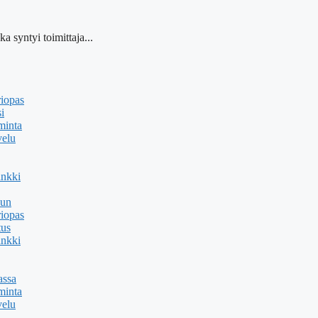
a syntyi toimittaja...
riopas
i
minta
velu
ankki
uun
riopas
tus
ankki
assa
minta
velu