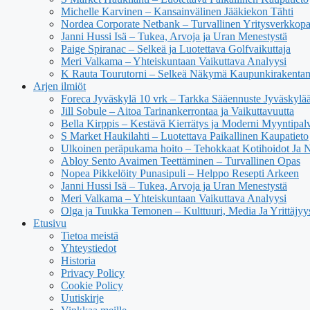
Michelle Karvinen – Kansainvälinen Jääkiekon Tähti
Nordea Corporate Netbank – Turvallinen Yritysverkkop
Janni Hussi Isä – Tukea, Arvoja ja Uran Menestystä
Paige Spiranac – Selkeä ja Luotettava Golfvaikuttaja
Meri Valkama – Yhteiskuntaan Vaikuttava Analyysi
K Rauta Tourutorni – Selkeä Näkymä Kaupunkirakenta
Arjen ilmiöt
Foreca Jyväskylä 10 vrk – Tarkka Sääennuste Jyväskylä
Jill Sobule – Aitoa Tarinankerrontaa ja Vaikuttavuutta
Bella Kirppis – Kestävä Kierrätys ja Moderni Myyntipal
S Market Haukilahti – Luotettava Paikallinen Kaupatieto
Ulkoinen peräpukama hoito – Tehokkaat Kotihoidot Ja 
Abloy Sento Avaimen Teettäminen – Turvallinen Opas
Nopea Pikkelöity Punasipuli – Helppo Resepti Arkeen
Janni Hussi Isä – Tukea, Arvoja ja Uran Menestystä
Meri Valkama – Yhteiskuntaan Vaikuttava Analyysi
Olga ja Tuukka Temonen – Kulttuuri, Media Ja Yrittäjyy
Etusivu
Tietoa meistä
Yhteystiedot
Historia
Privacy Policy
Cookie Policy
Uutiskirje