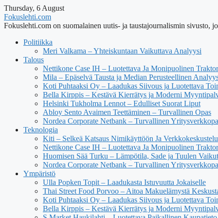
Thursday, 6 August
Fokuslehti.com
Fokuslehti.com on suomalainen uutis- ja taustajournalismin sivusto, jok
Politiikka
Meri Valkama – Yhteiskuntaan Vaikuttava Analyysi
Talous
Nettikone Case IH – Luotettava Ja Monipuolinen Trakto
Mila – Epäselvä Tausta ja Median Perusteellinen Analyys
Koti Puhtaaksi Oy – Laadukas Siivous ja Luotettava Toi
Bella Kirppis – Kestävä Kierrätys ja Moderni Myyntipal
Helsinki Tukholma Lennot – Edulliset Suorat Liput
Abloy Sento Avaimen Teettäminen – Turvallinen Opas
Nordea Corporate Netbank – Turvallinen Yritysverkkop
Teknologia
Kiti – Selkeä Katsaus Nimikäyttöön Ja Verkkokeskustel
Nettikone Case IH – Luotettava Ja Monipuolinen Trakto
Huomisen Sää Turku – Lämpötila, Sade ja Tuulen Vaiku
Nordea Corporate Netbank – Turvallinen Yritysverkkop
Ympäristö
Ulla Popken Topit – Laadukasta Istuvuutta Jokaiselle
Thai Street Food Porvoo – Aitoa Makuelämystä Keskust
Koti Puhtaaksi Oy – Laadukas Siivous ja Luotettava Toi
Bella Kirppis – Kestävä Kierrätys ja Moderni Myyntipal
S Market Haukilahti – Luotettava Paikallinen Kaupatieto