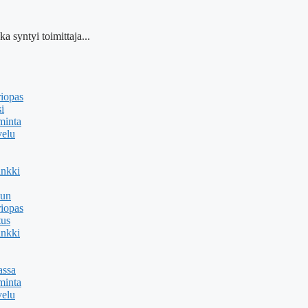
a syntyi toimittaja...
riopas
i
minta
velu
ankki
uun
riopas
tus
ankki
assa
minta
velu