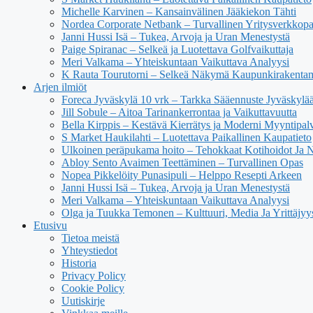
Michelle Karvinen – Kansainvälinen Jääkiekon Tähti
Nordea Corporate Netbank – Turvallinen Yritysverkkop
Janni Hussi Isä – Tukea, Arvoja ja Uran Menestystä
Paige Spiranac – Selkeä ja Luotettava Golfvaikuttaja
Meri Valkama – Yhteiskuntaan Vaikuttava Analyysi
K Rauta Tourutorni – Selkeä Näkymä Kaupunkirakenta
Arjen ilmiöt
Foreca Jyväskylä 10 vrk – Tarkka Sääennuste Jyväskylä
Jill Sobule – Aitoa Tarinankerrontaa ja Vaikuttavuutta
Bella Kirppis – Kestävä Kierrätys ja Moderni Myyntipal
S Market Haukilahti – Luotettava Paikallinen Kaupatieto
Ulkoinen peräpukama hoito – Tehokkaat Kotihoidot Ja 
Abloy Sento Avaimen Teettäminen – Turvallinen Opas
Nopea Pikkelöity Punasipuli – Helppo Resepti Arkeen
Janni Hussi Isä – Tukea, Arvoja ja Uran Menestystä
Meri Valkama – Yhteiskuntaan Vaikuttava Analyysi
Olga ja Tuukka Temonen – Kulttuuri, Media Ja Yrittäjyy
Etusivu
Tietoa meistä
Yhteystiedot
Historia
Privacy Policy
Cookie Policy
Uutiskirje