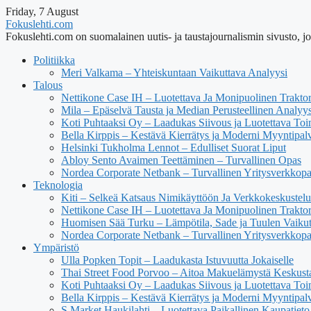
Friday, 7 August
Fokuslehti.com
Fokuslehti.com on suomalainen uutis- ja taustajournalismin sivusto, jok
Politiikka
Meri Valkama – Yhteiskuntaan Vaikuttava Analyysi
Talous
Nettikone Case IH – Luotettava Ja Monipuolinen Trakto
Mila – Epäselvä Tausta ja Median Perusteellinen Analyys
Koti Puhtaaksi Oy – Laadukas Siivous ja Luotettava Toi
Bella Kirppis – Kestävä Kierrätys ja Moderni Myyntipal
Helsinki Tukholma Lennot – Edulliset Suorat Liput
Abloy Sento Avaimen Teettäminen – Turvallinen Opas
Nordea Corporate Netbank – Turvallinen Yritysverkkop
Teknologia
Kiti – Selkeä Katsaus Nimikäyttöön Ja Verkkokeskustel
Nettikone Case IH – Luotettava Ja Monipuolinen Trakto
Huomisen Sää Turku – Lämpötila, Sade ja Tuulen Vaiku
Nordea Corporate Netbank – Turvallinen Yritysverkkop
Ympäristö
Ulla Popken Topit – Laadukasta Istuvuutta Jokaiselle
Thai Street Food Porvoo – Aitoa Makuelämystä Keskust
Koti Puhtaaksi Oy – Laadukas Siivous ja Luotettava Toi
Bella Kirppis – Kestävä Kierrätys ja Moderni Myyntipal
S Market Haukilahti – Luotettava Paikallinen Kaupatieto