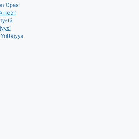
en Opas
 Arkeen
tystä
yysi
Yrittäjyys