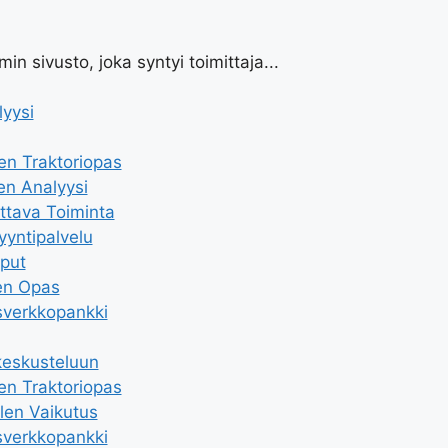
n sivusto, joka syntyi toimittaja...
yysi
en Traktoriopas
en Analyysi
ttava Toiminta
yyntipalvelu
iput
en Opas
sverkkopankki
keskusteluun
en Traktoriopas
len Vaikutus
sverkkopankki