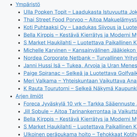
Ympäristö
Ulla Popken Topit – Laadukasta Istuvuutta Jok
Thai Street Food Porvoo – Aitoa Makuelämys
Koti Puhtaaksi Oy – Laadukas Siivous ja Luote
Bella Kirppis – Kestävä Kierrätys ja Moderni M
S Market Haukilahti – Luotettava Paikallinen 
Michelle Karvinen – Kansainvälinen Jääkiekon 
Nordea Corporate Netbank – Turvallinen Yrity
Janni Hussi Isä – Tukea, Arvoja ja Uran Menes
Paige Spiranac – Selkeä ja Luotettava Golfvai
Meri Valkama – Yhteiskuntaan Vaikuttava Anal
K Rauta Tourutorni – Selkeä Näkymä Kaupunk
Arjen ilmiöt
Foreca Jyväskylä 10 vrk – Tarkka Sääennuste
Jill Sobule – Aitoa Tarinankerrontaa ja Vaikutt
Bella Kirppis – Kestävä Kierrätys ja Moderni M
S Market Haukilahti – Luotettava Paikallinen 
Ulkoinen peräpukama hoito – Tehokkaat Kotih