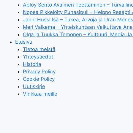
Abloy Sento Avaimen Teettäminen – Turvallin
Nopea Pikkelöity Punasipuli – Helppo Resepti
Janni Hussi Isä – Tukea, Arvoja ja Uran Menes
Meri Valkama – Yhteiskuntaan Vaikuttava Anal
Olga ja Tuukka Temonen – Kulttuuri, Media Ja 
Etusivu
Tietoa meistä
Yhteystiedot
Historia
Privacy Policy
Cookie Policy
Uutiskirje
Vinkkaa meille