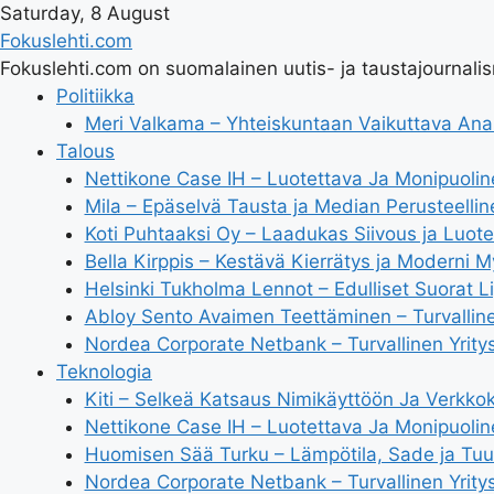
Saturday, 8 August
Fokuslehti.com
Fokuslehti.com on suomalainen uutis- ja taustajournalismi
Politiikka
Meri Valkama – Yhteiskuntaan Vaikuttava Anal
Talous
Nettikone Case IH – Luotettava Ja Monipuolin
Mila – Epäselvä Tausta ja Median Perusteellin
Koti Puhtaaksi Oy – Laadukas Siivous ja Luote
Bella Kirppis – Kestävä Kierrätys ja Moderni M
Helsinki Tukholma Lennot – Edulliset Suorat L
Abloy Sento Avaimen Teettäminen – Turvallin
Nordea Corporate Netbank – Turvallinen Yrity
Teknologia
Kiti – Selkeä Katsaus Nimikäyttöön Ja Verkko
Nettikone Case IH – Luotettava Ja Monipuolin
Huomisen Sää Turku – Lämpötila, Sade ja Tuu
Nordea Corporate Netbank – Turvallinen Yrity