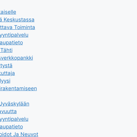
aiselle
tä Keskustassa
ttava Toiminta
yyntipalvelu
Kaupatieto
Tähti
sverkkopankki
tystä
kuttaja
yysi
irakentamiseen
 Jyväskylään
avuutta
yyntipalvelu
Kaupatieto
oidot Ja Neuvot