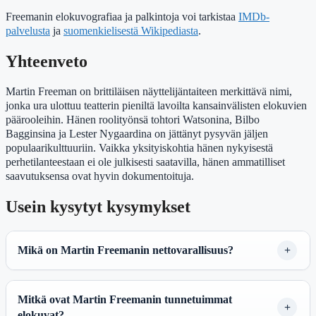
Freemanin elokuvografiaa ja palkintoja voi tarkistaa
IMDb-
palvelusta
ja
suomenkielisestä Wikipediasta
.
Yhteenveto
Martin Freeman on brittiläisen näyttelijäntaiteen merkittävä nimi,
jonka ura ulottuu teatterin pieniltä lavoilta kansainvälisten elokuvien
päärooleihin. Hänen roolityönsä tohtori Watsonina, Bilbo
Bagginsina ja Lester Nygaardina on jättänyt pysyvän jäljen
populaarikulttuuriin. Vaikka yksityiskohtia hänen nykyisestä
perhetilanteestaan ei ole julkisesti saatavilla, hänen ammatilliset
saavutuksensa ovat hyvin dokumentoituja.
Usein kysytyt kysymykset
Mikä on Martin Freemanin nettovarallisuus?
Mitkä ovat Martin Freemanin tunnetuimmat
elokuvat?