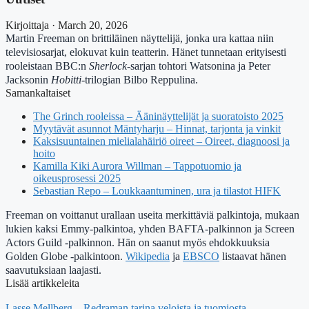
Kirjoittaja · March 20, 2026
Martin Freeman on brittiläinen näyttelijä, jonka ura kattaa niin
televisiosarjat, elokuvat kuin teatterin. Hänet tunnetaan erityisesti
rooleistaan BBC:n
Sherlock
-sarjan tohtori Watsonina ja Peter
Jacksonin
Hobitti
-trilogian Bilbo Reppulina.
Samankaltaiset
The Grinch rooleissa – Ääninäyttelijät ja suoratoisto 2025
Myytävät asunnot Mäntyharju – Hinnat, tarjonta ja vinkit
Kaksisuuntainen mielialahäiriö oireet – Oireet, diagnoosi ja
hoito
Kamilla Kiki Aurora Willman – Tappotuomio ja
oikeusprosessi 2025
Sebastian Repo – Loukkaantuminen, ura ja tilastot HIFK
Freeman on voittanut urallaan useita merkittäviä palkintoja, mukaan
lukien kaksi Emmy-palkintoa, yhden BAFTA-palkinnon ja Screen
Actors Guild -palkinnon. Hän on saanut myös ehdokkuuksia
Golden Globe -palkintoon.
Wikipedia
ja
EBSCO
listaavat hänen
saavutuksiaan laajasti.
Lisää artikkeleita
Lasse Mellberg – Redraman tarina veloista ja tuomiosta