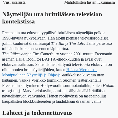
Viisi sisarusta
Mahdollisten lasten lukumäärä
Näyttelijän ura brittiläisen television
kontekstissa
Freemanin ura edustaa tyypillistä brittiläisen näyttelijän polkua
1990-luvulta nykypäivään. Hän aloitti pienissä televisiorooleissa,
joihin kuuluivat draamasarjat
The Bill
ja
This Life
. Tämä perustaso
toi hänelle kokemusta ennen läpimurtoa.
The Office
-sarjan Tim Canterbury vuonna 2001 muutti Freemanin
aseman alalla. Rooli toi BAFTA-ehdokkuuden ja avasi ovet
elokuvamaailmaan. Samanlainen siirtymä televisiosta elokuviin on
ollut monien brittinäyttelijöiden, kuten
Helena Vierikko –
Monipuolinen Näyttelijä ja Ohjaaja
-artikkelissa kuvatun uran
kaltainen, vaikka Vierikko toimiikin Suomen teatterikentällä.
Freemanin siirtyminen Hollywoodin suurtuotantoihin, kuten
Hobitti
-
trilogiaan ja Marvel-elokuviin, onnistui säilyttämällä brittiläisen
näyttelijäntyön vahvuudet. Hänen roolityönsä on tasapainoillut
kaupallisten blockbustereiden ja laadukkaan draaman välillä.
Lähteet ja todennettavuus