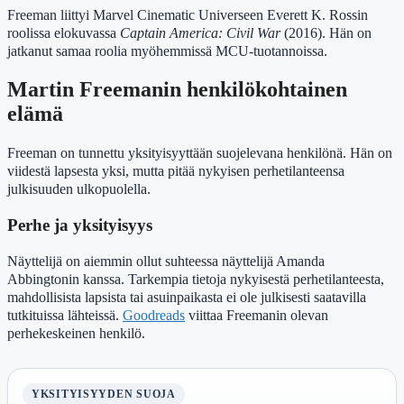
Freeman liittyi Marvel Cinematic Universeen Everett K. Rossin
roolissa elokuvassa
Captain America: Civil War
(2016). Hän on
jatkanut samaa roolia myöhemmissä MCU-tuotannoissa.
Martin Freemanin henkilökohtainen
elämä
Freeman on tunnettu yksityisyyttään suojelevana henkilönä. Hän on
viidestä lapsesta yksi, mutta pitää nykyisen perhetilanteensa
julkisuuden ulkopuolella.
Perhe ja yksityisyys
Näyttelijä on aiemmin ollut suhteessa näyttelijä Amanda
Abbingtonin kanssa. Tarkempia tietoja nykyisestä perhetilanteesta,
mahdollisista lapsista tai asuinpaikasta ei ole julkisesti saatavilla
tutkituissa lähteissä.
Goodreads
viittaa Freemanin olevan
perhekeskeinen henkilö.
YKSITYISYYDEN SUOJA