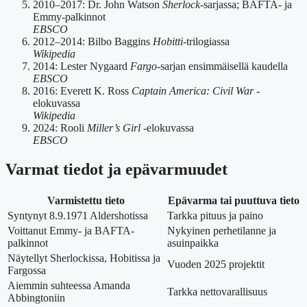
2010–2017
: Dr. John Watson
Sherlock
-sarjassa; BAFTA- ja
Emmy-palkinnot
EBSCO
2012–2014
: Bilbo Baggins
Hobitti
-trilogiassa
Wikipedia
2014
: Lester Nygaard
Fargo
-sarjan ensimmäisellä kaudella
EBSCO
2016
: Everett K. Ross
Captain America: Civil War
-
elokuvassa
Wikipedia
2024
: Rooli
Miller’s Girl
-elokuvassa
EBSCO
Varmat tiedot ja epävarmuudet
Varmistettu tieto
Epävarma tai puuttuva tieto
Syntynyt 8.9.1971 Aldershotissa
Tarkka pituus ja paino
Voittanut Emmy- ja BAFTA-
Nykyinen perhetilanne ja
palkinnot
asuinpaikka
Näytellyt Sherlockissa, Hobitissa ja
Vuoden 2025 projektit
Fargossa
Aiemmin suhteessa Amanda
Tarkka nettovarallisuus
Abbingtoniin