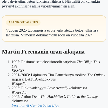
ole vahvistettua tietoa julkisissa lähteissä. Näyttelijä on kuitenkin
pysynyt aktiivisena alalla vuosikymmenten ajan.
AJANKOHTAISUUS
Vuoden 2025 tuotannoista ei ole vahvistettua tietoa julkisissa
lähteissä. Viimeisin dokumentoitu rooli on vuodelta 2024.
Martin Freemanin uran aikajana
1997
: Ensimmäiset televisioroolit sarjoissa
The Bill
ja
This
Life
EBSCO
2001–2003
: Läpimurto Tim Canterburyn roolissa
The Office
-
sarjassa; BAFTA-ehdokkuus
Wikipedia
2003
: Elokuvadebyytti
Love Actually
-elokuvassa
Wikipedia
2005
: Arthur Dent
The Hitchhiker’s Guide to the Galaxy
-
elokuvassa
Freeman & Cumberbatch Blog