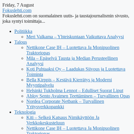
Friday, 7 August
Fokuslehti.com
Fokuslehti.com on suomalainen uutis- ja taustajournalismin sivusto,
joka syntyi toimittaja...
Politiikka
Meri Valkama – Yhteiskuntaan Vaikuttava Analyysi
Talous
Nettikone Case IH – Luotettava Ja Monipuolinen
Traktoriopas
Mila – Epäselvä Tausta ja Median Perusteellinen
Analyysi
Koti Puhtaaksi Oy – Laadukas Siivous ja Luotettava
Toiminta
Bella Kirppis – Kestävä Kierrätys ja Moderni
Myyntipalvelu
Helsinki Tukholma Lennot – Edulliset Suorat Liput
Abloy Sento Avaimen Teettäminen – Turvallinen Opas
Nordea Corporate Netbank – Turvallinen
Yritysverkkopankki
Teknologia
Kiti – Selkeä Katsaus Nimikäyttöön Ja
Verkkokeskusteluun
Nettikone Case IH – Luotettava Ja Monipuolinen
Traktoriopas