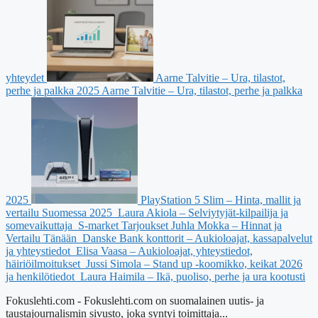
yhteydet
Aarne Talvitie – Ura, tilastot,
perhe ja palkka 2025
Aarne Talvitie – Ura, tilastot, perhe ja palkka
2025
PlayStation 5 Slim – Hinta, mallit ja
vertailu Suomessa 2025
Laura Akiola – Selviytyjät-kilpailija ja
somevaikuttaja
S-market Tarjoukset Juhla Mokka – Hinnat ja
Vertailu Tänään
Danske Bank konttorit – Aukioloajat, kassapalvelut
ja yhteystiedot
Elisa Vaasa – Aukioloajat, yhteystiedot,
häiriöilmoitukset
Jussi Simola – Stand up -koomikko, keikat 2026
ja henkilötiedot
Laura Haimila – Ikä, puoliso, perhe ja ura kootusti
Fokuslehti.com - Fokuslehti.com on suomalainen uutis- ja
taustajournalismin sivusto, joka syntyi toimittaja...