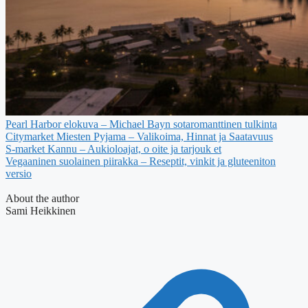
Pearl Harbor elokuva – Michael Bayn sotaromanttinen tulkinta
Citymarket Miesten Pyjama – Valikoima, Hinnat ja Saatavuus
S-market Kannu – Aukioloajat, o oite ja tarjouk et
Vegaaninen suolainen piirakka – Reseptit, vinkit ja gluteeniton
versio
About the author
Sami Heikkinen