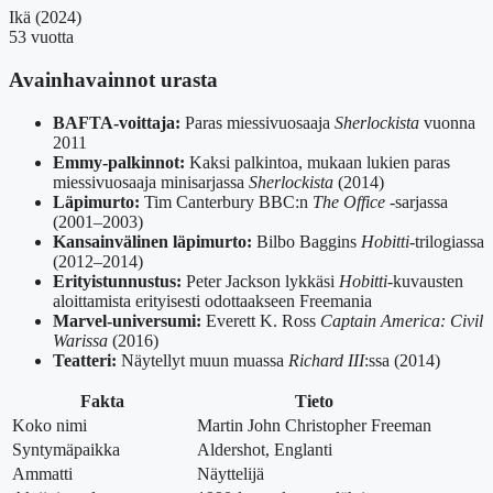
Ikä (2024)
53 vuotta
Avainhavainnot urasta
BAFTA-voittaja:
Paras miessivuosaaja
Sherlockista
vuonna
2011
Emmy-palkinnot:
Kaksi palkintoa, mukaan lukien paras
miessivuosaaja minisarjassa
Sherlockista
(2014)
Läpimurto:
Tim Canterbury BBC:n
The Office
-sarjassa
(2001–2003)
Kansainvälinen läpimurto:
Bilbo Baggins
Hobitti
-trilogiassa
(2012–2014)
Erityistunnustus:
Peter Jackson lykkäsi
Hobitti
-kuvausten
aloittamista erityisesti odottaakseen Freemania
Marvel-universumi:
Everett K. Ross
Captain America: Civil
Warissa
(2016)
Teatteri:
Näytellyt muun muassa
Richard III
:ssa (2014)
Fakta
Tieto
Koko nimi
Martin John Christopher Freeman
Syntymäpaikka
Aldershot, Englanti
Ammatti
Näyttelijä