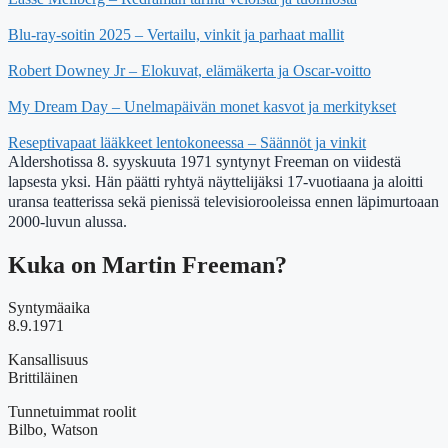
Blu-ray-soitin 2025 – Vertailu, vinkit ja parhaat mallit
Robert Downey Jr – Elokuvat, elämäkerta ja Oscar-voitto
My Dream Day – Unelmapäivän monet kasvot ja merkitykset
Reseptivapaat lääkkeet lentokoneessa – Säännöt ja vinkit
Aldershotissa 8. syyskuuta 1971 syntynyt Freeman on viidestä
lapsesta yksi. Hän päätti ryhtyä näyttelijäksi 17-vuotiaana ja aloitti
uransa teatterissa sekä pienissä televisiorooleissa ennen läpimurtoaan
2000-luvun alussa.
Kuka on Martin Freeman?
Syntymäaika
8.9.1971
Kansallisuus
Brittiläinen
Tunnetuimmat roolit
Bilbo, Watson