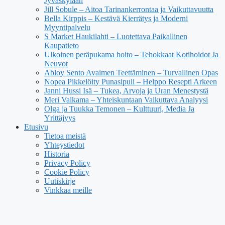
Jyväskylään
Jill Sobule – Aitoa Tarinankerrontaa ja Vaikuttavuutta
Bella Kirppis – Kestävä Kierrätys ja Moderni
Myyntipalvelu
S Market Haukilahti – Luotettava Paikallinen
Kaupatieto
Ulkoinen peräpukama hoito – Tehokkaat Kotihoidot Ja
Neuvot
Abloy Sento Avaimen Teettäminen – Turvallinen Opas
Nopea Pikkelöity Punasipuli – Helppo Resepti Arkeen
Janni Hussi Isä – Tukea, Arvoja ja Uran Menestystä
Meri Valkama – Yhteiskuntaan Vaikuttava Analyysi
Olga ja Tuukka Temonen – Kulttuuri, Media Ja
Yrittäjyys
Etusivu
Tietoa meistä
Yhteystiedot
Historia
Privacy Policy
Cookie Policy
Uutiskirje
Vinkkaa meille