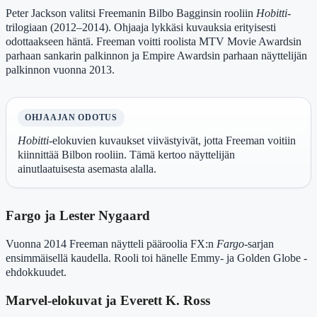
Peter Jackson valitsi Freemanin Bilbo Bagginsin rooliin
Hobitti
-
trilogiaan (2012–2014). Ohjaaja lykkäsi kuvauksia erityisesti
odottaakseen häntä. Freeman voitti roolista MTV Movie Awardsin
parhaan sankarin palkinnon ja Empire Awardsin parhaan näyttelijän
palkinnon vuonna 2013.
OHJAAJAN ODOTUS
Hobitti
-elokuvien kuvaukset viivästyivät, jotta Freeman voitiin
kiinnittää Bilbon rooliin. Tämä kertoo näyttelijän
ainutlaatuisesta asemasta alalla.
Fargo ja Lester Nygaard
Vuonna 2014 Freeman näytteli pääroolia FX:n
Fargo
-sarjan
ensimmäisellä kaudella. Rooli toi hänelle Emmy- ja Golden Globe -
ehdokkuudet.
Marvel-elokuvat ja Everett K. Ross