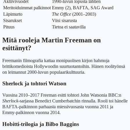
Aktiivivuodet
1990-luvun lopusta lähtien
Meritoiduimmat palkinnot
Emmy (2), BAFTA, SAG Award
Läpimurto
The Office
(2001–2003)
Sisarukset
Viisi sisarusta
Pituus
Tietoa ei saatavilla
Mitä rooleja Martin Freeman on
esittänyt?
Freemanin filmografia kattaa monipuolisen kirjon hahmoja
brittikomedioista Hollywoodin suurtuotantoihin. Hänen roolityönsä
on leimannut 2000-luvun populaarikulttuuria.
Sherlock ja tohtori Watson
Vuosina 2010–2017 Freeman esitti tohtori John Watsonia BBC:n
Sherlock
-sarjassa Benedict Cumberbatchin rinnalla. Rooli toi hänelle
BAFTA-palkinnon parhaasta miessivuosasta vuonna 2011 ja
Emmy-palkinnon vuonna 2014.
Hobitti-trilogia ja Bilbo Baggins