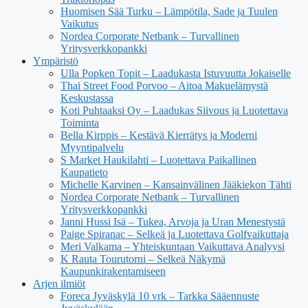
Huomisen Sää Turku – Lämpötila, Sade ja Tuulen
Vaikutus
Nordea Corporate Netbank – Turvallinen
Yritysverkkopankki
Ympäristö
Ulla Popken Topit – Laadukasta Istuvuutta Jokaiselle
Thai Street Food Porvoo – Aitoa Makuelämystä
Keskustassa
Koti Puhtaaksi Oy – Laadukas Siivous ja Luotettava
Toiminta
Bella Kirppis – Kestävä Kierrätys ja Moderni
Myyntipalvelu
S Market Haukilahti – Luotettava Paikallinen
Kaupatieto
Michelle Karvinen – Kansainvälinen Jääkiekon Tähti
Nordea Corporate Netbank – Turvallinen
Yritysverkkopankki
Janni Hussi Isä – Tukea, Arvoja ja Uran Menestystä
Paige Spiranac – Selkeä ja Luotettava Golfvaikuttaja
Meri Valkama – Yhteiskuntaan Vaikuttava Analyysi
K Rauta Tourutorni – Selkeä Näkymä
Kaupunkirakentamiseen
Arjen ilmiöt
Foreca Jyväskylä 10 vrk – Tarkka Sääennuste