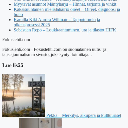
Myytävät asunnot Mäntyharju – Hinnat, tarjonta ja vinkit
Kaksisuuntainen mielialahäiriö oireet – Oireet, diagnoosi ja
hoito
Kamilla Kiki Aurora Willman – Tappotuomio ja
oikeusprosessi 2025
Sebastian Repo – Loukkaantuminen, ura ja tilastot HIFK
Fokuslehti.com
Fokuslehti.com - Fokuslehti.com on suomalainen uutis- ja
taustajournalismin sivusto, joka syntyi toimittaja...
Lue lisää
Pekka – Merkitys, alkuperä ja kulttuuriset