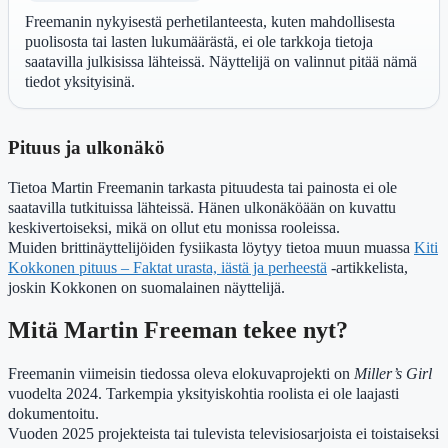
Freemanin nykyisestä perhetilanteesta, kuten mahdollisesta
puolisosta tai lasten lukumäärästä, ei ole tarkkoja tietoja
saatavilla julkisissa lähteissä. Näyttelijä on valinnut pitää nämä
tiedot yksityisinä.
Pituus ja ulkonäkö
Tietoa Martin Freemanin tarkasta pituudesta tai painosta ei ole
saatavilla tutkituissa lähteissä. Hänen ulkonäköään on kuvattu
keskivertoiseksi, mikä on ollut etu monissa rooleissa.
Muiden brittinäyttelijöiden fysiikasta löytyy tietoa muun muassa
Kiti
Kokkonen pituus – Faktat urasta, iästä ja perheestä
-artikkelista,
joskin Kokkonen on suomalainen näyttelijä.
Mitä Martin Freeman tekee nyt?
Freemanin viimeisin tiedossa oleva elokuvaprojekti on
Miller’s Girl
vuodelta 2024. Tarkempia yksityiskohtia roolista ei ole laajasti
dokumentoitu.
Vuoden 2025 projekteista tai tulevista televisiosarjoista ei toistaiseksi