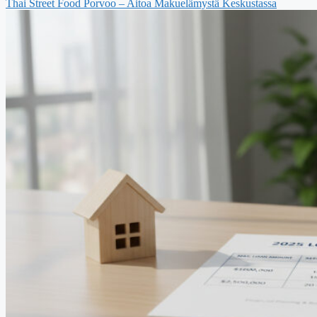
Thai Street Food Porvoo – Aitoa Makuelämystä Keskustassa