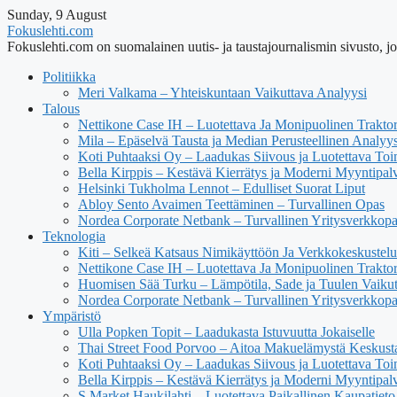
Sunday, 9 August
Fokuslehti.com
Fokuslehti.com on suomalainen uutis- ja taustajournalismin sivusto, jok
Politiikka
Meri Valkama – Yhteiskuntaan Vaikuttava Analyysi
Talous
Nettikone Case IH – Luotettava Ja Monipuolinen Trakto
Mila – Epäselvä Tausta ja Median Perusteellinen Analyys
Koti Puhtaaksi Oy – Laadukas Siivous ja Luotettava Toi
Bella Kirppis – Kestävä Kierrätys ja Moderni Myyntipal
Helsinki Tukholma Lennot – Edulliset Suorat Liput
Abloy Sento Avaimen Teettäminen – Turvallinen Opas
Nordea Corporate Netbank – Turvallinen Yritysverkkop
Teknologia
Kiti – Selkeä Katsaus Nimikäyttöön Ja Verkkokeskustel
Nettikone Case IH – Luotettava Ja Monipuolinen Trakto
Huomisen Sää Turku – Lämpötila, Sade ja Tuulen Vaiku
Nordea Corporate Netbank – Turvallinen Yritysverkkop
Ympäristö
Ulla Popken Topit – Laadukasta Istuvuutta Jokaiselle
Thai Street Food Porvoo – Aitoa Makuelämystä Keskust
Koti Puhtaaksi Oy – Laadukas Siivous ja Luotettava Toi
Bella Kirppis – Kestävä Kierrätys ja Moderni Myyntipal
S Market Haukilahti – Luotettava Paikallinen Kaupatieto