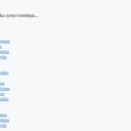
a syntyi toimittaja...
riopas
i
minta
velu
ankki
uun
riopas
tus
ankki
assa
minta
velu