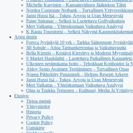
Michelle Karvinen – Kansainvälinen Jääkiekon Tähti
Nordea Corporate Netbank – Turvallinen Yritysverkkop
Janni Hussi Isä – Tukea, Arvoja ja Uran Menestystä
Paige Spiranac – Selkeä ja Luotettava Golfvaikuttaja
Meri Valkama – Yhteiskuntaan Vaikuttava Analyysi
K Rauta Tourutorni – Selkeä Näkymä Kaupunkirakenta
Arjen ilmiöt
Foreca Jyväskylä 10 vrk – Tarkka Sääennuste Jyväskylä
Jill Sobule – Aitoa Tarinankerrontaa ja Vaikuttavuutta
Bella Kirppis – Kestävä Kierrätys ja Moderni Myyntipal
S Market Haukilahti – Luotettava Paikallinen Kaupatieto
Ulkoinen peräpukama hoito – Tehokkaat Kotihoidot Ja 
Abloy Sento Avaimen Teettäminen – Turvallinen Opas
Nopea Pikkelöity Punasipuli – Helppo Resepti Arkeen
Janni Hussi Isä – Tukea, Arvoja ja Uran Menestystä
Meri Valkama – Yhteiskuntaan Vaikuttava Analyysi
Olga ja Tuukka Temonen – Kulttuuri, Media Ja Yrittäjyy
Etusivu
Tietoa meistä
Yhteystiedot
Historia
Privacy Policy
Cookie Policy
Uutiskirje