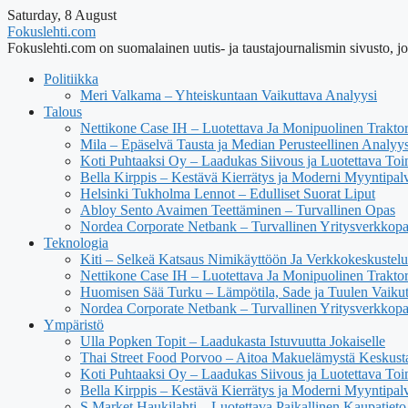
Saturday, 8 August
Fokuslehti.com
Fokuslehti.com on suomalainen uutis- ja taustajournalismin sivusto, jok
Politiikka
Meri Valkama – Yhteiskuntaan Vaikuttava Analyysi
Talous
Nettikone Case IH – Luotettava Ja Monipuolinen Trakto
Mila – Epäselvä Tausta ja Median Perusteellinen Analyys
Koti Puhtaaksi Oy – Laadukas Siivous ja Luotettava Toi
Bella Kirppis – Kestävä Kierrätys ja Moderni Myyntipal
Helsinki Tukholma Lennot – Edulliset Suorat Liput
Abloy Sento Avaimen Teettäminen – Turvallinen Opas
Nordea Corporate Netbank – Turvallinen Yritysverkkop
Teknologia
Kiti – Selkeä Katsaus Nimikäyttöön Ja Verkkokeskustel
Nettikone Case IH – Luotettava Ja Monipuolinen Trakto
Huomisen Sää Turku – Lämpötila, Sade ja Tuulen Vaiku
Nordea Corporate Netbank – Turvallinen Yritysverkkop
Ympäristö
Ulla Popken Topit – Laadukasta Istuvuutta Jokaiselle
Thai Street Food Porvoo – Aitoa Makuelämystä Keskust
Koti Puhtaaksi Oy – Laadukas Siivous ja Luotettava Toi
Bella Kirppis – Kestävä Kierrätys ja Moderni Myyntipal
S Market Haukilahti – Luotettava Paikallinen Kaupatieto