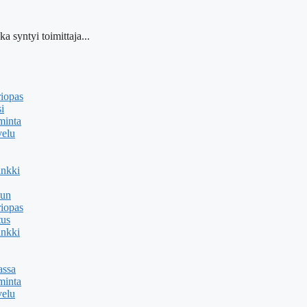
a syntyi toimittaja...
riopas
i
minta
velu
ankki
uun
riopas
tus
ankki
assa
minta
velu