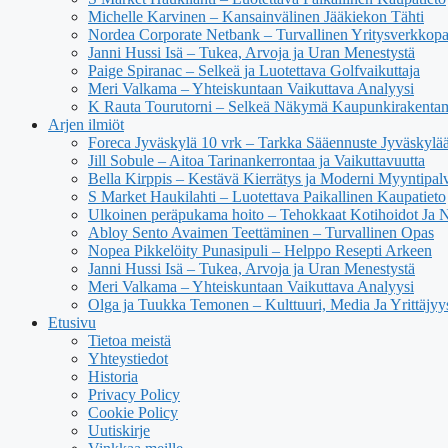
Michelle Karvinen – Kansainvälinen Jääkiekon Tähti
Nordea Corporate Netbank – Turvallinen Yritysverkkop
Janni Hussi Isä – Tukea, Arvoja ja Uran Menestystä
Paige Spiranac – Selkeä ja Luotettava Golfvaikuttaja
Meri Valkama – Yhteiskuntaan Vaikuttava Analyysi
K Rauta Tourutorni – Selkeä Näkymä Kaupunkirakenta
Arjen ilmiöt
Foreca Jyväskylä 10 vrk – Tarkka Sääennuste Jyväskylä
Jill Sobule – Aitoa Tarinankerrontaa ja Vaikuttavuutta
Bella Kirppis – Kestävä Kierrätys ja Moderni Myyntipal
S Market Haukilahti – Luotettava Paikallinen Kaupatieto
Ulkoinen peräpukama hoito – Tehokkaat Kotihoidot Ja 
Abloy Sento Avaimen Teettäminen – Turvallinen Opas
Nopea Pikkelöity Punasipuli – Helppo Resepti Arkeen
Janni Hussi Isä – Tukea, Arvoja ja Uran Menestystä
Meri Valkama – Yhteiskuntaan Vaikuttava Analyysi
Olga ja Tuukka Temonen – Kulttuuri, Media Ja Yrittäjyy
Etusivu
Tietoa meistä
Yhteystiedot
Historia
Privacy Policy
Cookie Policy
Uutiskirje