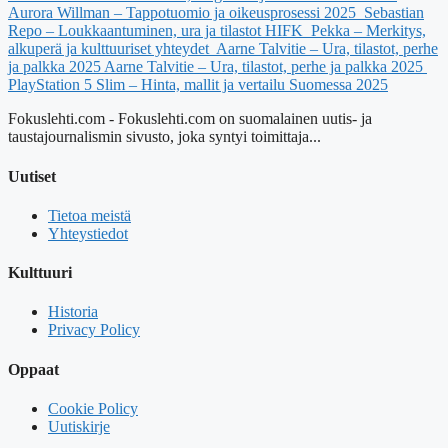
Aurora Willman – Tappotuomio ja oikeusprosessi 2025
Sebastian
Repo – Loukkaantuminen, ura ja tilastot HIFK
Pekka – Merkitys,
alkuperä ja kulttuuriset yhteydet
Aarne Talvitie – Ura, tilastot, perhe
ja palkka 2025
Aarne Talvitie – Ura, tilastot, perhe ja palkka 2025
PlayStation 5 Slim – Hinta, mallit ja vertailu Suomessa 2025
Fokuslehti.com - Fokuslehti.com on suomalainen uutis- ja
taustajournalismin sivusto, joka syntyi toimittaja...
Uutiset
Tietoa meistä
Yhteystiedot
Kulttuuri
Historia
Privacy Policy
Oppaat
Cookie Policy
Uutiskirje