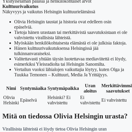
Yksityiselämän palasia ja henkilökohtaiset arvot
Kulttuurivaikutus
Näkyvyys ja vaikutus Helsingin kulttuurielämässä
Olivia Helsingin taustat ja historia ovat edelleen osin
epäselviä.
Tietoja hänen urastaan tai merkittävistä saavutuksistaan ei ole
vahvistettu virallisista lähteistä.
Myöskään henkilökohtaisesta elämästä ei ole julkisia faktoja.
Hänen kulttuurivaikutuksensa Helsingissä jää
tulkinnanvaraiseksi.
Valitettavasti yhtään täysin luotettavaa mediaviitettä ei löydy,
esimerkiksi Yleisradiolta tai Helsingin Sanomilta.
Vertailun vuoksi lähialojen vaikuttajia löytyy, kuten Olga ja
Tuukka Temonen – Kulttuuri, Media Ja Yrittäjyys.
Uran
Merkittävimmä
Nimi
Syntymäaika
Syntymäpaikka
aloitus
saavutukset
Olivia
Helsinki? Ei
Ei
Epäselvä
Ei vahvistettu
Helsinki
vahvistettu
vahvistettu
Mitä on tiedossa Olivia Helsingin urasta?
Virallisista lähteistä ei löydy tietoa Olivia Helsingin uran