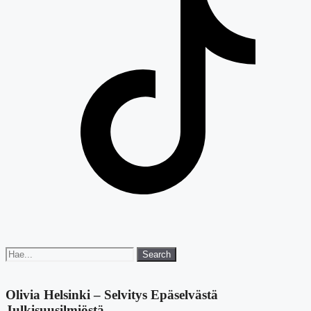
Search
Search
for:
Olivia Helsinki – Selvitys Epäselvästä
Julkisuusilmiöstä