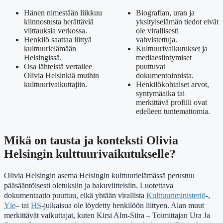
Hänen nimestään liikkuu
Biografian, uran ja
kiinnostusta herättäviä
yksityiselämän tiedot eivät
viittauksia verkossa.
ole virallisesti
Henkilö saattaa liittyä
vahvistettuja.
kulttuurielämään
Kulttuurivaikutukset ja
Helsingissä.
mediaesiintymiset
Osa lähteistä vertailee
puuttuvat
Olivia Helsinkiä muihin
dokumentoinnista.
kulttuurivaikuttajiin.
Henkilökohtaiset arvot,
syntymäaika tai
merkittävä profiili ovat
edelleen tuntemattomia.
Mikä on tausta ja konteksti Olivia
Helsingin kulttuurivaikutukselle?
Olivia Helsingin asema Helsingin kulttuurielämässä perustuu
pääsääntöisesti oletuksiin ja hakuviitteisiin. Luotettava
dokumentaatio puuttuu, eikä yhtään virallista
Kulttuuriministeriö
-,
Yle
– tai
HS
-julkaisua ole löydetty henkilöön liittyen. Alan muut
merkittävät vaikuttajat, kuten Kirsi Alm-Siira – Toimittajan Ura Ja