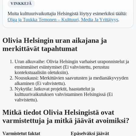
VINKKEJÄ
Muita kulttuurivaikuttajia Helsingistä löytyy esimerkiksi täältä:
Olga ja Tuukka Temonen – Kulttuuri, Media Ja Yrittäjyys
.
Olivia Helsingin uran aikajana ja
merkittävät tapahtumat
Uran alkuvaihe
: Olivia Helsingin varhaiset uraponnistelut ja
ensimmäiset esiintymiset (Ei vahvistettu, perustuu
kontekstuaalisiin oletuksiin).
Nousukausi
: Merkittävien saavutusten ja medianäkyvyyden
alkaminen (Ei vahvistettu).
Nykytila
: Jatkuvat projektit, haastattelut ja
kulttuurivaikutuksen vahvistaminen Helsingissä (Ei
vahvistettu).
Mitkä tiedot Olivia Helsingistä ovat
varmistettuja ja mitkä jäävät avoimiksi?
Varmistetut faktat
Epäselväksi jäävät