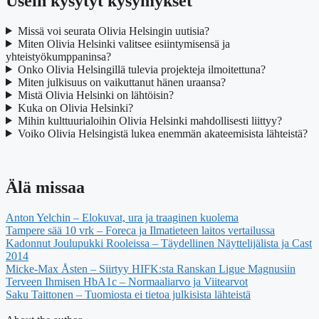
Usein kysytyt kysymykset
Missä voi seurata Olivia Helsingin uutisia?
Miten Olivia Helsinki valitsee esiintymisensä ja
yhteistyökumppaninsa?
Onko Olivia Helsingillä tulevia projekteja ilmoitettuna?
Miten julkisuus on vaikuttanut hänen uraansa?
Mistä Olivia Helsinki on lähtöisin?
Kuka on Olivia Helsinki?
Mihin kulttuurialoihin Olivia Helsinki mahdollisesti liittyy?
Voiko Olivia Helsingistä lukea enemmän akateemisista lähteistä?
Älä missaa
Anton Yelchin – Elokuvat, ura ja traaginen kuolema
Tampere sää 10 vrk – Foreca ja Ilmatieteen laitos vertailussa
Kadonnut Joulupukki Rooleissa – Täydellinen Näyttelijälista ja Cast
2014
Micke-Max Åsten – Siirtyy HIFK:sta Ranskan Ligue Magnusiin
Terveen Ihmisen HbA1c – Normaaliarvo ja Viitearvot
Saku Taittonen – Tuomiosta ei tietoa julkisista lähteistä