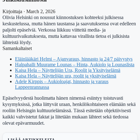
Kirjoittaja · March 2, 2026
Olivia Helsinki on noussut kiinnostuksen kohteeksi julkisessa
keskustelussa, mutta hänen taustansa ja saavutuksensa ovat edelleen
paljolti epäselviä. Verkossa liikkuu viitteitä media- ja
kulttuurivaikutuksesta, mutta kattavaa virallista tietoa ei julkisista
lähteistä löydy.
Samankaltaiset
Eläinlääkäri Helmi – Ajanvaraus, hinnasto ja 24/7 päivystys
Halpahalli Muurame Lounas – Hinta, Aukiolo ja Lounaslista
Kaisa Hela – Näyttelijän Ura, Roolit ja Yksityiselämä
Kaisa Hela – Näyttelijän ura, roolit ja yksityiselämä
Adele Kirppis – Aukioloajat, hinnasto ja varaus
Lappeenrannassa
Epäselvyydestä huolimatta hänen nimensä esiintyy toistuvasti
kysymyksissä, jotka liittyvät uraan, henkilökohtaiseen elämään sekä
rooliin Helsingin kulttuurielämässä. Tässä esitetään objektiivisesti
kaikki vahvistetut faktat ja liitetään mukaan lähteet sekä tiedossa
olevat epävarmuudet.