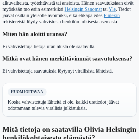
alkuvaiheista, työtehtävistä tai ansioista. Hänen saavutuksiaan eivät
myöskään tuo esiin esimerkiksi
Helsingin Sanomat
tai
Yle
. Tiedot
jäävät osittain yleisölle avoimiksi, eikä ehkäpä edes
Finlexin
rekistereistä löydy vahvistusta henkilön julkisesta asemasta.
Miten hän aloitti uransa?
Ei vahvistettuja tietoja uran alusta ole saatavilla.
Mitkä ovat hänen merkittävimmät saavutuksensa?
Ei vahvistettuja saavutuksia löytynyt virallisista lähteistä.
HUOMIOITAVAA
Koska vahvistettuja lähteitä ei ole, kaikki uratiedot jäävät
odottamaan tulevia virallisia julkistuksia.
Mitä tietoja on saatavilla Olivia Helsingin
henkilökohtaisesta elämästä?