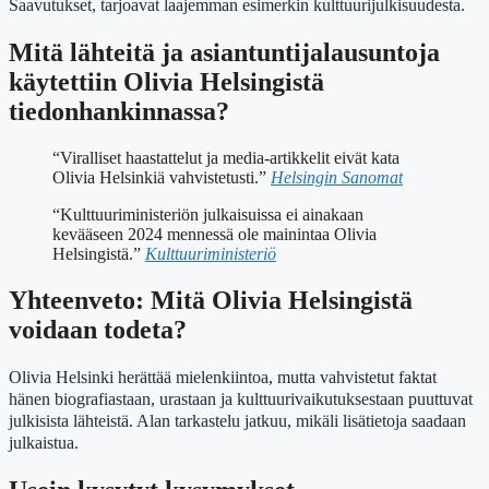
Saavutukset, tarjoavat laajemman esimerkin kulttuurijulkisuudesta.
Mitä lähteitä ja asiantuntijalausuntoja
käytettiin Olivia Helsingistä
tiedonhankinnassa?
“Viralliset haastattelut ja media-artikkelit eivät kata
Olivia Helsinkiä vahvistetusti.”
Helsingin Sanomat
“Kulttuuriministeriön julkaisuissa ei ainakaan
kevääseen 2024 mennessä ole mainintaa Olivia
Helsingistä.”
Kulttuuriministeriö
Yhteenveto: Mitä Olivia Helsingistä
voidaan todeta?
Olivia Helsinki herättää mielenkiintoa, mutta vahvistetut faktat
hänen biografiastaan, urastaan ja kulttuurivaikutuksestaan puuttuvat
julkisista lähteistä. Alan tarkastelu jatkuu, mikäli lisätietoja saadaan
julkaistua.