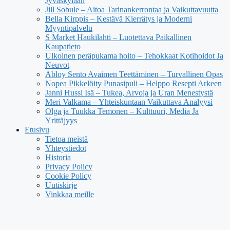
Jyväskylään
Jill Sobule – Aitoa Tarinankerrontaa ja Vaikuttavuutta
Bella Kirppis – Kestävä Kierrätys ja Moderni
Myyntipalvelu
S Market Haukilahti – Luotettava Paikallinen
Kaupatieto
Ulkoinen peräpukama hoito – Tehokkaat Kotihoidot Ja
Neuvot
Abloy Sento Avaimen Teettäminen – Turvallinen Opas
Nopea Pikkelöity Punasipuli – Helppo Resepti Arkeen
Janni Hussi Isä – Tukea, Arvoja ja Uran Menestystä
Meri Valkama – Yhteiskuntaan Vaikuttava Analyysi
Olga ja Tuukka Temonen – Kulttuuri, Media Ja
Yrittäjyys
Etusivu
Tietoa meistä
Yhteystiedot
Historia
Privacy Policy
Cookie Policy
Uutiskirje
Vinkkaa meille