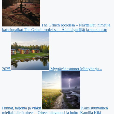
The Grinch rooleissa – Näyttelijät, nimet ja
katselupaikat
The Grinch rooleissa – Ääninäyttelijät ja suoratoisto
2025
Myytävät asunnot Mäntyharju –
Hinnat, tarjonta ja vinkit
Kaksisuuntainen
mielialahäiriö oireet – Oireet, diagnoosi ja hoito
Kamilla Kiki