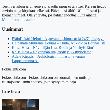
Teen vertailuja ja yhteenvetoja, jotta sinun ei tarvitse. Kerään tiedot,
arvioin ne ja kirjoitan selkeästi. Päivitän sisältöä säännöllisesti ja
korjaan virheet. Ota yhteyttä, jos haluat ehdottaa uutta aihetta.
More from this author
Uusimmat
Eläinlääkäri Helmi – Ajanvaraus, hinnasto ja 24/7 päivystys
Halpahalli Muurame Lounas – Hinta, Aukiolo ja Lounaslista
Kaisa Hela – Näyttelijän Ura, Roolit ja Yksityiselämä
Kaisa Hela – Näyttelijän ura, roolit ja yksityiselämä
Adele Kirppis – Aukioloajat, hinnasto ja varaus
Lappeenrannassa
Fokuslehti.com
Fokuslehti.com - Fokuslehti.com on suomalainen uutis- ja
taustajournalismin sivusto, joka syntyi toimittaja...
Lue lisää