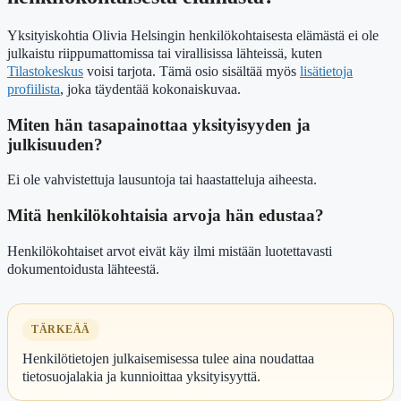
Yksityiskohtia Olivia Helsingin henkilökohtaisesta elämästä ei ole
julkaistu riippumattomissa tai virallisissa lähteissä, kuten
Tilastokeskus
voisi tarjota. Tämä osio sisältää myös
lisätietoja
profiilista
, joka täydentää kokonaiskuvaa.
Miten hän tasapainottaa yksityisyyden ja
julkisuuden?
Ei ole vahvistettuja lausuntoja tai haastatteluja aiheesta.
Mitä henkilökohtaisia arvoja hän edustaa?
Henkilökohtaiset arvot eivät käy ilmi mistään luotettavasti
dokumentoidusta lähteestä.
TÄRKEÄÄ
Henkilötietojen julkaisemisessa tulee aina noudattaa
tietosuojalakia ja kunnioittaa yksityisyyttä.