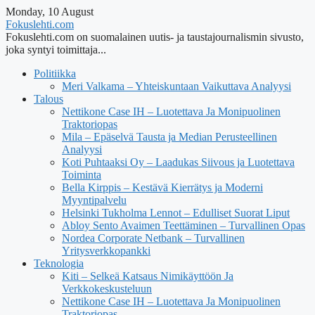
Monday, 10 August
Fokuslehti.com
Fokuslehti.com on suomalainen uutis- ja taustajournalismin sivusto,
joka syntyi toimittaja...
Politiikka
Meri Valkama – Yhteiskuntaan Vaikuttava Analyysi
Talous
Nettikone Case IH – Luotettava Ja Monipuolinen
Traktoriopas
Mila – Epäselvä Tausta ja Median Perusteellinen
Analyysi
Koti Puhtaaksi Oy – Laadukas Siivous ja Luotettava
Toiminta
Bella Kirppis – Kestävä Kierrätys ja Moderni
Myyntipalvelu
Helsinki Tukholma Lennot – Edulliset Suorat Liput
Abloy Sento Avaimen Teettäminen – Turvallinen Opas
Nordea Corporate Netbank – Turvallinen
Yritysverkkopankki
Teknologia
Kiti – Selkeä Katsaus Nimikäyttöön Ja
Verkkokeskusteluun
Nettikone Case IH – Luotettava Ja Monipuolinen
Traktoriopas