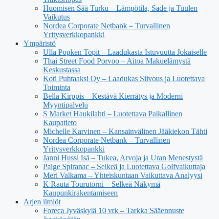
Huomisen Sää Turku – Lämpötila, Sade ja Tuulen
Vaikutus
Nordea Corporate Netbank – Turvallinen
Yritysverkkopankki
Ympäristö
Ulla Popken Topit – Laadukasta Istuvuutta Jokaiselle
Thai Street Food Porvoo – Aitoa Makuelämystä
Keskustassa
Koti Puhtaaksi Oy – Laadukas Siivous ja Luotettava
Toiminta
Bella Kirppis – Kestävä Kierrätys ja Moderni
Myyntipalvelu
S Market Haukilahti – Luotettava Paikallinen
Kaupatieto
Michelle Karvinen – Kansainvälinen Jääkiekon Tähti
Nordea Corporate Netbank – Turvallinen
Yritysverkkopankki
Janni Hussi Isä – Tukea, Arvoja ja Uran Menestystä
Paige Spiranac – Selkeä ja Luotettava Golfvaikuttaja
Meri Valkama – Yhteiskuntaan Vaikuttava Analyysi
K Rauta Tourutorni – Selkeä Näkymä
Kaupunkirakentamiseen
Arjen ilmiöt
Foreca Jyväskylä 10 vrk – Tarkka Sääennuste