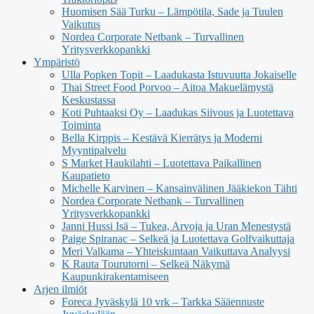
Huomisen Sää Turku – Lämpötila, Sade ja Tuulen
Vaikutus
Nordea Corporate Netbank – Turvallinen
Yritysverkkopankki
Ympäristö
Ulla Popken Topit – Laadukasta Istuvuutta Jokaiselle
Thai Street Food Porvoo – Aitoa Makuelämystä
Keskustassa
Koti Puhtaaksi Oy – Laadukas Siivous ja Luotettava
Toiminta
Bella Kirppis – Kestävä Kierrätys ja Moderni
Myyntipalvelu
S Market Haukilahti – Luotettava Paikallinen
Kaupatieto
Michelle Karvinen – Kansainvälinen Jääkiekon Tähti
Nordea Corporate Netbank – Turvallinen
Yritysverkkopankki
Janni Hussi Isä – Tukea, Arvoja ja Uran Menestystä
Paige Spiranac – Selkeä ja Luotettava Golfvaikuttaja
Meri Valkama – Yhteiskuntaan Vaikuttava Analyysi
K Rauta Tourutorni – Selkeä Näkymä
Kaupunkirakentamiseen
Arjen ilmiöt
Foreca Jyväskylä 10 vrk – Tarkka Sääennuste