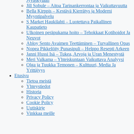
Jyväskylään
Jill Sobule – Aitoa Tarinankerrontaa ja Vaikuttavuutta
Bella Kirppis – Kestävä Kierrätys ja Moderni
Myyntipalvelu
S Market Haukilahti – Luotettava Paikallinen
Kaupatieto
Ulkoinen peräpukama hoito – Tehokkaat Kotihoidot Ja
Neuvot
Abloy Sento Avaimen Teettäminen – Turvallinen Opas
Nopea Pikkelöity Punasipuli – Helppo Resepti Arkeen
Janni Hussi Isä – Tukea, Arvoja ja Uran Menestystä
Meri Valkama – Yhteiskuntaan Vaikuttava Analyysi
Olga ja Tuukka Temonen – Kulttuuri, Media Ja
Yrittäjyys
Etusivu
Tietoa meistä
Yhteystiedot
Historia
Privacy Policy
Cookie Policy
Uutiskirje
Vinkkaa meille