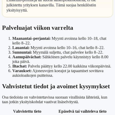
julkistettu yrityksen kanavilla. Tämä suojaa henkilöstön
yksityisyyttä.
Palveluajat viikon varrelta
Maanantai–perjantai:
Myynti avoinna kello 10–18, chat
kello 8–22.
Lauantai:
Myynti avoinna kello 10–16, chat kello 8–22.
Sunnuntai:
Myymälä suljettu, chat palvelee kello 8–22.
Aamupäivächat:
Sähköinen palvelu käynnistyy kello 8.00
joka päivä.
Iltachat:
Palvelu päättyy kello 22.00 kaikkina viikonpäivinä.
Varaukset:
Ajoneuvojen koeajot ja tapaamiset sovittava
aukioloaikojen puitteissa.
Vahvistetut tiedot ja avoimet kysymykset
Osa tiedoista on vahvistettavissa suoraan virallisista lähteistä, kun
taas jotkin yksityiskohdat vaativat lisäselvitystä.
Vahvistettu tieto
Epäselvä tai vaihteleva tieto