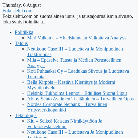
Thursday, 6 August
Fokuslehti.com
Fokuslehti.com on suomalainen uutis- ja taustajournalismin sivusto,
joka syntyi toimittaja...
Politiikka
Meri Valkama – Yhteiskuntaan Vaikuttava Analyysi
Talous
Nettikone Case IH – Luotettava Ja Monipuolinen
Traktoriopas
Mila – Epäselvä Tausta ja Median Perusteellinen
Analyysi
Koti Puhtaaksi Oy – Laadukas Siivous ja Luotettava
Toiminta
Bella Kirppis – Kestävä Kierrätys ja Moderni
Myyntipalvelu
Helsinki Tukholma Lennot – Edulliset Suorat Liput
Abloy Sento Avaimen Teettäminen – Turvallinen Opas
Nordea Corporate Netbank – Turvallinen
Yritysverkkopankki
Teknologia
Kiti – Selkeä Katsaus Nimikäyttöön Ja
Verkkokeskusteluun
Nettikone Case IH – Luotettava Ja Monipuolinen
Traktoriopas