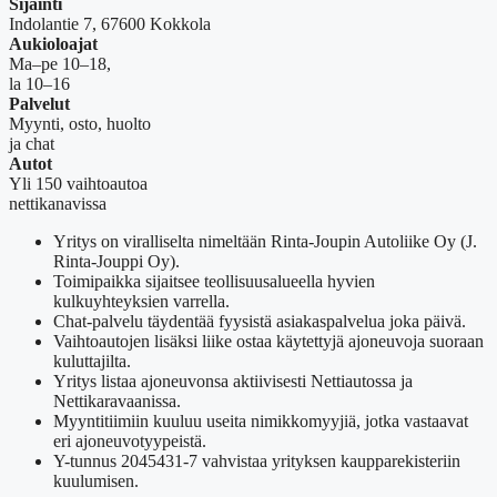
Sijainti
Indolantie 7, 67600 Kokkola
Aukioloajat
Ma–pe 10–18,
la 10–16
Palvelut
Myynti, osto, huolto
ja chat
Autot
Yli 150 vaihtoautoa
nettikanavissa
Yritys on viralliselta nimeltään Rinta-Joupin Autoliike Oy (J.
Rinta-Jouppi Oy).
Toimipaikka sijaitsee teollisuusalueella hyvien
kulkuyhteyksien varrella.
Chat-palvelu täydentää fyysistä asiakaspalvelua joka päivä.
Vaihtoautojen lisäksi liike ostaa käytettyjä ajoneuvoja suoraan
kuluttajilta.
Yritys listaa ajoneuvonsa aktiivisesti Nettiautossa ja
Nettikaravaanissa.
Myyntitiimiin kuuluu useita nimikkomyyjiä, jotka vastaavat
eri ajoneuvotyypeistä.
Y-tunnus 2045431-7 vahvistaa yrityksen kaupparekisteriin
kuulumisen.