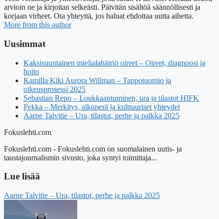
arvioin ne ja kirjoitan selkeästi. Päivitän sisältöä säännöllisesti ja
korjaan virheet. Ota yhteyttä, jos haluat ehdottaa uutta aihetta.
More from this author
Uusimmat
Kaksisuuntainen mielialahäiriö oireet – Oireet, diagnoosi ja
hoito
Kamilla Kiki Aurora Willman – Tappotuomio ja
oikeusprosessi 2025
Sebastian Repo – Loukkaantuminen, ura ja tilastot HIFK
Pekka – Merkitys, alkuperä ja kulttuuriset yhteydet
Aarne Talvitie – Ura, tilastot, perhe ja palkka 2025
Fokuslehti.com
Fokuslehti.com - Fokuslehti.com on suomalainen uutis- ja
taustajournalismin sivusto, joka syntyi toimittaja...
Lue lisää
Aarne Talvitie – Ura, tilastot, perhe ja palkka 2025