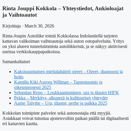
Rinta Jouppi Kokkola – Yhteystiedot, Aukioloajat
ja Vaihtoautot
Kirjoittaja · March 30, 2026
Rinta-Joupin Autoliike toimii Kokkolassa Indolantiellä tarjoten
kattavan valikoiman vaihtoautoja sekä auton ostopalveluita. Yritys
on yksi alueen tunnetuimmista autoliikkeistä, ja se näkyy aktiivisesti
useissa verkkokauppapaikoissa.
Samankaltaiset
Kaksisuuntainen mielialahäiriö oireet – Oireet, diagnoosi ja
hoito
Kamilla Kiki Aurora Willman – Tappotuomio ja
oikeusprosessi 2025
Sebastian Repo – Loukkaantuminen, ura ja tilastot HIFK
Pekka – Merkitys, alkuperä ja kulttuuriset yhteydet
Aarne Talvitie – Ura, tilastot, perhe ja palkka 2025
Kokkolan toimipiste palvelee sekä autonostajia että myyjiä.
Asiakkaat voivat tutustua ajoneuvoihin paikan päällä tai digitaalisesti
eri kanavien kautta.