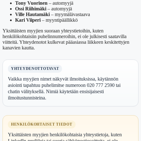
Tony Vuorinen
– automyyjä
Ossi Riihimäki
– automyyjä
Ville Hautamäki
– myymälävastaava
Kari Viiperi
– myyntipäällikkö
Yksittäisten myyjien suoraan yhteystietoihin, kuten
henkilökohtaisiin puhelinnumeroihin, ei ole julkisesti saatavilla
viitteitä. Yhteydenotot kulkevat pääasiassa liikkeen keskitettyjen
kanavien kautta.
YHTEYDENOTTOTAVAT
Vaikka myyjien nimet näkyvät ilmoituksissa, käytännön
asiointi tapahtuu puhelimitse numeroon 020 777 2590 tai
chatin välityksellä. Nimiä käytetään ensisijaisesti
ilmoitustunnisteina.
HENKILÖKOHTAISET TIEDOT
Yksittäisten myyjien henkilökohtaisia yhteystietoja, kuten
LinkedIn-profiileja tai suoria sähköpostiosoitteita, ei ole