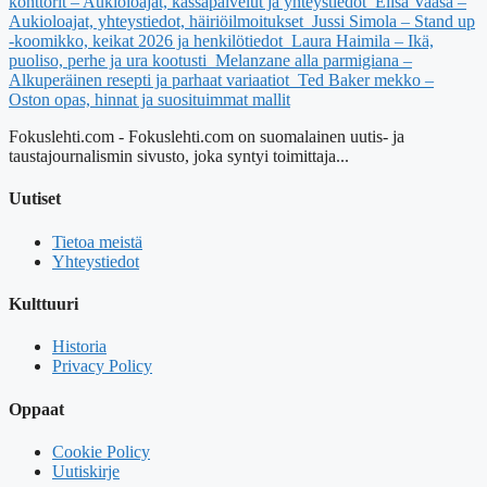
konttorit – Aukioloajat, kassapalvelut ja yhteystiedot
Elisa Vaasa –
Aukioloajat, yhteystiedot, häiriöilmoitukset
Jussi Simola – Stand up
-koomikko, keikat 2026 ja henkilötiedot
Laura Haimila – Ikä,
puoliso, perhe ja ura kootusti
Melanzane alla parmigiana –
Alkuperäinen resepti ja parhaat variaatiot
Ted Baker mekko –
Oston opas, hinnat ja suosituimmat mallit
Fokuslehti.com - Fokuslehti.com on suomalainen uutis- ja
taustajournalismin sivusto, joka syntyi toimittaja...
Uutiset
Tietoa meistä
Yhteystiedot
Kulttuuri
Historia
Privacy Policy
Oppaat
Cookie Policy
Uutiskirje