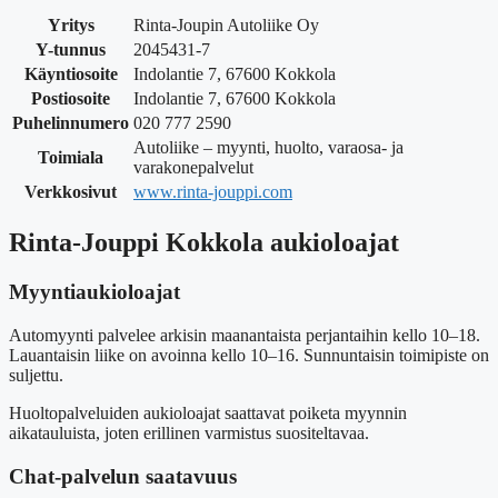
Yritys
Rinta-Joupin Autoliike Oy
Y-tunnus
2045431-7
Käyntiosoite
Indolantie 7, 67600 Kokkola
Postiosoite
Indolantie 7, 67600 Kokkola
Puhelinnumero
020 777 2590
Autoliike – myynti, huolto, varaosa- ja
Toimiala
varakonepalvelut
Verkkosivut
www.rinta-jouppi.com
Rinta-Jouppi Kokkola aukioloajat
Myyntiaukioloajat
Automyynti palvelee arkisin maanantaista perjantaihin kello 10–18.
Lauantaisin liike on avoinna kello 10–16. Sunnuntaisin toimipiste on
suljettu.
Huoltopalveluiden aukioloajat saattavat poiketa myynnin
aikatauluista, joten erillinen varmistus suositeltavaa.
Chat-palvelun saatavuus