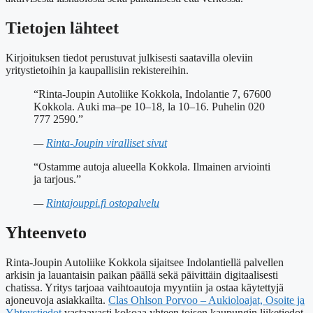
Tietojen lähteet
Kirjoituksen tiedot perustuvat julkisesti saatavilla oleviin
yritystietoihin ja kaupallisiin rekistereihin.
“Rinta-Joupin Autoliike Kokkola, Indolantie 7, 67600
Kokkola. Auki ma–pe 10–18, la 10–16. Puhelin 020
777 2590.”
—
Rinta-Joupin viralliset sivut
“Ostamme autoja alueella Kokkola. Ilmainen arviointi
ja tarjous.”
—
Rintajouppi.fi ostopalvelu
Yhteenveto
Rinta-Joupin Autoliike Kokkola sijaitsee Indolantiellä palvellen
arkisin ja lauantaisin paikan päällä sekä päivittäin digitaalisesti
chatissa. Yritys tarjoaa vaihtoautoja myyntiin ja ostaa käytettyjä
ajoneuvoja asiakkailta.
Clas Ohlson Porvoo – Aukioloajat, Osoite ja
Yhteystiedot
vastaavasti kokoaa yhteen toisen kaupungin liiketiedot.