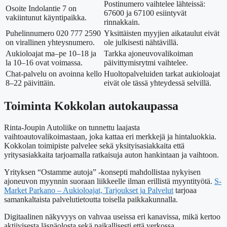
Postinumero vaihtelee lähteissä:
Osoite Indolantie 7 on
67600 ja 67100 esiintyvät
vakiintunut käyntipaikka.
rinnakkain.
Puhelinnumero 020 777 2590
Yksittäisten myyjien aikataulut eivät
on virallinen yhteysnumero.
ole julkisesti nähtävillä.
Aukioloajat ma–pe 10–18 ja
Tarkka ajoneuvovalikoiman
la 10–16 ovat voimassa.
päivittymisrytmi vaihtelee.
Chat-palvelu on avoinna kello
Huoltopalveluiden tarkat aukioloajat
8–22 päivittäin.
eivät ole tässä yhteydessä selvillä.
Toiminta Kokkolan autokaupassa
Rinta-Joupin Autoliike on tunnettu laajasta
vaihtoautovalikoimastaan, joka kattaa eri merkkejä ja hintaluokkia.
Kokkolan toimipiste palvelee sekä yksityisasiakkaita että
yritysasiakkaita tarjoamalla ratkaisuja auton hankintaan ja vaihtoon.
Yrityksen “Ostamme autoja” -konsepti mahdollistaa nykyisen
ajoneuvon myynnin suoraan liikkeelle ilman erillistä myyntityötä.
S-
Market Parkano – Aukioloajat, Tarjoukset ja Palvelut
tarjoaa
samankaltaista palvelutietoutta toisella paikkakunnalla.
Digitaalinen näkyvyys on vahvaa useissa eri kanavissa, mikä kertoo
aktiivisesta läsnäolosta sekä paikallisesti että verkossa.