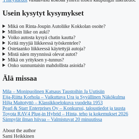
Usein kysytyt kysymykset
Mikä on Rinta-Joupin Autoliike Kokkolan osoite?
Milloin liike on auki?
Voiko autosta kysyä chatin kautta?
Keitä myyjiä liikkeessä työskentelee?
Ostetaanko liikkeessä käytettyjä autoja?
Mistä näen myynnissä olevat autot?
Mikä on yrityksen y-tunnus?
Onko sunnuntaisin mahdollista asioida?
Älä missaa
Mila – Monipuolinen Katsaus Taustoihin Ja Uutisiin
Eija-Riitta Korhola – Vaikuttava Ura ja Syvällinen Näkökulma
Hilja Maitotyttö – Klassikkoelokuva vuodelta 1953
Pearl & Starr Enterprises Oy – Konkurssi, taloustiedot ja tausta
Toyota RAV4 Plug-in Hybrid – Hinta, teho ja kokemukset 2026
Sämpylät ilman hiivaa – Valmistuvat 20 minuutissa
About the author
Sami Heikkinen