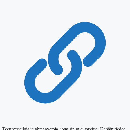
Teen vertailuja ja yhteenvetoja, jotta sinun ei tarvitse. Kerään tiedot,