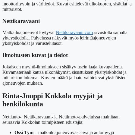
moottorityypin ja väritiedot. Kuvat esittelevät ulkokuoren, sisätilat ja
mittaristot.
Nettikaravaani
Matkailuajoneuvot löytyvät
Nettikaravaani.com
-sivustolta samalla
yhteystiedolla. Palvelussa näkyvät myös leirintäajoneuvojen
yksityiskohdat ja varustelutasot.
Ilmoitusten kuvat ja tiedot
Jokaiseen myynti-ilmoitukseen sisältyy usein laaja kuvagalleria.
Kuvamateriaali kattaa ulkonäkymät, sisustuksen yksityiskohdat ja
mittariston lukemat. Kuvien määrä ja laatu vaihtelevat yksittäisten
ajoneuvojen mukaan.
Rinta-Jouppi Kokkola myyjät ja
henkilökunta
Nettiauto-, Nettikaravaani- ja Nettimoto-palveluissa mainitaan
seuraavia Kokkolan toimipisteen edustajia:
Ossi Tyni
– matkailuajoneuvovastaava ja automyyjä