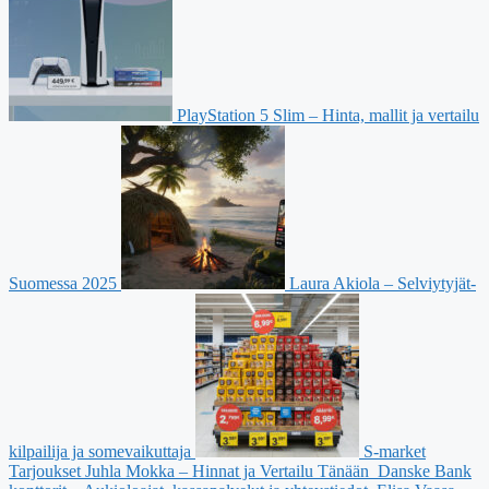
PlayStation 5 Slim – Hinta, mallit ja vertailu
Suomessa 2025
Laura Akiola – Selviytyjät-
kilpailija ja somevaikuttaja
S-market
Tarjoukset Juhla Mokka – Hinnat ja Vertailu Tänään
Danske Bank