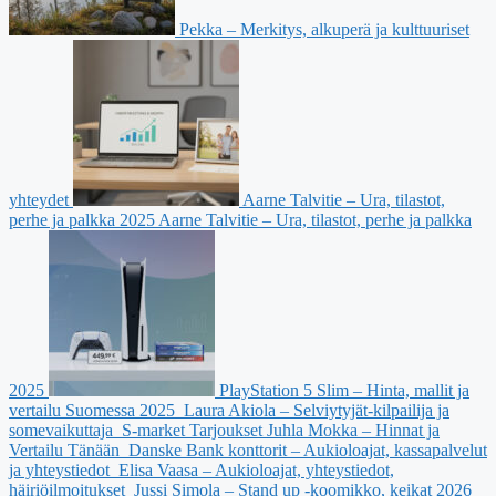
Pekka – Merkitys, alkuperä ja kulttuuriset
yhteydet
Aarne Talvitie – Ura, tilastot,
perhe ja palkka 2025
Aarne Talvitie – Ura, tilastot, perhe ja palkka
2025
PlayStation 5 Slim – Hinta, mallit ja
vertailu Suomessa 2025
Laura Akiola – Selviytyjät-kilpailija ja
somevaikuttaja
S-market Tarjoukset Juhla Mokka – Hinnat ja
Vertailu Tänään
Danske Bank konttorit – Aukioloajat, kassapalvelut
ja yhteystiedot
Elisa Vaasa – Aukioloajat, yhteystiedot,
häiriöilmoitukset
Jussi Simola – Stand up -koomikko, keikat 2026