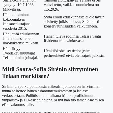
Saara-Sofia Sirén on
Tarkkaa aloituspäivää Telassa ei ole
syntynyt
10.7.1986
vahvistettu, vaikka suunnitelma on
Mikkelissä.
1.5.2026
.
Hän on toiminut
Syitä eroon eduskunnasta ei ole täysin
kokoomuksen
selvitetty julkisuudessa; Sirén kiisti
kansanedustajana
konservatiivisuuden vaikuttaneen.
vuodesta 2015.
Hän jättää eduskunnan
Hänen tuleva roolinsa Telassa vaatii
tammikuussa 2026
lisätietoa tehtävänkuvasta.
ilmoituksensa mukaan.
Hän siirtyy
Henkilökohtaiset tiedot (esim.
Työeläkevakuuttajat
perhesuhteet) eivät ole laajasti julkisia.
Telan toimitusjohtajaksi.
Mitä Saara-Sofia Sirénin siirtyminen
Telaan merkitsee?
Sirénin urapolku politiikasta eläkealan johtoon on harvinainen,
mutta se kertoo hänen asiantuntemuksestaan ja laajasta
verkostostaan. Poliittisen uran aikana hän on profiloitunut
ympäristö- ja EU-asiantuntijana, ja nyt hän tuo tämän osaamisen
eläkevakuutusalalle.