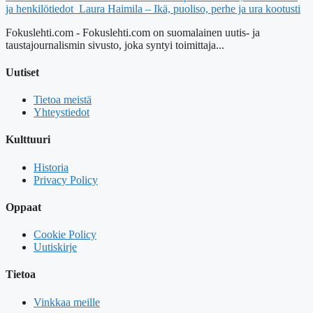
ja henkilötiedot
Laura Haimila – Ikä, puoliso, perhe ja ura kootusti
Fokuslehti.com - Fokuslehti.com on suomalainen uutis- ja
taustajournalismin sivusto, joka syntyi toimittaja...
Uutiset
Tietoa meistä
Yhteystiedot
Kulttuuri
Historia
Privacy Policy
Oppaat
Cookie Policy
Uutiskirje
Tietoa
Vinkkaa meille