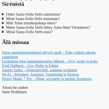
Sirénistä
Onko Saara-Sofia Sirén naimisissa?
Mistä Saara-Sofia Sirén tunnetaan?
Mitä Telan toimitusjohtaja tekee?
Miten Saara-Sofia Sirén liittyy Anne-Mari Virolaiseen?
Missä Saara-Sofia Sirén asuu?
Älä missaa
Paras maitohappobakteeri ärtynyt suoli – Näin valitset oikean
valmisteen
Leukaluun kipu hampaanpoiston jälkeen – Syyt, kesto ja hoito
Emil Hallberg – Ura, Perhe ja Faktat
Santeri Sulku – Pelaajaprofiili, sopimus ja tilastot
Wi-Fi – Perusteet, Asennus, Vianetsintä ja Nopeus
Honor Magic 7 Pro – Hinta, arvostelu ja speksit Suomessa
About the author
Sami Heikkinen