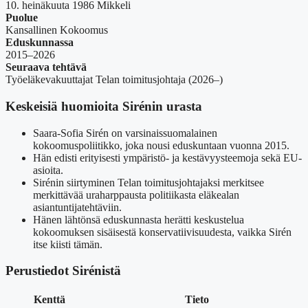
10. heinäkuuta 1986 Mikkeli
Puolue
Kansallinen Kokoomus
Eduskunnassa
2015–2026
Seuraava tehtävä
Työeläkevakuuttajat Telan toimitusjohtaja (2026–)
Keskeisiä huomioita Sirénin urasta
Saara-Sofia Sirén on varsinaissuomalainen
kokoomuspoliitikko, joka nousi eduskuntaan vuonna 2015.
Hän edisti erityisesti ympäristö- ja kestävyysteemoja sekä EU-
asioita.
Sirénin siirtyminen Telan toimitusjohtajaksi merkitsee
merkittävää uraharppausta politiikasta eläkealan
asiantuntijatehtäviin.
Hänen lähtönsä eduskunnasta herätti keskustelua
kokoomuksen sisäisestä konservatiivisuudesta, vaikka Sirén
itse kiisti tämän.
Perustiedot Sirénistä
Kenttä
Tieto