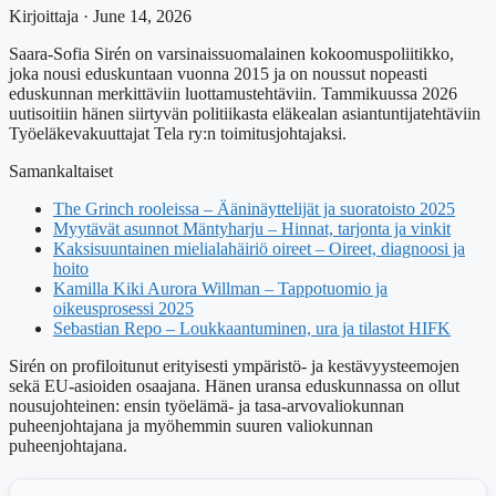
Kirjoittaja · June 14, 2026
Saara-Sofia Sirén on varsinaissuomalainen kokoomuspoliitikko,
joka nousi eduskuntaan vuonna 2015 ja on noussut nopeasti
eduskunnan merkittäviin luottamustehtäviin. Tammikuussa 2026
uutisoitiin hänen siirtyvän politiikasta eläkealan asiantuntijatehtäviin
Työeläkevakuuttajat Tela ry:n toimitusjohtajaksi.
Samankaltaiset
The Grinch rooleissa – Ääninäyttelijät ja suoratoisto 2025
Myytävät asunnot Mäntyharju – Hinnat, tarjonta ja vinkit
Kaksisuuntainen mielialahäiriö oireet – Oireet, diagnoosi ja
hoito
Kamilla Kiki Aurora Willman – Tappotuomio ja
oikeusprosessi 2025
Sebastian Repo – Loukkaantuminen, ura ja tilastot HIFK
Sirén on profiloitunut erityisesti ympäristö- ja kestävyysteemojen
sekä EU-asioiden osaajana. Hänen uransa eduskunnassa on ollut
nousujohteinen: ensin työelämä- ja tasa-arvovaliokunnan
puheenjohtajana ja myöhemmin suuren valiokunnan
puheenjohtajana.