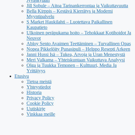
Jyväskylään
Jill Sobule – Aitoa Tarinankerrontaa ja Vaikuttavuutta
Bella Kirppis – Kestävä Kierrätys ja Moderni
Myyntipalvelu
S Market Haukilahti – Luotettava Paikallinen
Kaupatieto
Ulkoinen peräpukama hoito – Tehokkaat Kotihoidot Ja
Neuvot
Abloy Sento Avaimen Teettäminen – Turvallinen Opas
Nopea Pikkelöity Punasipuli – Helppo Resepti Arkeen
Janni Hussi Isä – Tukea, Arvoja ja Uran Menestystä
Meri Valkama – Yhteiskuntaan Vaikuttava Analyysi
Olga ja Tuukka Temonen – Kulttuuri, Media Ja
Yrittäjyys
Etusivu
Tietoa meistä
Yhteystiedot
Historia
Privacy Policy
Cookie Policy
Uutiskirje
Vinkkaa meille