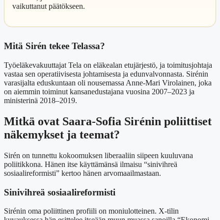
vaikuttanut päätökseen.
Mitä Sirén tekee Telassa?
Työeläkevakuuttajat Tela on eläkealan etujärjestö, ja toimitusjohtaja
vastaa sen operatiivisesta johtamisesta ja edunvalvonnasta. Sirénin
varasijalta eduskuntaan oli nousemassa Anne-Mari Virolainen, joka
on aiemmin toiminut kansanedustajana vuosina 2007–2023 ja
ministerinä 2018–2019.
Mitkä ovat Saara-Sofia Sirénin poliittiset
näkemykset ja teemat?
Sirén on tunnettu kokoomuksen liberaaliin siipeen kuuluvana
poliitikkona. Hänen itse käyttämänsä ilmaisu “sinivihreä
sosiaalireformisti” kertoo hänen arvomaailmastaan.
Sinivihreä sosiaalireformisti
Sirénin oma poliittinen profiili on moniulotteinen. X-tilin
kuvauksessa hän esittelee itseään muun muassa sanoilla “Ekonomi