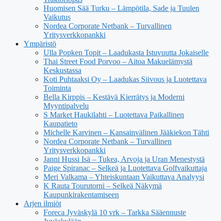
Huomisen Sää Turku – Lämpötila, Sade ja Tuulen
Vaikutus
Nordea Corporate Netbank – Turvallinen
Yritysverkkopankki
Ympäristö
Ulla Popken Topit – Laadukasta Istuvuutta Jokaiselle
Thai Street Food Porvoo – Aitoa Makuelämystä
Keskustassa
Koti Puhtaaksi Oy – Laadukas Siivous ja Luotettava
Toiminta
Bella Kirppis – Kestävä Kierrätys ja Moderni
Myyntipalvelu
S Market Haukilahti – Luotettava Paikallinen
Kaupatieto
Michelle Karvinen – Kansainvälinen Jääkiekon Tähti
Nordea Corporate Netbank – Turvallinen
Yritysverkkopankki
Janni Hussi Isä – Tukea, Arvoja ja Uran Menestystä
Paige Spiranac – Selkeä ja Luotettava Golfvaikuttaja
Meri Valkama – Yhteiskuntaan Vaikuttava Analyysi
K Rauta Tourutorni – Selkeä Näkymä
Kaupunkirakentamiseen
Arjen ilmiöt
Foreca Jyväskylä 10 vrk – Tarkka Sääennuste