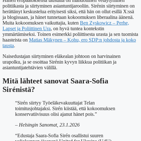
Hänen eropäätöksensä taustalla on mahdollinen vetäytyminen
politiikasta ja siirtyminen asiantuntijarooliin. Sirénin siirtyminen on
herättänyt keskustelua erityisesti siksi, että hän on ollut esillä X:ssä
ja blogissaan, ja hänet tunnetaan kokoomuksen liberaalina äänenä.
Muita kokoomuksen vaikuttajia, kuten
Ben Zyskowicz – Perhe,
Lapset ja Poliittinen Ura
, on hyvä tuntea kontekstin
ymmärtämiseksi. Toinen esimerkki poliittisesta urasta ja sen tuomista
haasteista on
Matias Mäkynen – Kohu, ero SDP:n johdosta ja koko
tausta
.
Naisedustajan siirtyminen eläkealan johtoon on harvinainen
urapolku, ja se osoittaa Sirénin kyvyn liikkua politiikan ja
asiantuntijatehtävien välillä.
Mitä lähteet sanovat Saara-Sofia
Sirénistä?
“Sirén siirtyy Työeläkevakuuttajat Telan
toimitusjohtajaksi. Sirén kiistää, että kokoomuksen
konservatiivisuus olisi ajanut hänet pois.”
– Helsingin Sanomat, 23.1.2026
“Edustaja Saara-Sofia Sirén osallistui suuren