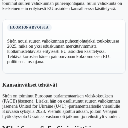
toiminut suuren valiokunnan puheenjohtajana. Suuri valiokunta on
keskeinen elin erityisesti EU-asioiden kansallisessa käsittelyssä.
HUOMIONARVOISTA
Sirén nousi suuren valiokunnan puheenjohtajaksi toukokuussa
2025, mikä on yksi eduskunnan merkittävimmistä
luottamustehtävistä erityisesti EU-asioiden käsittelyssä.
Tehtävä korostaa hänen painoarvoaan kokoomuksen EU-
poliittisena osaajana.
Kansainväliset tehtävät
Sirén on toiminut Euroopan parlamentaarisen yleiskokouksen
(PACE) jäsenenä. Lisäksi hän on osallistunut suuren valiokunnan
jäsenenä United for Ukraine (U4U) -parlamentaariselle vierailulle
Kiovassa syksyllä 2023. Vierailu ajoittui aikaan, jolloin Venäjän
hyökkäyssota Ukrainaa vastaan oli jatkunut jo reilusti yli vuoden.