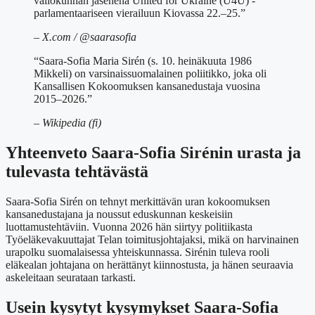
valiokunnan jäsenenä United for Ukraine (U4U) -
parlamentaariseen vierailuun Kiovassa 22.–25.”
– X.com / @saarasofia
“Saara-Sofia Maria Sirén (s. 10. heinäkuuta 1986
Mikkeli) on varsinaissuomalainen poliitikko, joka oli
Kansallisen Kokoomuksen kansanedustaja vuosina
2015–2026.”
– Wikipedia (fi)
Yhteenveto Saara-Sofia Sirénin urasta ja
tulevasta tehtävästä
Saara-Sofia Sirén on tehnyt merkittävän uran kokoomuksen
kansanedustajana ja noussut eduskunnan keskeisiin
luottamustehtäviin. Vuonna 2026 hän siirtyy politiikasta
Työeläkevakuuttajat Telan toimitusjohtajaksi, mikä on harvinainen
urapolku suomalaisessa yhteiskunnassa. Sirénin tuleva rooli
eläkealan johtajana on herättänyt kiinnostusta, ja hänen seuraavia
askeleitaan seurataan tarkasti.
Usein kysytyt kysymykset Saara-Sofia