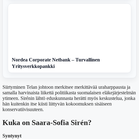
Nordea Corporate Netbank – Turvallinen
Yritysverkkopankki
Siirtyminen Telan johtoon merkitsee merkittävää uraharppausta ja
samalla harvinaista liikettä politiikasta suomalaisen eläkejärjestelmän
ytimeen. Sirénin lähtö eduskunnasta herätti myös keskustelua, jonka
hän kuitenkin itse kiisti liittyvän kokoomuksen sisäiseen
konservatiivisuuteen.
Kuka on Saara-Sofia Sirén?
Syntynyt