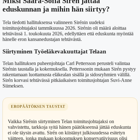
Miksi Saara-Sofia Sirén jättää
eduskunnan ja mihin hän siirtyy?
Tela tiedotti hallituksensa valinneen Sirénin uudeksi
toimitusjohtajaksi tammikuussa 2026. Sirénin oli määrä aloittaa
tehtävässä
1. toukokuuta 2026
, edellyttäen että eduskunta myöntää
hänelle eron kansanedustajan tehtävästä.
Siirtyminen Työeläkevakuuttajat Telaan
Telan hallituksen puheenjohtaja Carl Pettersson perusteli valintaa
Sirénin taustalla ja kokemuksella. Petterssonin mukaan Sirén pystyy
rakentamaan luottamusta eläkealan sisällä ja sidosryhmien välillä.
Sirén korvasi tehtävässä pitkäaikaisen toimitusjohtajan Suvi-Anne
Siimeksen.
EROPÄÄTÖKSEN TAUSTAT
Vaikka Sirénin siirtyminen Telan toimitusjohtajaksi on
vahvistettu, tarkkoja syitä hänen päätökseensä jättää eduskunta
ei ole täysin avattu. Sirén on kiistänyt julkisuudessa esitetyn
väitteen, jonka mukaan kokoomuksen konservatiivisuus olisi