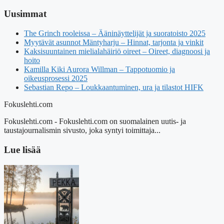
Uusimmat
The Grinch rooleissa – Ääninäyttelijät ja suoratoisto 2025
Myytävät asunnot Mäntyharju – Hinnat, tarjonta ja vinkit
Kaksisuuntainen mielialahäiriö oireet – Oireet, diagnoosi ja
hoito
Kamilla Kiki Aurora Willman – Tappotuomio ja
oikeusprosessi 2025
Sebastian Repo – Loukkaantuminen, ura ja tilastot HIFK
Fokuslehti.com
Fokuslehti.com - Fokuslehti.com on suomalainen uutis- ja
taustajournalismin sivusto, joka syntyi toimittaja...
Lue lisää