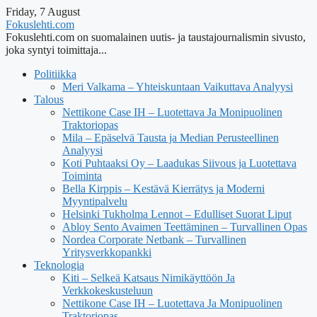
Friday, 7 August
Fokuslehti.com
Fokuslehti.com on suomalainen uutis- ja taustajournalismin sivusto,
joka syntyi toimittaja...
Politiikka
Meri Valkama – Yhteiskuntaan Vaikuttava Analyysi
Talous
Nettikone Case IH – Luotettava Ja Monipuolinen
Traktoriopas
Mila – Epäselvä Tausta ja Median Perusteellinen
Analyysi
Koti Puhtaaksi Oy – Laadukas Siivous ja Luotettava
Toiminta
Bella Kirppis – Kestävä Kierrätys ja Moderni
Myyntipalvelu
Helsinki Tukholma Lennot – Edulliset Suorat Liput
Abloy Sento Avaimen Teettäminen – Turvallinen Opas
Nordea Corporate Netbank – Turvallinen
Yritysverkkopankki
Teknologia
Kiti – Selkeä Katsaus Nimikäyttöön Ja
Verkkokeskusteluun
Nettikone Case IH – Luotettava Ja Monipuolinen
Traktoriopas