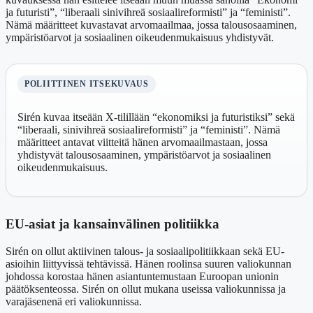
ja futuristi”, “liberaali sinivihreä sosiaalireformisti” ja “feministi”.
Nämä määritteet kuvastavat arvomaailmaa, jossa talousosaaminen,
ympäristöarvot ja sosiaalinen oikeudenmukaisuus yhdistyvät.
POLIITTINEN ITSEKUVAUS
Sirén kuvaa itseään X-tilillään “ekonomiksi ja futuristiksi” sekä
“liberaali, sinivihreä sosiaalireformisti” ja “feministi”. Nämä
määritteet antavat viitteitä hänen arvomaailmastaan, jossa
yhdistyvät talousosaaminen, ympäristöarvot ja sosiaalinen
oikeudenmukaisuus.
EU-asiat ja kansainvälinen politiikka
Sirén on ollut aktiivinen talous- ja sosiaalipolitiikkaan sekä EU-
asioihin liittyvissä tehtävissä. Hänen roolinsa suuren valiokunnan
johdossa korostaa hänen asiantuntemustaan Euroopan unionin
päätöksenteossa. Sirén on ollut mukana useissa valiokunnissa ja
varajäsenenä eri valiokunnissa.