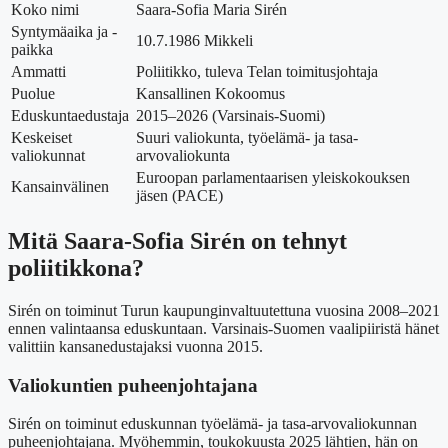
Koko nimi
Saara-Sofia Maria Sirén
Syntymäaika ja -
10.7.1986 Mikkeli
paikka
Ammatti
Poliitikko, tuleva Telan toimitusjohtaja
Puolue
Kansallinen Kokoomus
Eduskuntaedustaja
2015–2026 (Varsinais-Suomi)
Keskeiset
Suuri valiokunta, työelämä- ja tasa-
valiokunnat
arvovaliokunta
Euroopan parlamentaarisen yleiskokouksen
Kansainvälinen
jäsen (PACE)
Mitä Saara-Sofia Sirén on tehnyt
poliitikkona?
Sirén on toiminut Turun kaupunginvaltuutettuna vuosina 2008–2021
ennen valintaansa eduskuntaan. Varsinais-Suomen vaalipiiristä hänet
valittiin kansanedustajaksi vuonna 2015.
Valiokuntien puheenjohtajana
Sirén on toiminut eduskunnan työelämä- ja tasa-arvovaliokunnan
puheenjohtajana. Myöhemmin, toukokuusta 2025 lähtien, hän on