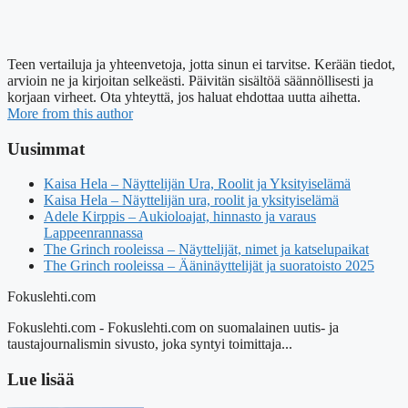
Teen vertailuja ja yhteenvetoja, jotta sinun ei tarvitse. Kerään tiedot,
arvioin ne ja kirjoitan selkeästi. Päivitän sisältöä säännöllisesti ja
korjaan virheet. Ota yhteyttä, jos haluat ehdottaa uutta aihetta.
More from this author
Uusimmat
Kaisa Hela – Näyttelijän Ura, Roolit ja Yksityiselämä
Kaisa Hela – Näyttelijän ura, roolit ja yksityiselämä
Adele Kirppis – Aukioloajat, hinnasto ja varaus
Lappeenrannassa
The Grinch rooleissa – Näyttelijät, nimet ja katselupaikat
The Grinch rooleissa – Ääninäyttelijät ja suoratoisto 2025
Fokuslehti.com
Fokuslehti.com - Fokuslehti.com on suomalainen uutis- ja
taustajournalismin sivusto, joka syntyi toimittaja...
Lue lisää