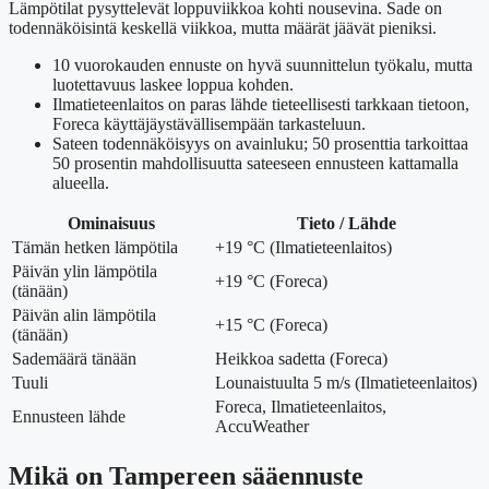
Lämpötilat pysyttelevät loppuviikkoa kohti nousevina. Sade on
todennäköisintä keskellä viikkoa, mutta määrät jäävät pieniksi.
10 vuorokauden ennuste on hyvä suunnittelun työkalu, mutta
luotettavuus laskee loppua kohden.
Ilmatieteenlaitos on paras lähde tieteellisesti tarkkaan tietoon,
Foreca käyttäjäystävällisempään tarkasteluun.
Sateen todennäköisyys on avainluku; 50 prosenttia tarkoittaa
50 prosentin mahdollisuutta sateeseen ennusteen kattamalla
alueella.
Ominaisuus
Tieto / Lähde
Tämän hetken lämpötila
+19 °C (Ilmatieteenlaitos)
Päivän ylin lämpötila
+19 °C (Foreca)
(tänään)
Päivän alin lämpötila
+15 °C (Foreca)
(tänään)
Sademäärä tänään
Heikkoa sadetta (Foreca)
Tuuli
Lounaistuulta 5 m/s (Ilmatieteenlaitos)
Foreca, Ilmatieteenlaitos,
Ennusteen lähde
AccuWeather
Mikä on Tampereen sääennuste