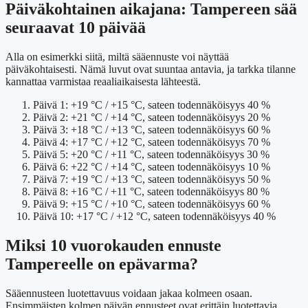
Päiväkohtainen aikajana: Tampereen sää
seuraavat 10 päivää
Alla on esimerkki siitä, miltä sääennuste voi näyttää
päiväkohtaisesti. Nämä luvut ovat suuntaa antavia, ja tarkka tilanne
kannattaa varmistaa reaaliaikaisesta lähteestä.
Päivä 1: +19 °C / +15 °C, sateen todennäköisyys 40 %
Päivä 2: +21 °C / +14 °C, sateen todennäköisyys 20 %
Päivä 3: +18 °C / +13 °C, sateen todennäköisyys 60 %
Päivä 4: +17 °C / +12 °C, sateen todennäköisyys 70 %
Päivä 5: +20 °C / +11 °C, sateen todennäköisyys 30 %
Päivä 6: +22 °C / +14 °C, sateen todennäköisyys 10 %
Päivä 7: +19 °C / +13 °C, sateen todennäköisyys 50 %
Päivä 8: +16 °C / +11 °C, sateen todennäköisyys 80 %
Päivä 9: +15 °C / +10 °C, sateen todennäköisyys 60 %
Päivä 10: +17 °C / +12 °C, sateen todennäköisyys 40 %
Miksi 10 vuorokauden ennuste
Tampereelle on epävarma?
Sääennusteen luotettavuus voidaan jakaa kolmeen osaan.
Ensimmäisten kolmen päivän ennusteet ovat erittäin luotettavia.