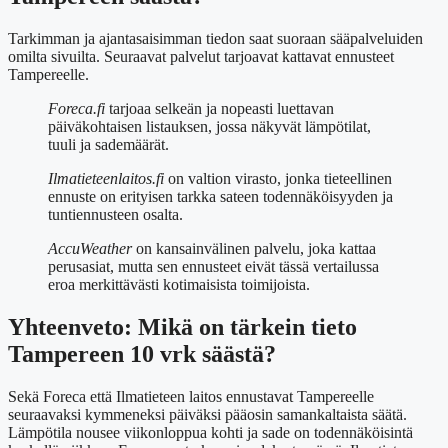
Tarkimman ja ajantasaisimman tiedon saat suoraan sääpalveluiden
omilta sivuilta. Seuraavat palvelut tarjoavat kattavat ennusteet
Tampereelle.
Foreca.fi
tarjoaa selkeän ja nopeasti luettavan
päiväkohtaisen listauksen, jossa näkyvät lämpötilat,
tuuli ja sademäärät.
Ilmatieteenlaitos.fi
on valtion virasto, jonka tieteellinen
ennuste on erityisen tarkka sateen todennäköisyyden ja
tuntiennusteen osalta.
AccuWeather
on kansainvälinen palvelu, joka kattaa
perusasiat, mutta sen ennusteet eivät tässä vertailussa
eroa merkittävästi kotimaisista toimijoista.
Yhteenveto: Mikä on tärkein tieto
Tampereen 10 vrk säästä?
Sekä Foreca että Ilmatieteen laitos ennustavat Tampereelle
seuraavaksi kymmeneksi päiväksi pääosin samankaltaista säätä.
Lämpötila nousee viikonloppua kohti ja sade on todennäköisintä