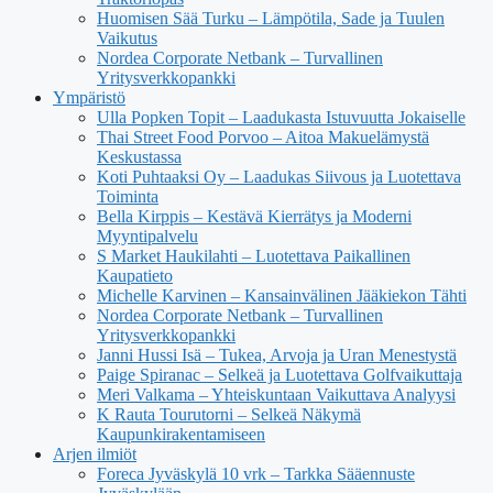
Huomisen Sää Turku – Lämpötila, Sade ja Tuulen
Vaikutus
Nordea Corporate Netbank – Turvallinen
Yritysverkkopankki
Ympäristö
Ulla Popken Topit – Laadukasta Istuvuutta Jokaiselle
Thai Street Food Porvoo – Aitoa Makuelämystä
Keskustassa
Koti Puhtaaksi Oy – Laadukas Siivous ja Luotettava
Toiminta
Bella Kirppis – Kestävä Kierrätys ja Moderni
Myyntipalvelu
S Market Haukilahti – Luotettava Paikallinen
Kaupatieto
Michelle Karvinen – Kansainvälinen Jääkiekon Tähti
Nordea Corporate Netbank – Turvallinen
Yritysverkkopankki
Janni Hussi Isä – Tukea, Arvoja ja Uran Menestystä
Paige Spiranac – Selkeä ja Luotettava Golfvaikuttaja
Meri Valkama – Yhteiskuntaan Vaikuttava Analyysi
K Rauta Tourutorni – Selkeä Näkymä
Kaupunkirakentamiseen
Arjen ilmiöt
Foreca Jyväskylä 10 vrk – Tarkka Sääennuste