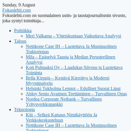
Sunday, 9 August
Fokuslehti.com
Fokuslehti.com on suomalainen uutis- ja taustajournalismin sivusto,
joka syntyi toimittaja...
Politiikka
Meri Valkama – Yhteiskuntaan Vaikuttava Analyysi
Talous
Nettikone Case IH – Luotettava Ja Monipuolinen
Traktoriopas
Mila – Epäselvä Tausta ja Median Perusteellinen
Analyysi
Koti Puhtaaksi Oy – Laadukas Siivous ja Luotettava
Toiminta
Bella Kirppis – Kestävä Kierrätys ja Moderni
Myyntipalvelu
Helsinki Tukholma Lennot – Edulliset Suorat Liput
Abloy Sento Avaimen Teettäminen – Turvallinen Opas
Nordea Corporate Netbank – Turvallinen
Yritysverkkopankki
Teknologia
Kiti – Selkeä Katsaus Nimikäyttöön Ja
Verkkokeskusteluun
Nettikone Case IH – Luotettava Ja Monipuolinen
Traktoriopas