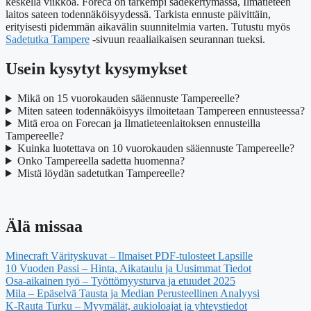
keskellä viikkoa. Foreca on tarkempi sadekertymässä, Ilmatieteen
laitos sateen todennäköisyydessä. Tarkista ennuste päivittäin,
erityisesti pidemmän aikavälin suunnitelmia varten. Tutustu myös
Sadetutka Tampere
-sivuun reaaliaikaisen seurannan tueksi.
Usein kysytyt kysymykset
Mikä on 15 vuorokauden sääennuste Tampereelle?
Miten sateen todennäköisyys ilmoitetaan Tampereen ennusteessa?
Mitä eroa on Forecan ja Ilmatieteenlaitoksen ennusteilla
Tampereelle?
Kuinka luotettava on 10 vuorokauden sääennuste Tampereelle?
Onko Tampereella sadetta huomenna?
Mistä löydän sadetutkan Tampereelle?
Älä missaa
Minecraft Värityskuvat – Ilmaiset PDF-tulosteet Lapsille
10 Vuoden Passi – Hinta, Aikataulu ja Uusimmat Tiedot
Osa-aikainen työ – Työttömyysturva ja etuudet 2025
Mila – Epäselvä Tausta ja Median Perusteellinen Analyysi
K-Rauta Turku – Myymälät, aukioloajat ja yhteystiedot