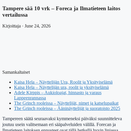
Tampere sää 10 vrk – Foreca ja Ilmatieteen laitos
vertailussa
Kirjoittaja · June 24, 2026
Samankaltaiset
Kaisa Hela – Näyttelijän Ura, Roolit ja Yksityiselämä
Kaisa Hela – Näyttelijän ura, roolit ja yksityiselämä
Adele Kirppis – Aukioloajat, hinnasto ja varaus
Lappeenrannassa
The Grinch rooleissa – Näyttelijät, nimet ja katselupaikat
The Grinch rooleissa – Ääninäyttelijät ja suoratoisto 2025
Tampereen säätä seuraavaksi kymmeneksi päiväksi suunnitteleva
joutuu usein valitsemaan eri sääpalveluiden välillä. Forecan ja
Ilmatieteen laitoksen ennusteet ovat tällä hetkellä hyvin linjassa