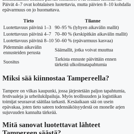
Päivät 4–7 ovat kohtalaisen luotettavia, mutta päivien 8–10 kohdalla
epävarmuus on jo huomattava.
Tieto
Tilanne
Luotettavuus päivinä 1–3
90–95 % (lyhyen aikavälin mallit)
Luotettavuus päivinä 4–7
70–80 % (keskipitkän aikavälin mallit)
Luotettavuus päivinä 8–10
50–60 % (epävarmuus kasvaa)
Pidemmän aikavälin
Säämallit, jotka voivat muuttua
ennusteiden perusta
Tarkista ennuste päivittäin ennen
Suositus
tärkeitä ulkoilmatapahtumia
Miksi sää kiinnostaa Tampereella?
Tampere on vilkas kaupunki, jossa järjestetään paljon tapahtumia,
festivaaleja ja urheilukilpailuja. Myös teollisuuden ja logistiikan
toimijat seuraavat säätilaa tarkasti. Kesäaikaan sää on usein
epävakaa, joten tieto sateen todennäköisyydestä on monelle arjen
sujuvuuden kannalta tärkeää.
Mitä sanovat luotettavat lähteet
Tampereen säästä?