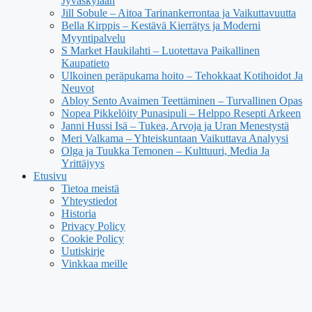
Jyväskylään
Jill Sobule – Aitoa Tarinankerrontaa ja Vaikuttavuutta
Bella Kirppis – Kestävä Kierrätys ja Moderni
Myyntipalvelu
S Market Haukilahti – Luotettava Paikallinen
Kaupatieto
Ulkoinen peräpukama hoito – Tehokkaat Kotihoidot Ja
Neuvot
Abloy Sento Avaimen Teettäminen – Turvallinen Opas
Nopea Pikkelöity Punasipuli – Helppo Resepti Arkeen
Janni Hussi Isä – Tukea, Arvoja ja Uran Menestystä
Meri Valkama – Yhteiskuntaan Vaikuttava Analyysi
Olga ja Tuukka Temonen – Kulttuuri, Media Ja
Yrittäjyys
Etusivu
Tietoa meistä
Yhteystiedot
Historia
Privacy Policy
Cookie Policy
Uutiskirje
Vinkkaa meille