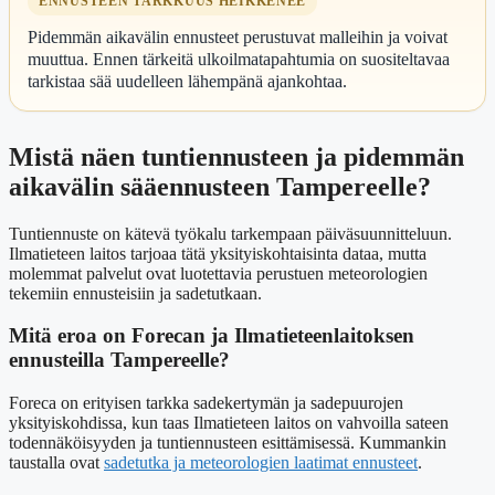
ENNUSTEEN TARKKUUS HEIKKENEE
Pidemmän aikavälin ennusteet perustuvat malleihin ja voivat
muuttua. Ennen tärkeitä ulkoilmatapahtumia on suositeltavaa
tarkistaa sää uudelleen lähempänä ajankohtaa.
Mistä näen tuntiennusteen ja pidemmän
aikavälin sääennusteen Tampereelle?
Tuntiennuste on kätevä työkalu tarkempaan päiväsuunnitteluun.
Ilmatieteen laitos tarjoaa tätä yksityiskohtaisinta dataa, mutta
molemmat palvelut ovat luotettavia perustuen meteorologien
tekemiin ennusteisiin ja sadetutkaan.
Mitä eroa on Forecan ja Ilmatieteenlaitoksen
ennusteilla Tampereelle?
Foreca on erityisen tarkka sadekertymän ja sadepuurojen
yksityiskohdissa, kun taas Ilmatieteen laitos on vahvoilla sateen
todennäköisyyden ja tuntiennusteen esittämisessä. Kummankin
taustalla ovat
sadetutka ja meteorologien laatimat ennusteet
.