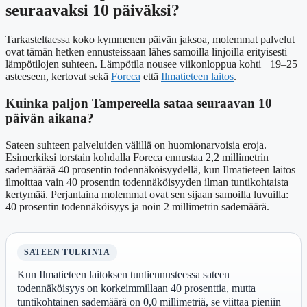
seuraavaksi 10 päiväksi?
Tarkasteltaessa koko kymmenen päivän jaksoa, molemmat palvelut
ovat tämän hetken ennusteissaan lähes samoilla linjoilla erityisesti
lämpötilojen suhteen. Lämpötila nousee viikonloppua kohti +19–25
asteeseen, kertovat sekä
Foreca
että
Ilmatieteen laitos
.
Kuinka paljon Tampereella sataa seuraavan 10
päivän aikana?
Sateen suhteen palveluiden välillä on huomionarvoisia eroja.
Esimerkiksi torstain kohdalla Foreca ennustaa 2,2 millimetrin
sademäärää 40 prosentin todennäköisyydellä, kun Ilmatieteen laitos
ilmoittaa vain 40 prosentin todennäköisyyden ilman tuntikohtaista
kertymää. Perjantaina molemmat ovat sen sijaan samoilla luvuilla:
40 prosentin todennäköisyys ja noin 2 millimetrin sademäärä.
SATEEN TULKINTA
Kun Ilmatieteen laitoksen tuntiennusteessa sateen
todennäköisyys on korkeimmillaan 40 prosenttia, mutta
tuntikohtainen sademäärä on 0,0 millimetriä, se viittaa pieniin