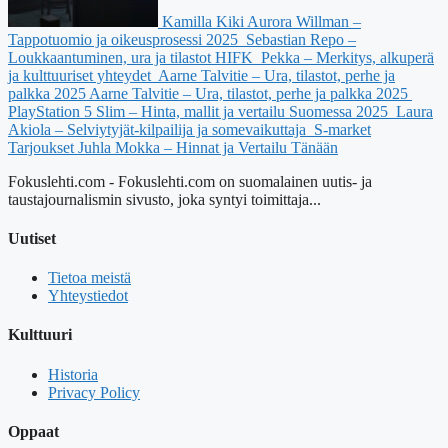
Kamilla Kiki Aurora Willman –
Tappotuomio ja oikeusprosessi 2025
Sebastian Repo –
Loukkaantuminen, ura ja tilastot HIFK
Pekka – Merkitys, alkuperä
ja kulttuuriset yhteydet
Aarne Talvitie – Ura, tilastot, perhe ja
palkka 2025
Aarne Talvitie – Ura, tilastot, perhe ja palkka 2025
PlayStation 5 Slim – Hinta, mallit ja vertailu Suomessa 2025
Laura
Akiola – Selviytyjät-kilpailija ja somevaikuttaja
S-market
Tarjoukset Juhla Mokka – Hinnat ja Vertailu Tänään
Fokuslehti.com - Fokuslehti.com on suomalainen uutis- ja
taustajournalismin sivusto, joka syntyi toimittaja...
Uutiset
Tietoa meistä
Yhteystiedot
Kulttuuri
Historia
Privacy Policy
Oppaat