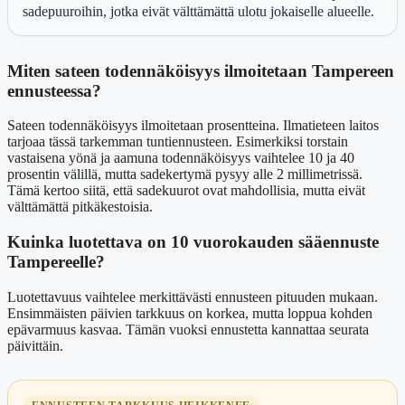
sadepuuroihin, jotka eivät välttämättä ulotu jokaiselle alueelle.
Miten sateen todennäköisyys ilmoitetaan Tampereen
ennusteessa?
Sateen todennäköisyys ilmoitetaan prosentteina. Ilmatieteen laitos
tarjoaa tässä tarkemman tuntiennusteen. Esimerkiksi torstain
vastaisena yönä ja aamuna todennäköisyys vaihtelee 10 ja 40
prosentin välillä, mutta sadekertymä pysyy alle 2 millimetrissä.
Tämä kertoo siitä, että sadekuurot ovat mahdollisia, mutta eivät
välttämättä pitkäkestoisia.
Kuinka luotettava on 10 vuorokauden sääennuste
Tampereelle?
Luotettavuus vaihtelee merkittävästi ennusteen pituuden mukaan.
Ensimmäisten päivien tarkkuus on korkea, mutta loppua kohden
epävarmuus kasvaa. Tämän vuoksi ennustetta kannattaa seurata
päivittäin.