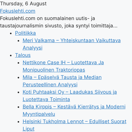
Thursday, 6 August
Fokuslehti.com
Fokuslehti.com on suomalainen uutis- ja
taustajournalismin sivusto, joka syntyi toimittaja...
Politiikka
Meri Valkama – Yhteiskuntaan Vaikuttava
Analyysi
Talous
Nettikone Case IH – Luotettava Ja
Monipuolinen Traktoriopas
Mila – Epäselvä Tausta ja Median
Perusteellinen Analyysi
Koti Puhtaaksi Oy – Laadukas Siivous ja
Luotettava Toiminta
Bella Kirppis – Kestävä Kierrätys ja Moderni
Myyntipalvelu
Helsinki Tukholma Lennot – Edulliset Suorat
Liput