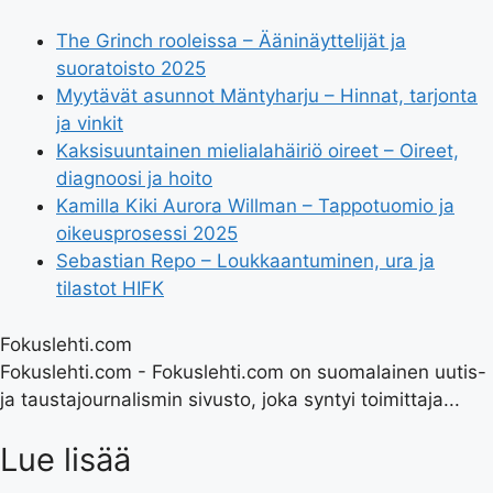
The Grinch rooleissa – Ääninäyttelijät ja
suoratoisto 2025
Myytävät asunnot Mäntyharju – Hinnat, tarjonta
ja vinkit
Kaksisuuntainen mielialahäiriö oireet – Oireet,
diagnoosi ja hoito
Kamilla Kiki Aurora Willman – Tappotuomio ja
oikeusprosessi 2025
Sebastian Repo – Loukkaantuminen, ura ja
tilastot HIFK
Fokuslehti.com
Fokuslehti.com - Fokuslehti.com on suomalainen uutis-
ja taustajournalismin sivusto, joka syntyi toimittaja...
Lue lisää