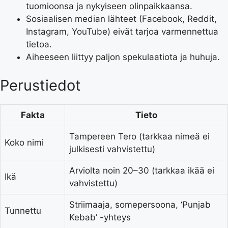
tuomioonsa ja nykyiseen olinpaikkaansa.
Sosiaalisen median lähteet (Facebook, Reddit,
Instagram, YouTube) eivät tarjoa varmennettua
tietoa.
Aiheeseen liittyy paljon spekulaatiota ja huhuja.
Perustiedot
Fakta
Tieto
Tampereen Tero (tarkkaa nimeä ei
Koko nimi
julkisesti vahvistettu)
Arviolta noin 20–30 (tarkkaa ikää ei
Ikä
vahvistettu)
Striimaaja, somepersoona, ‘Punjab
Tunnettu
Kebab’ -yhteys