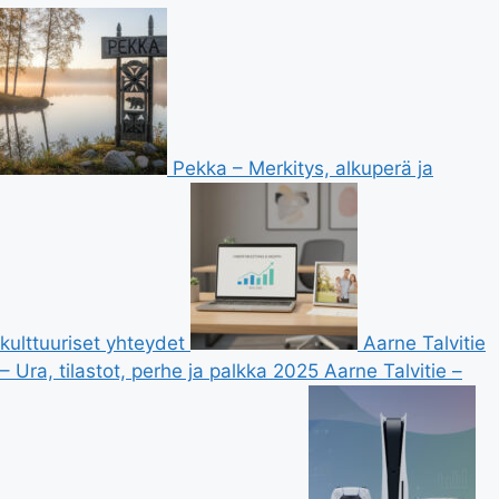
Pekka – Merkitys, alkuperä ja
kulttuuriset yhteydet
Aarne Talvitie
– Ura, tilastot, perhe ja palkka 2025
Aarne Talvitie –