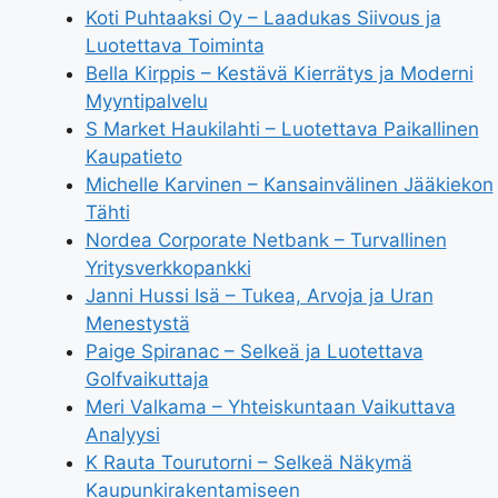
Koti Puhtaaksi Oy – Laadukas Siivous ja
Luotettava Toiminta
Bella Kirppis – Kestävä Kierrätys ja Moderni
Myyntipalvelu
S Market Haukilahti – Luotettava Paikallinen
Kaupatieto
Michelle Karvinen – Kansainvälinen Jääkiekon
Tähti
Nordea Corporate Netbank – Turvallinen
Yritysverkkopankki
Janni Hussi Isä – Tukea, Arvoja ja Uran
Menestystä
Paige Spiranac – Selkeä ja Luotettava
Golfvaikuttaja
Meri Valkama – Yhteiskuntaan Vaikuttava
Analyysi
K Rauta Tourutorni – Selkeä Näkymä
Kaupunkirakentamiseen