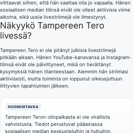
viittaavat siihen, että hän saattaa olla jo vapaalla. Hänen
sosiaalisen median tilinsä eivät ole olleet aktiivisia viime
aikoina, eikä uusia livestriimejä ole ilmestynyt.
Näkyykö Tampereen Tero
livessä?
Tampereen Tero ei ole pitänyt julkisia livestriimejä
pitkään aikaan. Hänen YouTube-kanavansa ja Instagram-
tilinsä eivät ole päivittyneet, mikä on herättänyt
kysymyksiä hänen tilanteestaan. Aiemmin hän striimasi
aktiivisesti, mutta toiminta on loppunut oikeusjuttuun
liittyvien tapahtumien jälkeen.
HUOMIOITAVAA
Tampereen Teron olinpaikasta ei ole virallista
vahvistusta. Tiedot perustuvat pääasiassa
sosiaalisen median keskusteluihin ja huhuihin.