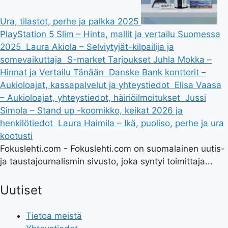
Ura, tilastot, perhe ja palkka 2025
PlayStation 5 Slim – Hinta, mallit ja vertailu Suomessa
2025
Laura Akiola – Selviytyjät-kilpailija ja
somevaikuttaja
S-market Tarjoukset Juhla Mokka –
Hinnat ja Vertailu Tänään
Danske Bank konttorit –
Aukioloajat, kassapalvelut ja yhteystiedot
Elisa Vaasa
– Aukioloajat, yhteystiedot, häiriöilmoitukset
Jussi
Simola – Stand up -koomikko, keikat 2026 ja
henkilötiedot
Laura Haimila – Ikä, puoliso, perhe ja ura
kootusti
Fokuslehti.com - Fokuslehti.com on suomalainen uutis-
ja taustajournalismin sivusto, joka syntyi toimittaja...
Uutiset
Tietoa meistä