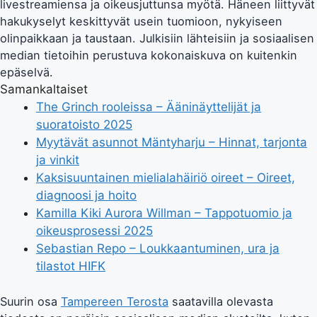
livestreamiensa ja oikeusjuttunsa myötä. Häneen liittyvät
hakukyselyt keskittyvät usein tuomioon, nykyiseen
olinpaikkaan ja taustaan. Julkisiin lähteisiin ja sosiaalisen
median tietoihin perustuva kokonaiskuva on kuitenkin
epäselvä.
Samankaltaiset
The Grinch rooleissa – Ääninäyttelijät ja
suoratoisto 2025
Myytävät asunnot Mäntyharju – Hinnat, tarjonta
ja vinkit
Kaksisuuntainen mielialahäiriö oireet – Oireet,
diagnoosi ja hoito
Kamilla Kiki Aurora Willman – Tappotuomio ja
oikeusprosessi 2025
Sebastian Repo – Loukkaantuminen, ura ja
tilastot HIFK
Suurin osa
Tampereen Terosta
saatavilla olevasta