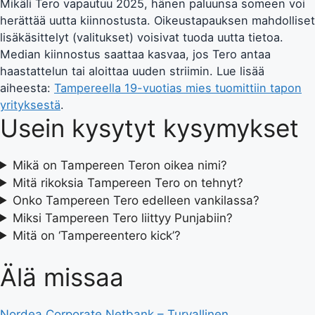
Mikäli Tero vapautuu 2025, hänen paluunsa someen voi
herättää uutta kiinnostusta. Oikeustapauksen mahdolliset
lisäkäsittelyt (valitukset) voisivat tuoda uutta tietoa.
Median kiinnostus saattaa kasvaa, jos Tero antaa
haastattelun tai aloittaa uuden striimin. Lue lisää
aiheesta:
Tampereella 19-vuotias mies tuomittiin tapon
yrityksestä
.
Usein kysytyt kysymykset
Mikä on Tampereen Teron oikea nimi?
Mitä rikoksia Tampereen Tero on tehnyt?
Onko Tampereen Tero edelleen vankilassa?
Miksi Tampereen Tero liittyy Punjabiin?
Mitä on ‘Tampereentero kick’?
Älä missaa
Nordea Corporate Netbank – Turvallinen