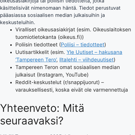
oikeusasiakirjoja tai poliisin tiedotteita, jotka
käsittelisivät nimenomaan häntä. Tiedot perustuvat
pääasiassa sosiaalisen median julkaisuihin ja
keskusteluihin.
Viralliset oikeusasiakirjat (esim. Oikeuslaitoksen
tuomiotietokanta (oikeus.fi))
Poliisin tiedotteet (
Poliisi – tiedotteet
)
Uutisartikkelit (esim.
Yle Uutiset – hakusana
‘Tampereen Tero’
,
Iltalehti – viihdeuutiset
)
Tampereen Teron omat sosiaalisen median
julkaisut (Instagram, YouTube)
Reddit-keskustelut (r/snappijuorut) –
varauksellisesti, koska eivät ole varmennettuja
Yhteenveto: Mitä
seuraavaksi?