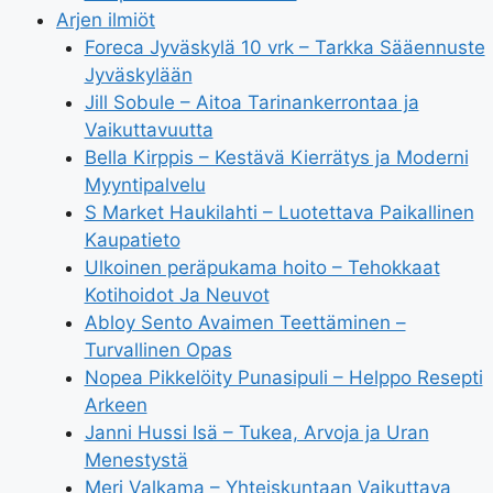
Arjen ilmiöt
Foreca Jyväskylä 10 vrk – Tarkka Sääennuste
Jyväskylään
Jill Sobule – Aitoa Tarinankerrontaa ja
Vaikuttavuutta
Bella Kirppis – Kestävä Kierrätys ja Moderni
Myyntipalvelu
S Market Haukilahti – Luotettava Paikallinen
Kaupatieto
Ulkoinen peräpukama hoito – Tehokkaat
Kotihoidot Ja Neuvot
Abloy Sento Avaimen Teettäminen –
Turvallinen Opas
Nopea Pikkelöity Punasipuli – Helppo Resepti
Arkeen
Janni Hussi Isä – Tukea, Arvoja ja Uran
Menestystä
Meri Valkama – Yhteiskuntaan Vaikuttava