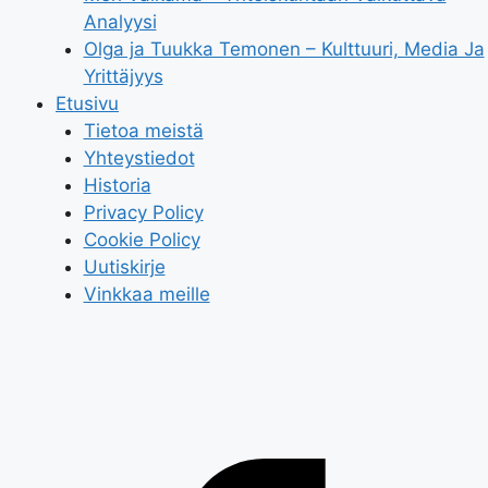
Analyysi
Olga ja Tuukka Temonen – Kulttuuri, Media Ja
Yrittäjyys
Etusivu
Tietoa meistä
Yhteystiedot
Historia
Privacy Policy
Cookie Policy
Uutiskirje
Vinkkaa meille