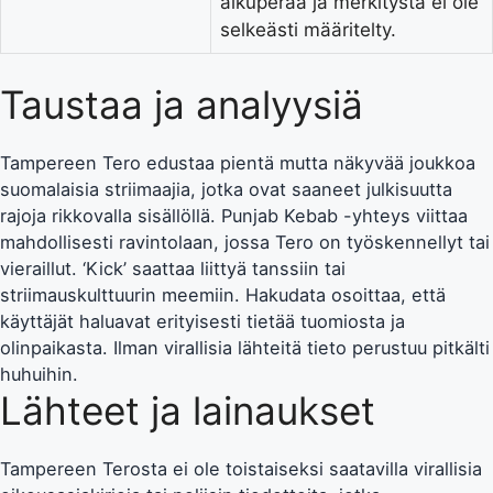
alkuperää ja merkitystä ei ole
selkeästi määritelty.
Taustaa ja analyysiä
Tampereen Tero edustaa pientä mutta näkyvää joukkoa
suomalaisia striimaajia, jotka ovat saaneet julkisuutta
rajoja rikkovalla sisällöllä. Punjab Kebab -yhteys viittaa
mahdollisesti ravintolaan, jossa Tero on työskennellyt tai
vieraillut. ‘Kick’ saattaa liittyä tanssiin tai
striimauskulttuurin meemiin. Hakudata osoittaa, että
käyttäjät haluavat erityisesti tietää tuomiosta ja
olinpaikasta. Ilman virallisia lähteitä tieto perustuu pitkälti
huhuihin.
Lähteet ja lainaukset
Tampereen Terosta ei ole toistaiseksi saatavilla virallisia