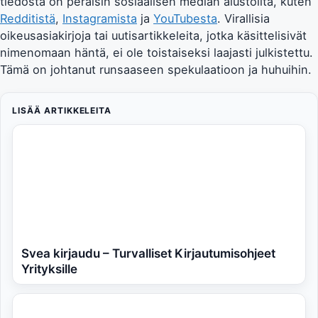
tiedosta on peräisin sosiaalisen median alustoilta, kuten
Redditistä
,
Instagramista
ja
YouTubesta
. Virallisia
oikeusasiakirjoja tai uutisartikkeleita, jotka käsittelisivät
nimenomaan häntä, ei ole toistaiseksi laajasti julkistettu.
Tämä on johtanut runsaaseen spekulaatioon ja huhuihin.
LISÄÄ ARTIKKELEITA
Svea kirjaudu – Turvalliset Kirjautumisohjeet
Yrityksille