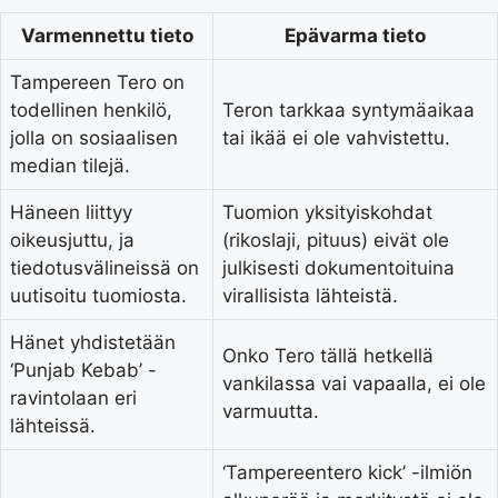
Varmennettu tieto
Epävarma tieto
Tampereen Tero on
todellinen henkilö,
Teron tarkkaa syntymäaikaa
jolla on sosiaalisen
tai ikää ei ole vahvistettu.
median tilejä.
Häneen liittyy
Tuomion yksityiskohdat
oikeusjuttu, ja
(rikoslaji, pituus) eivät ole
tiedotusvälineissä on
julkisesti dokumentoituina
uutisoitu tuomiosta.
virallisista lähteistä.
Hänet yhdistetään
Onko Tero tällä hetkellä
‘Punjab Kebab’ -
vankilassa vai vapaalla, ei ole
ravintolaan eri
varmuutta.
lähteissä.
‘Tampereentero kick’ -ilmiön