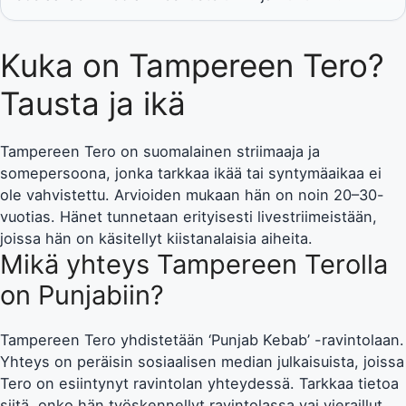
Kuka on Tampereen Tero?
Tausta ja ikä
Tampereen Tero on suomalainen striimaaja ja
somepersoona, jonka tarkkaa ikää tai syntymäaikaa ei
ole vahvistettu. Arvioiden mukaan hän on noin 20–30-
vuotias. Hänet tunnetaan erityisesti livestriimeistään,
joissa hän on käsitellyt kiistanalaisia aiheita.
Mikä yhteys Tampereen Terolla
on Punjabiin?
Tampereen Tero yhdistetään ‘Punjab Kebab’ -ravintolaan.
Yhteys on peräisin sosiaalisen median julkaisuista, joissa
Tero on esiintynyt ravintolan yhteydessä. Tarkkaa tietoa
siitä, onko hän työskennellyt ravintolassa vai vieraillut