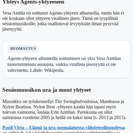
Yhteys Agents-yhtyeeseen
Vesa Anttila on soittanut Agents-yhtyeen albumeilla, mutta hän ei
ole koskaan ollut yhtyeen virallinen jäsen. Tämä on tyypillistä
sessiomuusikoille, jotka osallistuvat levytyksiin ilman pysyvää
jäsenyyttä.
HUOMAUTUS
Agents-yhtyeen albumeilla soittaminen on yksi Vesa Anttilan
tunnetuimmista ansioista, vaikka virallista jäsenyyttä ei ole
vahvistettu. Lähde: Wikipedia.
Sessiomuusikon ura ja muut yhtyeet
Muusikko on työskennellyt The Swinghufvudsissa, Mambassa ja
Nylon Beatissa. Nylon Beat -yhtyeen kautta hän tapasi myös
tulevan vaimonsa, laulaja Erin Anttilan. Pariskunta on ollut
naimisissa vuodesta 2005 ja heillä on kaksi lasta (s. 2013 ja 2015).
Pauli Virta – Elämä ja ura suomalaisessa viihdeteollisuudessa
on artikkeli, joka käsittelee toista suomalaista viihdetaiteilijaa ja