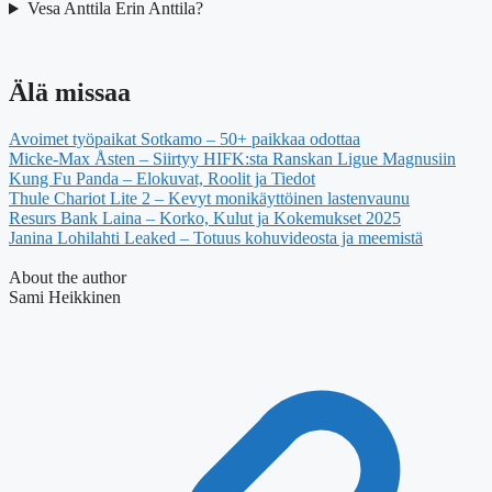
Vesa Anttila Erin Anttila?
Älä missaa
Avoimet työpaikat Sotkamo – 50+ paikkaa odottaa
Micke-Max Åsten – Siirtyy HIFK:sta Ranskan Ligue Magnusiin
Kung Fu Panda – Elokuvat, Roolit ja Tiedot
Thule Chariot Lite 2 – Kevyt monikäyttöinen lastenvaunu
Resurs Bank Laina – Korko, Kulut ja Kokemukset 2025
Janina Lohilahti Leaked – Totuus kohuvideosta ja meemistä
About the author
Sami Heikkinen