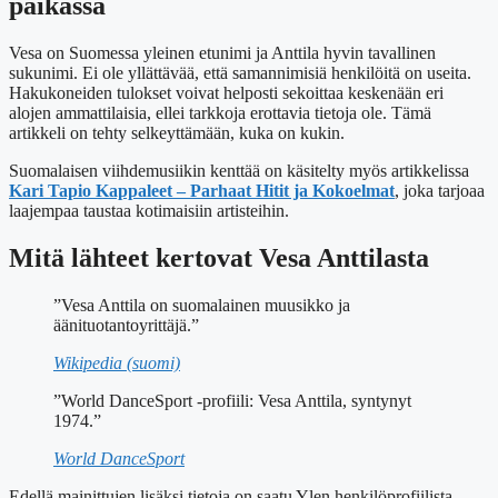
paikassa
Vesa on Suomessa yleinen etunimi ja Anttila hyvin tavallinen
sukunimi. Ei ole yllättävää, että samannimisiä henkilöitä on useita.
Hakukoneiden tulokset voivat helposti sekoittaa keskenään eri
alojen ammattilaisia, ellei tarkkoja erottavia tietoja ole. Tämä
artikkeli on tehty selkeyttämään, kuka on kukin.
Suomalaisen viihdemusiikin kenttää on käsitelty myös artikkelissa
Kari Tapio Kappaleet – Parhaat Hitit ja Kokoelmat
, joka tarjoaa
laajempaa taustaa kotimaisiin artisteihin.
Mitä lähteet kertovat Vesa Anttilasta
”Vesa Anttila on suomalainen muusikko ja
äänituotantoyrittäjä.”
Wikipedia (suomi)
”World DanceSport -profiili: Vesa Anttila, syntynyt
1974.”
World DanceSport
Edellä mainittujen lisäksi tietoja on saatu Ylen henkilöprofiilista,