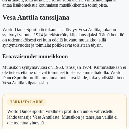
antaa lisäkontekstia kotimaisen musiikkikentän toimijoista.
Vesa Anttila tanssijana
World DanceSportin tietokannasta löytyy Vesa Anttila, joka on
syntynyt vuonna 1974 ja rekisteröity kilpatanssijaksi. Tämä henkilö
on todennäköisesti eri kuin edellä kuvattu muusikko, sillä
syntymävuodet ja toimialat poikkeavat toisistaan täysin.
Eroavaisuudet muusikkoon
Muusikon syntymävuosi on 1963, tanssijan 1974. Kummastakaan ei
ole tietoa, että he olisivat toimineet toistensa ammattialoilla. World
DanceSportin profiili on ainoa luotettava lähde, joka yhdistää nimen
Vesa Anttila kilpatanssiin.
TARKISTA LÄHDE
World DanceSportin virallinen profiili on ainoa vahvistettu
lähde tanssija Vesa Anttilasta. Muusikon ja tanssijan välillä ei
ole todettua yhteyttä.