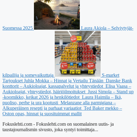
Suomessa 2025
Laura Akiola – Selviytyjät-
kilpailija ja somevaikuttaja
S-market
Tarjoukset Juhla Mokka – Hinnat ja Vertailu Tänään
Danske Bank
konttorit – Aukioloajat, kassapalvelut ja yhteystiedot
Elisa Vaasa –
Aukioloajat, yhteystiedot, häiriöilmoitukset
Jussi Simola – Stand up
-koomikko, keikat 2026 ja henkilötiedot
Laura Haimila – Ikä,
puoliso, perhe ja ura kootusti
Melanzane alla parmigiana –
Alkuperäinen resepti ja parhaat variaatiot
Ted Baker mekko –
Oston opas, hinnat ja suosituimmat mallit
Fokuslehti.com - Fokuslehti.com on suomalainen uutis- ja
taustajournalismin sivusto, joka syntyi toimittaja...