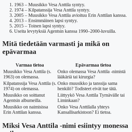
1963
– Muusikko Vesa Anttila syntyy.
1974
– Kilpatanssija Vesa Anttila syntyy.
2005
– Muusikko Vesa Anttila avioituu Erin Anttilan kanssa.
2013
– Ensimmäinen lapsi syntyy.
2015
– Toinen lapsi syntyy.
Useita levytyksiä Agentsin kanssa 1990–2000-luvuilla.
Mitä tiedetään varmasti ja mikä on
epävarmaa
Varmaa tietoa
Epävarmaa tietoa
Muusikko Vesa Anttila (s.
Onko olemassa Vesa Anttila -nimistä
1963) on olemassa.
lääkäriä tai kirurgia?
Kilpatanssija Vesa Anttila (s.
Onko muusikko ja tanssija sama
1974) on olemassa.
henkilö? Todisteet eivät tue tätä.
Muusikko on soittanut
Liittyykö Vesa Anttila Tyrnävälle tai
Agentsin albumeilla.
Liminkaan?
Muusikko on naimisissa
Onko Vesa Anttilalla yhteys
Erin Anttilan kanssa.
Kansallisarkistoon? Ei tietoa.
Miksi Vesa Anttila -nimi esiintyy monessa