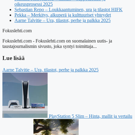
oikeusprosessi 2025
Sebastian Repo – Loukkaantuminen, ura ja tilastot HIFK
Pekka – Merkitys, alkuperä ja kulttuuriset yhteydet
Aarne Talvitie – Ura, tilastot, perhe ja palkka 2025
Fokuslehti.com
Fokuslehti.com - Fokuslehti.com on suomalainen uutis- ja
taustajournalismin sivusto, joka syntyi toimittaja...
Lue lisää
Aarne Talvitie – Ura, tilastot, perhe ja palkka 2025
PlayStation 5 Slim – Hinta, mallit ja vertailu