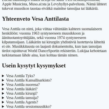
Apple Musicista, Muso.ai:sta ja Levyhyllyt-palvelusta. Nämä lähteet
tukevat muusikon taustaa eivätkä mainitse tanssijaa tai lääkäriä.
Yhteenveto Vesa Anttilasta
Vesa Anttila on nimi, joka viittaa vähintään kahteen suomalaiseen
henkilöön: vuonna 1963 syntyneeseen muusikkoon ja
äänituotantoyrittäjään, sekä vuonna 1974 syntyneeseen
kilpatanssijaan. Lääkäriin tai kirurgiin yhdistäviä luotettavia lähteitä
ei ole. Musiikkitausta on laajasti dokumentoitu, kun taas tanssijan
tiedot rajoittuvat World DanceSportin rekisteriin. Lukijaa kehotetaan
tarkistamaan lähde aina, kun kohtaa tämän nimen.
Usein kysytyt kysymykset
Vesa Anttila Tyks?
Vesa Anttila Kansallisarkisto?
Vesa Anttila nuorena?
Vesa Anttila lääkäri?
Vesa Anttila kirurgi?
Vesa Anttila tanssija?
Vesa Anttila Agents?
Vesa Anttila sessiomuusikko?