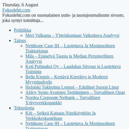
Thursday, 6 August
Fokuslehti.com
Fokuslehti.com on suomalainen uutis- ja taustajournalismin sivusto,
joka syntyi toimittaja...
Politiikka
Meri Valkama – Yhteiskuntaan Vaikuttava Analyysi
Talous
Nettikone Case IH – Luotettava Ja Monipuolinen
Traktoriopas
Mila – Epäselvä Tausta ja Median Perusteellinen
Analyysi
Koti Puhtaaksi Oy – Laadukas Siivous ja Luotettava
Toiminta
Bella Kirppis – Kestävä Kierrätys ja Moderni
Myyntipalvelu
Helsinki Tukholma Lennot – Edulliset Suorat Liput
Abloy Sento Avaimen Teettäminen – Turvallinen Opas
Nordea Corporate Netbank – Turvallinen
Yritysverkkopankki
Teknologia
Kiti – Selkeä Katsaus Nimikäyttöön Ja
Verkkokeskusteluun
Nettikone Case IH – Luotettava Ja Monipuolinen
Traktoriopas