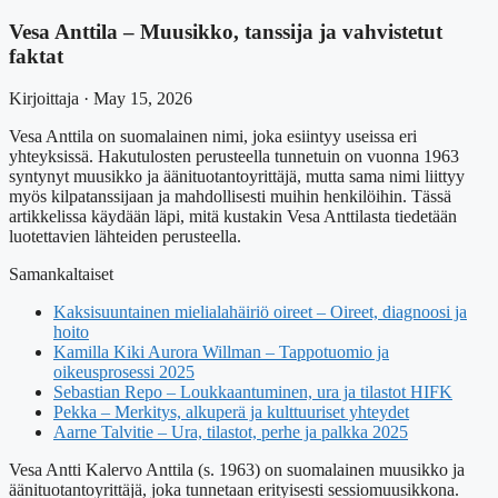
Vesa Anttila – Muusikko, tanssija ja vahvistetut
faktat
Kirjoittaja · May 15, 2026
Vesa Anttila on suomalainen nimi, joka esiintyy useissa eri
yhteyksissä. Hakutulosten perusteella tunnetuin on vuonna 1963
syntynyt muusikko ja äänituotantoyrittäjä, mutta sama nimi liittyy
myös kilpatanssijaan ja mahdollisesti muihin henkilöihin. Tässä
artikkelissa käydään läpi, mitä kustakin Vesa Anttilasta tiedetään
luotettavien lähteiden perusteella.
Samankaltaiset
Kaksisuuntainen mielialahäiriö oireet – Oireet, diagnoosi ja
hoito
Kamilla Kiki Aurora Willman – Tappotuomio ja
oikeusprosessi 2025
Sebastian Repo – Loukkaantuminen, ura ja tilastot HIFK
Pekka – Merkitys, alkuperä ja kulttuuriset yhteydet
Aarne Talvitie – Ura, tilastot, perhe ja palkka 2025
Vesa Antti Kalervo Anttila (s. 1963) on suomalainen muusikko ja
äänituotantoyrittäjä, joka tunnetaan erityisesti sessiomuusikkona.