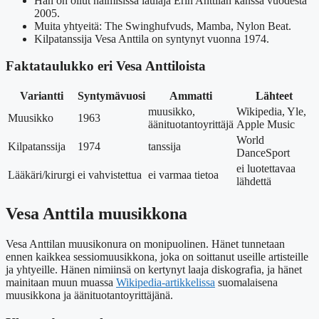
Hän on ollut naimisissa laulaja Erin Anttilan kanssa vuodesta
2005.
Muita yhtyeitä: The Swinghufvuds, Mamba, Nylon Beat.
Kilpatanssija Vesa Anttila on syntynyt vuonna 1974.
Faktataulukko eri Vesa Anttiloista
Variantti
Syntymävuosi
Ammatti
Lähteet
muusikko,
Wikipedia, Yle,
Muusikko
1963
äänituotantoyrittäjä
Apple Music
World
Kilpatanssija
1974
tanssija
DanceSport
ei luotettavaa
Lääkäri/kirurgi
ei vahvistettua
ei varmaa tietoa
lähdettä
Vesa Anttila muusikkona
Vesa Anttilan muusikonura on monipuolinen. Hänet tunnetaan
ennen kaikkea sessiomuusikkona, joka on soittanut useille artisteille
ja yhtyeille. Hänen nimiinsä on kertynyt laaja diskografia, ja hänet
mainitaan muun muassa
Wikipedia-artikkelissa
suomalaisena
muusikkona ja äänituotantoyrittäjänä.