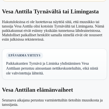
Vesa Anttila Tyrnävältä tai Limingasta
Hakutuloksissa ei ole luotettavaa näyttöä siitä, että muusikko tai
tanssija Vesa Anttila olisi kotoisin Tyrnävältä tai Limingasta. Nämä
paikkakunnat eivät esiinny yksikään tunnetussa lähdeaineistossa.
Mahdolliset paikalliset henkilöt samalla nimellä eivät ole nousseet
esiin julkisissa rekistereissä.
EPÄVARMA YHTEYS
Paikkakuntien Tyrnävä ja Liminka yhdistäminen Vesa
Anttilaan perustuu ainoastaan nettikeskusteluihin, eikä niistä
ole vahvistettuja lähteitä.
Vesa Anttilan elämänvaiheet
Seuraava aikajana perustuu varmistettuihin tietoihin muusikosta ja
tanssijasta.