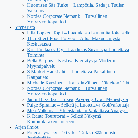
Huomisen Sää Turku – Lämpötila, Sade ja Tuulen
Vaikutus
Nordea Corporate Netbank – Turvallinen
Yritysverkkopankki
Ympäristö
Ulla Popken Topit – Laadukasta Istuvuutta Jokaiselle
Thai Street Food Porvoo – Aitoa Makuelämystä
Keskustassa
Koti Puhtaaksi Oy – Laadukas Siivous ja Luotettava
Toiminta
Bella Kirppis – Kestävä Kierrätys ja Moderni
Myyntipalvelu
S Market Haukilahti – Luotettava Paikallinen
Kaupatieto
Michelle Karvinen – Kansainvälinen Jääkiekon Tähti
Nordea Corporate Netbank – Turvallinen
Yritysverkkopankki
Janni Hussi Isä – Tukea, Arvoja ja Uran Menestystä
Paige Spiranac – Selkeä ja Luotettava Golfvaikuttaja
Meri Valkama – Yhteiskuntaan Vaikuttava Analyysi
K Rauta Tourutorni – Selkeä Näkymä
Kaupunkirakentamiseen
Arjen ilmiöt
Foreca Jyväskylä 10 vrk – Tarkka Sääennuste