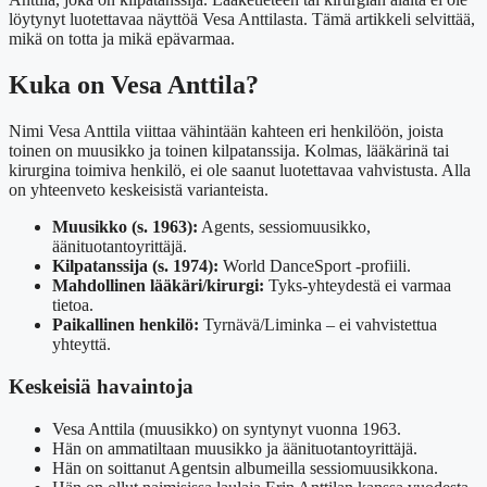
löytynyt luotettavaa näyttöä Vesa Anttilasta. Tämä artikkeli selvittää,
mikä on totta ja mikä epävarmaa.
Kuka on Vesa Anttila?
Nimi Vesa Anttila viittaa vähintään kahteen eri henkilöön, joista
toinen on muusikko ja toinen kilpatanssija. Kolmas, lääkärinä tai
kirurgina toimiva henkilö, ei ole saanut luotettavaa vahvistusta. Alla
on yhteenveto keskeisistä varianteista.
Muusikko (s. 1963):
Agents, sessiomuusikko,
äänituotantoyrittäjä.
Kilpatanssija (s. 1974):
World DanceSport -profiili.
Mahdollinen lääkäri/kirurgi:
Tyks-yhteydestä ei varmaa
tietoa.
Paikallinen henkilö:
Tyrnävä/Liminka – ei vahvistettua
yhteyttä.
Keskeisiä havaintoja
Vesa Anttila (muusikko) on syntynyt vuonna 1963.
Hän on ammatiltaan muusikko ja äänituotantoyrittäjä.
Hän on soittanut Agentsin albumeilla sessiomuusikkona.