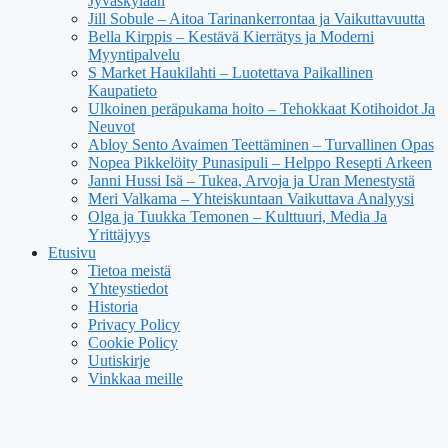
Jyväskylään
Jill Sobule – Aitoa Tarinankerrontaa ja Vaikuttavuutta
Bella Kirppis – Kestävä Kierrätys ja Moderni
Myyntipalvelu
S Market Haukilahti – Luotettava Paikallinen
Kaupatieto
Ulkoinen peräpukama hoito – Tehokkaat Kotihoidot Ja
Neuvot
Abloy Sento Avaimen Teettäminen – Turvallinen Opas
Nopea Pikkelöity Punasipuli – Helppo Resepti Arkeen
Janni Hussi Isä – Tukea, Arvoja ja Uran Menestystä
Meri Valkama – Yhteiskuntaan Vaikuttava Analyysi
Olga ja Tuukka Temonen – Kulttuuri, Media Ja
Yrittäjyys
Etusivu
Tietoa meistä
Yhteystiedot
Historia
Privacy Policy
Cookie Policy
Uutiskirje
Vinkkaa meille