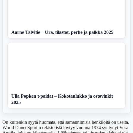
Aarne Talvitie – Ura, tilastot, perhe ja palkka 2025
Ulla Popken t-paidat – Kokotaulukko ja ostovinkit
2025
On kuitenkin syytä huomata, että samannimisiä henkilöitä on useita.
World DanceSportin rekisteristä löytyy vuonna 1974 syntynyt Vesa
Anttila, joka on kilpatanssija. Lääketieteen tai kirurgian alalta ei ole