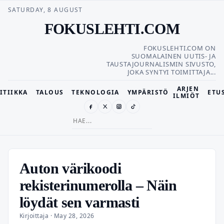
SATURDAY, 8 AUGUST
FOKUSLEHTI.COM
FOKUSLEHTI.COM ON
SUOMALAINEN UUTIS- JA
TAUSTAJOURNALISMIN SIVUSTO,
JOKA SYNTYI TOIMITTAJA...
ARJEN
ITIIKKA
TALOUS
TEKNOLOGIA
YMPÄRISTÖ
ETU
ILMIÖT
Search
for:
Auton värikoodi
rekisterinumerolla – Näin
löydät sen varmasti
Kirjoittaja · May 28, 2026