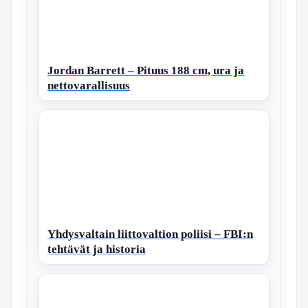
Jordan Barrett – Pituus 188 cm, ura ja
nettovarallisuus
Yhdysvaltain liittovaltion poliisi – FBI:n
tehtävät ja historia