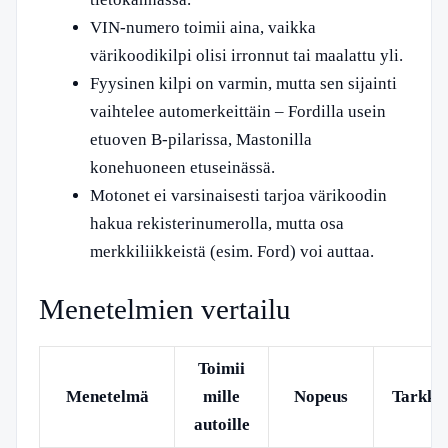
VIN-numero toimii aina, vaikka
värikoodikilpi olisi irronnut tai maalattu yli.
Fyysinen kilpi on varmin, mutta sen sijainti
vaihtelee automerkeittäin – Fordilla usein
etuoven B-pilarissa, Mastonilla
konehuoneen etuseinässä.
Motonet ei varsinaisesti tarjoa värikoodin
hakua rekisterinumerolla, mutta osa
merkkiliikkeistä (esim. Ford) voi auttaa.
Menetelmien vertailu
Toimii
Menetelmä
mille
Nopeus
Tarkku
autoille