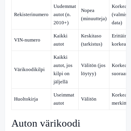
Uudemmat
Korkea
Nopea
Rekisterinumero
autot (n.
(valmista
(minuutteja)
2010+)
data)
Kaikki
Keskitaso
Erittäin
VIN-numero
autot
(tarkistus)
korkea
Kaikki
autot, jos
Välitön (jos
Korkea (
Värikoodikilpi
kilpi on
löytyy)
suoraan)
jäljellä
Useimmat
Korkea (
Huoltokirja
Välitön
autot
merkitty)
Auton värikoodi