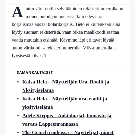
A
uton värikoodin selvittäminen rekisterinumerolla on
monen autoilijan mielessä, kun edessä on
korjausmaalaus tai kolarikorjaus. Tieto ei kuitenkaan aina
löydy suoraan rekisteristä, vaan oikea maalikoodi saattaa
vaatia muutakin etsintää. Käymme läpi eri tavat löytää
auton värikoodi – rekisterinumerolla, VIN-numerolla ja
fyysisestä kilvestä.
SAMANKALTAISET
Kaisa Hela – Näyttelijän Ura, Roolit ja
Yksityiselämä
Kaisa Hela – Näyttelijän ura, roolit ja
yksityiselämä
Adele Kirppis – Aukioloajat, hinnasto ja
varaus Lappeenrannassa
The Grinch rooleissa – Näyttelijät, nimet