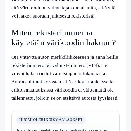
että värikoodi on valmistajan omaisuutta, eikä sitä
voi hakea suoraan julkisesta rekisteristä.
Miten rekisterinumeroa
käytetään värikoodin hakuun?
Ota yhteyttä auton merkkiliikkeeseen ja anna heille
rekisterinumero tai valmistenumero (VIN). He
voivat hakea tiedot valmistajan tietokannasta.
Automaalit.net korostaa, että erikoistilauksissa tai
erikoismaalauksissa värikoodia ei välttämättä ole
tallennettu, jolloin se on etsittävä autosta fyysisesti.
HUOMIOI ERIKOISMAALAUKSET
Jos auto on maalattu erikoistilauksesta tai siinä on