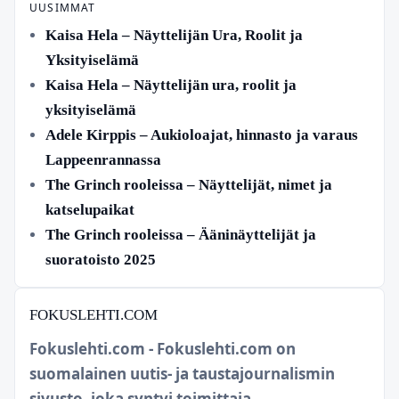
UUSIMMAT
Kaisa Hela – Näyttelijän Ura, Roolit ja
Yksityiselämä
Kaisa Hela – Näyttelijän ura, roolit ja
yksityiselämä
Adele Kirppis – Aukioloajat, hinnasto ja varaus
Lappeenrannassa
The Grinch rooleissa – Näyttelijät, nimet ja
katselupaikat
The Grinch rooleissa – Ääninäyttelijät ja
suoratoisto 2025
FOKUSLEHTI.COM
Fokuslehti.com - Fokuslehti.com on
suomalainen uutis- ja taustajournalismin
sivusto, joka syntyi toimittaja...