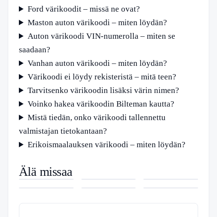
Ford värikoodit – missä ne ovat?
Maston auton värikoodi – miten löydän?
Auton värikoodi VIN-numerolla – miten se
saadaan?
Vanhan auton värikoodi – miten löydän?
Värikoodi ei löydy rekisteristä – mitä teen?
Tarvitsenko värikoodin lisäksi värin nimen?
Voinko hakea värikoodin Bilteman kautta?
Mistä tiedän, onko värikoodi tallennettu
valmistajan tietokantaan?
Erikoismaalauksen värikoodi – miten löydän?
Sää Mikkeli
Tampere sää
Kaisa Hela –
Älä missaa
10 – Tarkka
10 vrk –
Näyttelijän
Inkeri
Volvo Cars
Elisa
ennuste,
Foreca ja
Ura, Roolit ja
Hyvönen –
osake –
Vikakartta –
sadetutka ja
Ilmatieteen
Yksityiselämä
Näyttelijä,
Aliarvostettu
Tarkista
lämpötilat
laitos
Teatteri ja
tilaisuus vai
häiriöt ja
vertailussa
Saavutukset
ansa
ilmoita viasta
helposti