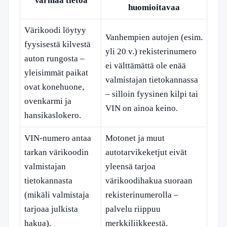
Varmaa tietoa
huomioitavaa
Värikoodi löytyy
Vanhempien autojen (esim.
fyysisestä kilvestä
yli 20 v.) rekisterinumero
auton rungosta –
ei välttämättä ole enää
yleisimmät paikat
valmistajan tietokannassa
ovat konehuone,
– silloin fyysinen kilpi tai
ovenkarmi ja
VIN on ainoa keino.
hansikaslokero.
VIN-numero antaa
Motonet ja muut
tarkan värikoodin
autotarvikeketjut eivät
valmistajan
yleensä tarjoa
tietokannasta
värikoodihakua suoraan
(mikäli valmistaja
rekisterinumerolla –
tarjoaa julkista
palvelu riippuu
hakua).
merkkiliikkeestä.