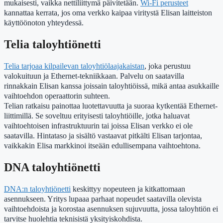
mukaisesti, vaikka nettiliittymä päivitetään.
Wi-Fi perusteet
kannattaa kerrata, jos oma verkko kaipaa viritystä Elisan laitteiston
käyttöönoton yhteydessä.
Telia taloyhtiönetti
Telia tarjoaa kilpailevan taloyhtiölaajakaistan
, joka perustuu
valokuituun ja Ethernet-tekniikkaan. Palvelu on saatavilla
rinnakkain Elisan kanssa joissain taloyhtiöissä, mikä antaa asukkaille
vaihtoehdon operaattorin suhteen.
Telian ratkaisu painottaa luotettavuutta ja suoraa kytkentää Ethernet-
liittimillä. Se soveltuu erityisesti taloyhtiöille, jotka haluavat
vaihtoehtoisen infrastruktuurin tai joissa Elisan verkko ei ole
saatavilla. Hintataso ja sisältö vastaavat pitkälti Elisan tarjontaa,
vaikkakin Elisa markkinoi itseään edullisempana vaihtoehtona.
DNA taloyhtiönetti
DNA:n taloyhtiönetti
keskittyy nopeuteen ja kitkattomaan
asennukseen. Yritys lupaaa parhaat nopeudet saatavilla olevista
vaihtoehdoista ja korostaa asennuksen sujuvuutta, jossa taloyhtiön ei
tarvitse huolehtia teknisistä yksityiskohdista.