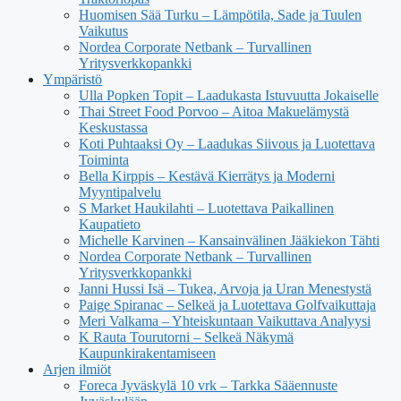
Huomisen Sää Turku – Lämpötila, Sade ja Tuulen
Vaikutus
Nordea Corporate Netbank – Turvallinen
Yritysverkkopankki
Ympäristö
Ulla Popken Topit – Laadukasta Istuvuutta Jokaiselle
Thai Street Food Porvoo – Aitoa Makuelämystä
Keskustassa
Koti Puhtaaksi Oy – Laadukas Siivous ja Luotettava
Toiminta
Bella Kirppis – Kestävä Kierrätys ja Moderni
Myyntipalvelu
S Market Haukilahti – Luotettava Paikallinen
Kaupatieto
Michelle Karvinen – Kansainvälinen Jääkiekon Tähti
Nordea Corporate Netbank – Turvallinen
Yritysverkkopankki
Janni Hussi Isä – Tukea, Arvoja ja Uran Menestystä
Paige Spiranac – Selkeä ja Luotettava Golfvaikuttaja
Meri Valkama – Yhteiskuntaan Vaikuttava Analyysi
K Rauta Tourutorni – Selkeä Näkymä
Kaupunkirakentamiseen
Arjen ilmiöt
Foreca Jyväskylä 10 vrk – Tarkka Sääennuste