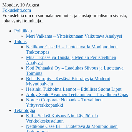
Monday, 10 August
Fokuslehti.com
Fokuslehti.com on suomalainen uutis- ja taustajournalismin sivusto,
joka syntyi toimittaja...
Politiikka
Meri Valkama – Yhteiskuntaan Vaikuttava Analyysi
Talous
Nettikone Case IH – Luotettava Ja Monipuolinen
Traktoriopas
Mila – Epäselvä Tausta ja Median Perusteellinen
Analyysi
Koti Puhtaaksi Oy – Laadukas Siivous ja Luotettava
Toiminta
Bella Kirppis – Kestävä Kierrätys ja Moderni
Myyntipalvelu
Helsinki Tukholma Lennot – Edulliset Suorat Liput
Abloy Sento Avaimen Teettäminen – Turvallinen Opas
Nordea Corporate Netbank – Turvallinen
Yritysverkkopankki
Teknologia
Kiti – Selkeä Katsaus Nimikäyttöön Ja
Verkkokeskusteluun
Nettikone Case IH – Luotettava Ja Monipuolinen
Traktoriopas