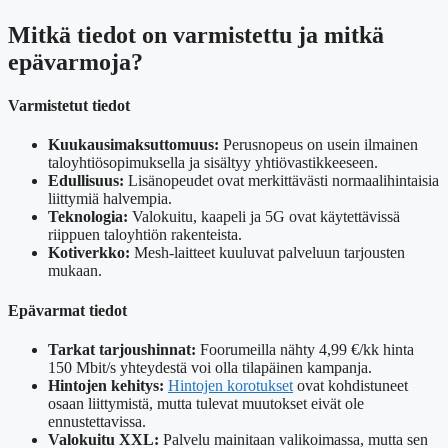
Mitkä tiedot on varmistettu ja mitkä
epävarmoja?
Varmistetut tiedot
Kuukausimaksuttomuus:
Perusnopeus on usein ilmainen
taloyhtiösopimuksella ja sisältyy yhtiövastikkeeseen.
Edullisuus:
Lisänopeudet ovat merkittävästi normaalihintaisia
liittymiä halvempia.
Teknologia:
Valokuitu, kaapeli ja 5G ovat käytettävissä
riippuen taloyhtiön rakenteista.
Kotiverkko:
Mesh-laitteet kuuluvat palveluun tarjousten
mukaan.
Epävarmat tiedot
Tarkat tarjoushinnat:
Foorumeilla nähty 4,99 €/kk hinta
150 Mbit/s yhteydestä voi olla tilapäinen kampanja.
Hintojen kehitys:
Hintojen korotukset
ovat kohdistuneet
osaan liittymistä, mutta tulevat muutokset eivät ole
ennustettavissa.
Valokuitu XXL:
Palvelu mainitaan valikoimassa, mutta sen