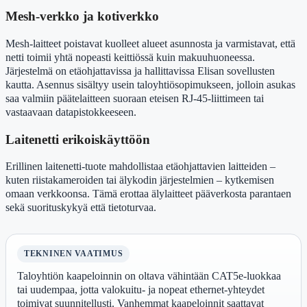
Mesh-verkko ja kotiverkko
Mesh-laitteet poistavat kuolleet alueet asunnosta ja varmistavat, että
netti toimii yhtä nopeasti keittiössä kuin makuuhuoneessa.
Järjestelmä on etäohjattavissa ja hallittavissa Elisan sovellusten
kautta. Asennus sisältyy usein taloyhtiösopimukseen, jolloin asukas
saa valmiin päätelaitteen suoraan eteisen RJ-45-liittimeen tai
vastaavaan datapistokkeeseen.
Laitenetti erikoiskäyttöön
Erillinen laitenetti-tuote mahdollistaa etäohjattavien laitteiden –
kuten riistakameroiden tai älykodin järjestelmien – kytkemisen
omaan verkkoonsa. Tämä erottaa älylaitteet pääverkosta parantaen
sekä suorituskykyä että tietoturvaa.
TEKNINEN VAATIMUS
Taloyhtiön kaapeloinnin on oltava vähintään CAT5e-luokkaa
tai uudempaa, jotta valokuitu- ja nopeat ethernet-yhteydet
toimivat suunnitellusti. Vanhemmat kaapeloinnit saattavat