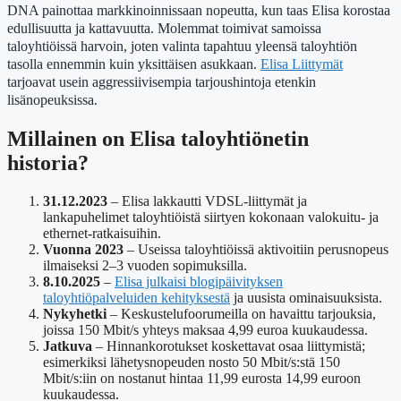
DNA painottaa markkinoinnissaan nopeutta, kun taas Elisa korostaa
edullisuutta ja kattavuutta. Molemmat toimivat samoissa
taloyhtiöissä harvoin, joten valinta tapahtuu yleensä taloyhtiön
tasolla ennemmin kuin yksittäisen asukkaan.
Elisa Liittymät
tarjoavat usein aggressiivisempia tarjoushintoja etenkin
lisänopeuksissa.
Millainen on Elisa taloyhtiönetin
historia?
31.12.2023
– Elisa lakkautti VDSL-liittymät ja
lankapuhelimet taloyhtiöistä siirtyen kokonaan valokuitu- ja
ethernet-ratkaisuihin.
Vuonna 2023
– Useissa taloyhtiöissä aktivoitiin perusnopeus
ilmaiseksi 2–3 vuoden sopimuksilla.
8.10.2025
–
Elisa julkaisi blogipäivityksen
taloyhtiöpalveluiden kehityksestä
ja uusista ominaisuuksista.
Nykyhetki
– Keskustelufoorumeilla on havaittu tarjouksia,
joissa 150 Mbit/s yhteys maksaa 4,99 euroa kuukaudessa.
Jatkuva
– Hinnankorotukset koskettavat osaa liittymistä;
esimerkiksi lähetysnopeuden nosto 50 Mbit/s:stä 150
Mbit/s:iin on nostanut hintaa 11,99 eurosta 14,99 euroon
kuukaudessa.