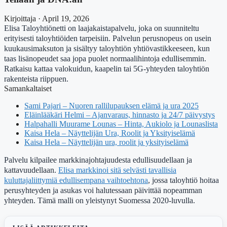
Kirjoittaja · April 19, 2026
Elisa Taloyhtiönetti on laajakaistapalvelu, joka on suunniteltu
erityisesti taloyhtiöiden tarpeisiin. Palvelun perusnopeus on usein
kuukausimaksuton ja sisältyy taloyhtiön yhtiövastikkeeseen, kun
taas lisänopeudet saa jopa puolet normaalihintoja edullisemmin.
Ratkaisu kattaa valokuidun, kaapelin tai 5G-yhteyden taloyhtiön
rakenteista riippuen.
Samankaltaiset
Sami Pajari – Nuoren rallilupauksen elämä ja ura 2025
Eläinlääkäri Helmi – Ajanvaraus, hinnasto ja 24/7 päivystys
Halpahalli Muurame Lounas – Hinta, Aukiolo ja Lounaslista
Kaisa Hela – Näyttelijän Ura, Roolit ja Yksityiselämä
Kaisa Hela – Näyttelijän ura, roolit ja yksityiselämä
Palvelu kilpailee markkinajohtajuudesta edullisuudellaan ja
kattavuudellaan.
Elisa markkinoi sitä selvästi tavallisia
kuluttajaliittymiä edullisempana vaihtoehtona
, jossa taloyhtiö hoitaa
perusyhteyden ja asukas voi halutessaan päivittää nopeamman
yhteyden. Tämä malli on yleistynyt Suomessa 2020-luvulla.