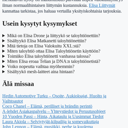
ilman normaalihintaisen liittymän kustannuksia.
Elisa Liittymät
kannattaa tarkistaa, jos haluaa vertailla yksityiskohtaisia tarjouksia.
Usein kysytyt kysymykset
Mikä on Elisa Drone ja liittyykö se taloyhtiönettiin?
Sisältyykö Elisa Matkanetti taloyhtiönettiin?
Mitä tietoja on Elisa Valokuitu XXL:stä?
Miten taloyhtiö ottaa Elisa Taloyhtiönetin käyttöön?
Toimiiko Elisa taloyhtiönetti vanhassa talossa?
Miten Elisa eroaa Telian ja DNA:n taloyhtiönetistä?
Voiko nopeutta vaihtaa myöhemmin?
Sisältyykö mesh-laitteet aina hintaan?
Älä missaa
Hedin Automotive Turku – Osoite, Aukioloajat, Huolto ja
Vaihtoautot
Coco Chanel – Elämä, perilliset ja brändin perintö
A-lehdet Asiakaspalvelu – Yhteystiedot ja Peruutusohjeet
10 Vuoden Passi – Hinta, Aikataulu ja Uusimmat Tiedot
Laura Akiola – Selviytyjät-kilpailija ja somevaikuttaja
John Lennon – Elämä, musiikki, perhe ja kuolema