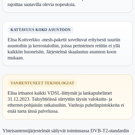
rajoittaa saatavilla olevia nopeuksia.
KATTAVUUS KOKO ASUNTOON
Elisa Kotiverkko -mesh-paketit soveltuvat erityisesti suuriin
asuntoihin ja kerrostaloihin, joissa perinteinen reititin ei yllä
kaikkiin huoneisiin. Järjestelmä skaalautuu asunnon koon
mukaan.
VANHENTUNEET TEKNOLOGIAT
Elisa irtisanoi kaikki VDSL-liittymät ja lankapuhelimet
31.12.2023. Taloyhtiöissä siirryttiin täysin valokuitu- ja
ethernet-pohjaisiin ratkaisuihin. Vanhoja puhelinpistokkeita ei
enää tueta tässä palvelussa.
Yhteisantennijärjestelmät säilyvät toiminnassa DVB-T2-standardin