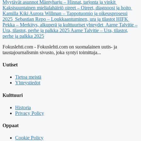
Myytävät asunnot Mäntyharju – Hinnat, tarjonta ja vinkit
Kaksisuuntainen mielialahäiriö oireet – Oireet, diagnoosi ja hoito
Kamilla Kiki Aurora Willman – Tappotuomio ja oikeusprosessi
2025
Sebastian Repo – Loukkaantuminen, ura ja tilastot HIFK
Pekka – Merkitys, alkuperä ja kulttuuriset yhteydet
Aarne Talvitie –
Ura, tilastot, perhe ja palkka 2025
Aarne Talvitie – Ura, tilastot,
perhe ja palkka 2025
Fokuslehti.com - Fokuslehti.com on suomalainen uutis- ja
taustajournalismin sivusto, joka syntyi toimittaja...
Uutiset
Tietoa meistä
Yhteystiedot
Kulttuuri
Historia
Privacy Policy
Oppaat
Cookie Policy