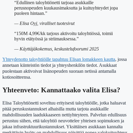
“Edullinen taloyhtiönetti tarjoaa asukkaille
perusnopeuden kuukausimaksutta ja kuituyhteydet jopa
puoleen hintaan.”
— Elisa Oyj, viralliset tuotesivut
“150M 4,99€/kk tarjous aktivoitu taloyhtiössä, toimii
hyvin etätyössä ja striimauksessa.”
— Käyttäjäkokemus, keskustelufoorumi 2025
Yhteydenotto taloyhtiöille tapahtuu Elisan lomakkeen kautta
, jossa
annetaan kiinteistön tiedot ja yhteyshenkilön tiedot. Asukkaat
puolestaan aktivoivat lisänopeuden suoraan netissä antamalla
kotiosoitteensa.
Yhteenveto: Kannattaako valita Elisa?
Elisa Taloyhtiönetti soveltuu erityisesti taloyhtiöille, jotka haluavat
pitää peruskustannukset alhaisilla mutta tarjota asukkaille
mahdollisuuden laadukkaaseen nettiyhteyteen. Palvelun edullisuus
perustuu siihen, että taloyhtiö neuvottelee yhteisen sopimuksen ja
jakaa infrastruktuurikustannukset. Yksittäisen asukkaan kannalta
merkittävin hyöty on mahdollisuus päivittää nopea valokuituyhteys