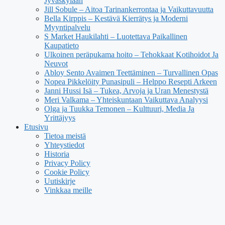
Jyväskylään
Jill Sobule – Aitoa Tarinankerrontaa ja Vaikuttavuutta
Bella Kirppis – Kestävä Kierrätys ja Moderni
Myyntipalvelu
S Market Haukilahti – Luotettava Paikallinen
Kaupatieto
Ulkoinen peräpukama hoito – Tehokkaat Kotihoidot Ja
Neuvot
Abloy Sento Avaimen Teettäminen – Turvallinen Opas
Nopea Pikkelöity Punasipuli – Helppo Resepti Arkeen
Janni Hussi Isä – Tukea, Arvoja ja Uran Menestystä
Meri Valkama – Yhteiskuntaan Vaikuttava Analyysi
Olga ja Tuukka Temonen – Kulttuuri, Media Ja
Yrittäjyys
Etusivu
Tietoa meistä
Yhteystiedot
Historia
Privacy Policy
Cookie Policy
Uutiskirje
Vinkkaa meille