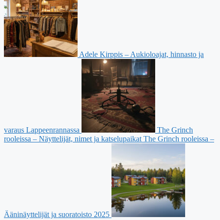
Adele Kirppis – Aukioloajat, hinnasto ja
varaus Lappeenrannassa
The Grinch
rooleissa – Näyttelijät, nimet ja katselupaikat
The Grinch rooleissa –
Ääninäyttelijät ja suoratoisto 2025