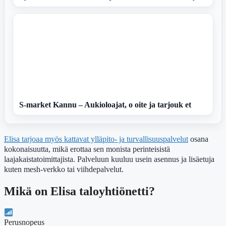
S-market Kannu – Aukioloajat, o oite ja tarjouk et
Elisa tarjoaa myös kattavat ylläpito- ja turvallisuuspalvelut
osana
kokonaisuutta, mikä erottaa sen monista perinteisistä
laajakaistatoimittajista. Palveluun kuuluu usein asennus ja lisäetuja
kuten mesh-verkko tai viihdepalvelut.
Mikä on Elisa taloyhtiönetti?
Perusnopeus