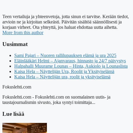
Teen vertailuja ja yhteenvetoja, jotta sinun ei tarvitse. Kerään tiedot,
arvioin ne ja kirjoitan selkeästi. Päivitän sisältöä säännöllisesti ja
korjaan virheet. Ota yhteyttä, jos haluat ehdottaa uutta aihetta.
More from this author
Uusimmat
Sami Pajari – Nuoren rallilupauksen elämä ja ura 2025
Eläinlääkäri Helmi – Ajanvaraus, hinnasto ja 24/7 päivystys
Halpahalli Muurame Lounas – Hinta, Aukiolo ja Lounaslista
Kaisa Hela – Näyttelijän Ura, Roolit ja Yksityiselämä
Kaisa Hela – Näyttelijän ura, roolit ja yksityiselämä
Fokuslehti.com
Fokuslehti.com - Fokuslehti.com on suomalainen uutis- ja
taustajournalismin sivusto, joka syntyi toimittaja...
Lue lisää