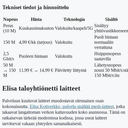
Tekniset tiedot ja hinnoittelu
Nopeus
Hinta
Teknologia
Sisältö
Perus
Sisältyy
Kuukausimaksuton
Valokuitu/kaapeli/5G
(10 M)
yhtiövastikkeesee
Puoli hintaan
150 M
4,99 €/kk (tarjous)
Valokuitu
normaaliin
verrattuna
2,5
Huippunopeus
Puoleen hintaan
Valokuitu
Gbit/s
saatavilla
50 M
Lähetysnopeus
→ 150
11,99 € → 14,99 €
Päivitetty liittymä
nousi 50 Mbit/s:st
M
150 Mbit/s:iin
Elisa taloyhtiönetti laitteet
Palveluun kuuluvat laitteet muodostavat olennaisen osan
kokonaisuutta.
Elisa Kotiverkko -palvelu sisältää mesh-laitteet
, jotka
takaavat langattoman verkon kattavuuden koko asunnossa. Tämä on
ratkaisevan tärkeää modernissa kodissa, jossa useat laitteet
tarvitsevat vakaan yhteyden samanaikaisesti.