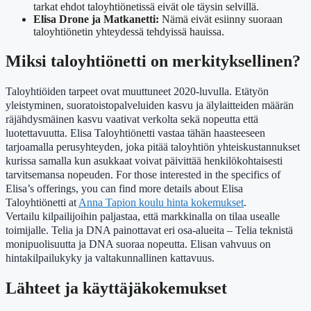
tarkat ehdot taloyhtiönetissä eivät ole täysin selvillä.
Elisa Drone ja Matkanetti:
Nämä eivät esiinny suoraan
taloyhtiönetin yhteydessä tehdyissä hauissa.
Miksi taloyhtiönetti on merkityksellinen?
Taloyhtiöiden tarpeet ovat muuttuneet 2020-luvulla. Etätyön
yleistyminen, suoratoistopalveluiden kasvu ja älylaitteiden määrän
räjähdysmäinen kasvu vaativat verkolta sekä nopeutta että
luotettavuutta. Elisa Taloyhtiönetti vastaa tähän haasteeseen
tarjoamalla perusyhteyden, joka pitää taloyhtiön yhteiskustannukset
kurissa samalla kun asukkaat voivat päivittää henkilökohtaisesti
tarvitsemansa nopeuden. For those interested in the specifics of
Elisa’s offerings, you can find more details about Elisa
Taloyhtiönetti at
Anna Tapion koulu hinta kokemukset
.
Vertailu kilpailijoihin paljastaa, että markkinalla on tilaa usealle
toimijalle. Telia ja DNA painottavat eri osa-alueita – Telia teknistä
monipuolisuutta ja DNA suoraa nopeutta. Elisan vahvuus on
hintakilpailukyky ja valtakunnallinen kattavuus.
Lähteet ja käyttäjäkokemukset