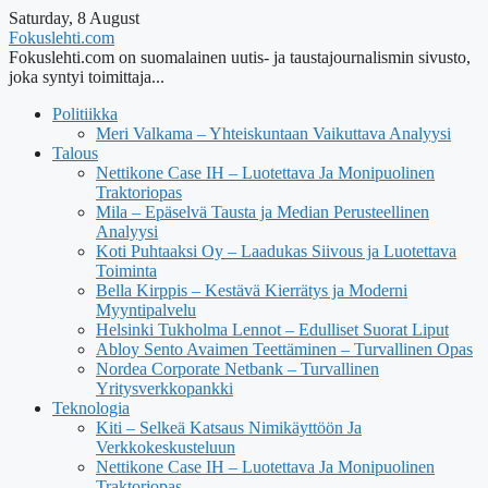
Saturday, 8 August
Fokuslehti.com
Fokuslehti.com on suomalainen uutis- ja taustajournalismin sivusto,
joka syntyi toimittaja...
Politiikka
Meri Valkama – Yhteiskuntaan Vaikuttava Analyysi
Talous
Nettikone Case IH – Luotettava Ja Monipuolinen
Traktoriopas
Mila – Epäselvä Tausta ja Median Perusteellinen
Analyysi
Koti Puhtaaksi Oy – Laadukas Siivous ja Luotettava
Toiminta
Bella Kirppis – Kestävä Kierrätys ja Moderni
Myyntipalvelu
Helsinki Tukholma Lennot – Edulliset Suorat Liput
Abloy Sento Avaimen Teettäminen – Turvallinen Opas
Nordea Corporate Netbank – Turvallinen
Yritysverkkopankki
Teknologia
Kiti – Selkeä Katsaus Nimikäyttöön Ja
Verkkokeskusteluun
Nettikone Case IH – Luotettava Ja Monipuolinen
Traktoriopas