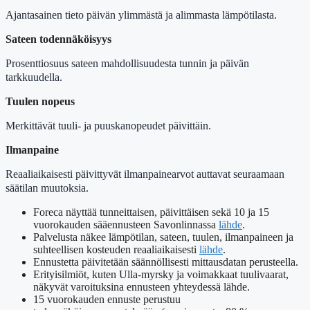
Ajantasainen tieto päivän ylimmästä ja alimmasta lämpötilasta.
Sateen todennäköisyys
Prosenttiosuus sateen mahdollisuudesta tunnin ja päivän
tarkkuudella.
Tuulen nopeus
Merkittävät tuuli- ja puuskanopeudet päivittäin.
Ilmanpaine
Reaaliaikaisesti päivittyvät ilmanpainearvot auttavat seuraamaan
säätilan muutoksia.
Foreca näyttää tunneittaisen, päivittäisen sekä 10 ja 15
vuorokauden sääennusteen Savonlinnassa
lähde
.
Palvelusta näkee lämpötilan, sateen, tuulen, ilmanpaineen ja
suhteellisen kosteuden reaaliaikaisesti
lähde
.
Ennustetta päivitetään säännöllisesti mittausdatan perusteella.
Erityisilmiöt, kuten Ulla-myrsky ja voimakkaat tuulivaarat,
näkyvät varoituksina ennusteen yhteydessä lähde.
15 vuorokauden ennuste perustuu