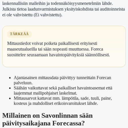
laskennallisiin malleihin ja todennäköisyysmenetelmiin lähde.
Julkista tietoa laadunvarmistuksen yksityiskohdista tai auditoinneista
ei ole vahvistettu (Ei vahvistettu).
TÄRKEÄÄ
Mittaustiedot voivat poiketa paikallisesti erityisesti
maaseutualueilla tai sään nopeasti muuttuessa. Foreca
suosittelee seuraamaan havaintopäivityksiä säännöllisesti.
Ajantasainen mittausdata päivittyy tunneittain Forecan
palveluun.
Säähän vaikuttavat sekä paikalliset havaintoasemat että
laajemmat mallipohjaiset laskelmat.
Mittausarvot kattavat mm. lämpötila, sade, tuuli, paine,
kosteus ja mahdolliset erikoisvaroitukset lähde.
Millainen on Savonlinnan sään
päivitysaikajana Forecassa?