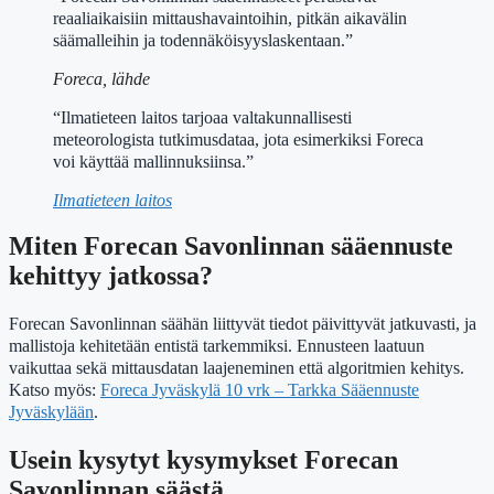
reaaliaikaisiin mittaushavaintoihin, pitkän aikavälin
säämalleihin ja todennäköisyyslaskentaan.”
Foreca, lähde
“Ilmatieteen laitos tarjoaa valtakunnallisesti
meteorologista tutkimusdataa, jota esimerkiksi Foreca
voi käyttää mallinnuksiinsa.”
Ilmatieteen laitos
Miten Forecan Savonlinnan sääennuste
kehittyy jatkossa?
Forecan Savonlinnan säähän liittyvät tiedot päivittyvät jatkuvasti, ja
mallistoja kehitetään entistä tarkemmiksi. Ennusteen laatuun
vaikuttaa sekä mittausdatan laajeneminen että algoritmien kehitys.
Katso myös:
Foreca Jyväskylä 10 vrk – Tarkka Sääennuste
Jyväskylään
.
Usein kysytyt kysymykset Forecan
Savonlinnan säästä