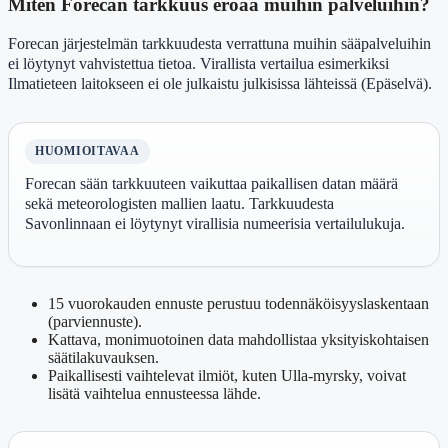
Miten Forecan tarkkuus eroaa muihin palveluihin?
Forecan järjestelmän tarkkuudesta verrattuna muihin sääpalveluihin
ei löytynyt vahvistettua tietoa. Virallista vertailua esimerkiksi
Ilmatieteen laitokseen ei ole julkaistu julkisissa lähteissä (Epäselvä).
HUOMIOITAVAA
Forecan sään tarkkuuteen vaikuttaa paikallisen datan määrä
sekä meteorologisten mallien laatu. Tarkkuudesta
Savonlinnaan ei löytynyt virallisia numeerisia vertailulukuja.
15 vuorokauden ennuste perustuu todennäköisyyslaskentaan
(parviennuste).
Kattava, monimuotoinen data mahdollistaa yksityiskohtaisen
säätilakuvauksen.
Paikallisesti vaihtelevat ilmiöt, kuten Ulla-myrsky, voivat
lisätä vaihtelua ennusteessa lähde.