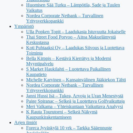
Huomisen Sää Turku – Lämpötila, Sade ja Tuulen
Vaikutus
Nordea Corporate Netbank – Turvallinen
Yritysverkkopankki
Ympäristö
Ulla Popken Topit – Laadukasta Istuvuutta Jokaiselle
Thai Street Food Porvoo – Aitoa Makuelämystä
Keskustassa
Koti Puhtaaksi Oy – Laadukas Siivous ja Luotettava
Toiminta
Bella Kirppis – Kestävä Kierrätys ja Moderni
Myyntipalvelu
S Market Haukilahti – Luotettava Paikallinen
Kaupatieto
Michelle Karvinen – Kansainvälinen Jääkiekon Tähti
Nordea Corporate Netbank – Turvallinen
Yritysverkkopankki
Janni Hussi Isä – Tukea, Arvoja ja Uran Menestystä
Paige Spiranac – Selkeä ja Luotettava Golfvaikuttaja
Meri Valkama – Yhteiskuntaan Vaikuttava Analyysi
K Rauta Tourutorni – Selkeä Näkymä
Kaupunkirakentamiseen
Arjen ilmiöt
Foreca Jyväskylä 10 vrk – Tarkka Sääennuste