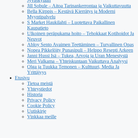
Jyväskylään
Jill Sobule – Aitoa Tarinankerrontaa ja Vaikuttavuutta
Bella Kirppis – Kestävä Kierrätys ja Moderni
Myyntipalvelu
S Market Haukilahti – Luotettava Paikallinen
Kaupatieto
Ulkoinen peräpukama hoito – Tehokkaat Kotihoidot Ja
Neuvot
Abloy Sento Avaimen Teettäminen – Turvallinen Opas
Nopea Pikkelöity Punasipuli – Helppo Resepti Arkeen
Janni Hussi Isä – Tukea, Arvoja ja Uran Menestystä
Meri Valkama – Yhteiskuntaan Vaikuttava Analyysi
Olga ja Tuukka Temonen – Kulttuuri, Media Ja
Yrittäjyys
Etusivu
Tietoa meistä
Yhteystiedot
Historia
Privacy Policy
Cookie Policy
Uutiskirje
Vinkkaa meille