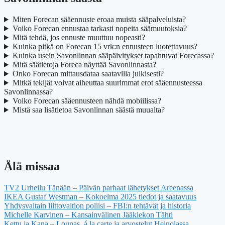
Miten Forecan sääennuste eroaa muista sääpalveluista?
Voiko Forecan ennustaa tarkasti nopeita säämuutoksia?
Mitä tehdä, jos ennuste muuttuu nopeasti?
Kuinka pitkä on Forecan 15 vrk:n ennusteen luotettavuus?
Kuinka usein Savonlinnan sääpäivitykset tapahtuvat Forecassa?
Mitä säätietoja Foreca näyttää Savonlinnasta?
Onko Forecan mittausdataa saatavilla julkisesti?
Mitkä tekijät voivat aiheuttaa suurimmat erot sääennusteessa
Savonlinnassa?
Voiko Forecan sääennusteen nähdä mobiilissa?
Mistä saa lisätietoa Savonlinnan säästä muualta?
Älä missaa
TV2 Urheilu Tänään – Päivän parhaat lähetykset Areenassa
IKEA Gustaf Westman – Kokoelma 2025 tiedot ja saatavuus
Yhdysvaltain liittovaltion poliisi – FBI:n tehtävät ja historia
Michelle Karvinen – Kansainvälinen Jääkiekon Tähti
Kettu ja Kana – Lounas, á la carte ja arvostelut Heinolassa