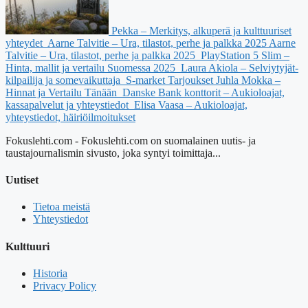
Pekka – Merkitys, alkuperä ja kulttuuriset
yhteydet
Aarne Talvitie – Ura, tilastot, perhe ja palkka 2025
Aarne
Talvitie – Ura, tilastot, perhe ja palkka 2025
PlayStation 5 Slim –
Hinta, mallit ja vertailu Suomessa 2025
Laura Akiola – Selviytyjät-
kilpailija ja somevaikuttaja
S-market Tarjoukset Juhla Mokka –
Hinnat ja Vertailu Tänään
Danske Bank konttorit – Aukioloajat,
kassapalvelut ja yhteystiedot
Elisa Vaasa – Aukioloajat,
yhteystiedot, häiriöilmoitukset
Fokuslehti.com - Fokuslehti.com on suomalainen uutis- ja
taustajournalismin sivusto, joka syntyi toimittaja...
Uutiset
Tietoa meistä
Yhteystiedot
Kulttuuri
Historia
Privacy Policy