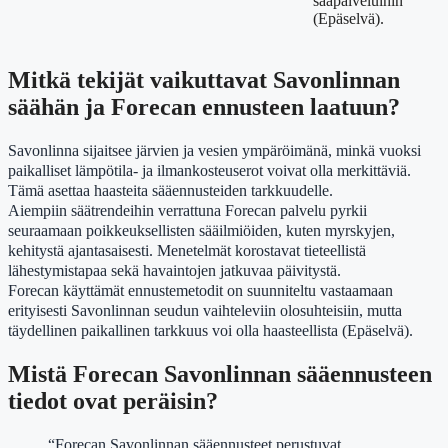
sääpalveluihin
(Epäselvä).
Mitkä tekijät vaikuttavat Savonlinnan
säähän ja Forecan ennusteen laatuun?
Savonlinna sijaitsee järvien ja vesien ympäröimänä, minkä vuoksi
paikalliset lämpötila- ja ilmankosteuserot voivat olla merkittäviä.
Tämä asettaa haasteita sääennusteiden tarkkuudelle.
Aiempiin säätrendeihin verrattuna Forecan palvelu pyrkii
seuraamaan poikkeuksellisten sääilmiöiden, kuten myrskyjen,
kehitystä ajantasaisesti. Menetelmät korostavat tieteellistä
lähestymistapaa sekä havaintojen jatkuvaa päivitystä.
Forecan käyttämät ennustemetodit on suunniteltu vastaamaan
erityisesti Savonlinnan seudun vaihteleviin olosuhteisiin, mutta
täydellinen paikallinen tarkkuus voi olla haasteellista (Epäselvä).
Mistä Forecan Savonlinnan sääennusteen
tiedot ovat peräisin?
“Forecan Savonlinnan sääennusteet perustuvat