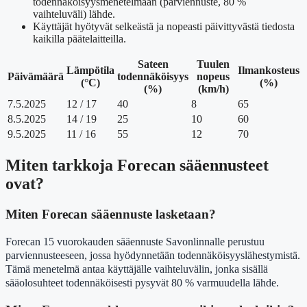
todennäköisyysmenetelmään (parviennuste, 80 %
vaihteluväli) lähde.
Käyttäjät hyötyvät selkeästä ja nopeasti päivittyvästä tiedosta
kaikilla päätelaitteilla.
Sateen
Tuulen
Lämpötila
Ilmankosteus
Päivämäärä
todennäköisyys
nopeus
(°C)
(%)
(%)
(km/h)
7.5.2025
12 / 17
40
8
65
8.5.2025
14 / 19
25
10
60
9.5.2025
11 / 16
55
12
70
Miten tarkkoja Forecan sääennusteet
ovat?
Miten Forecan sääennuste lasketaan?
Forecan 15 vuorokauden sääennuste Savonlinnalle perustuu
parviennusteeseen, jossa hyödynnetään todennäköisyyslähestymistä.
Tämä menetelmä antaa käyttäjälle vaihteluvälin, jonka sisällä
sääolosuhteet todennäköisesti pysyvät 80 % varmuudella lähde.