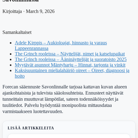
Kirjoittaja · March 9, 2026
Samankaltaiset
Adele Kirppis – Aukioloajat, hinnasto ja varaus
Lappeenrannassa
The Grinch rooleissa – Näyttelijät, nimet ja katselupaikat
The Grinch rooleissa – Ääninäyttelijät ja suoratoisto 2025
Myytävät asunnot Mäntyharju – Hinnat, tarjonta ja vinkit
Kaksisuuntainen mielialahäiriö oireet – Oireet, diagnoosi ja
hoito
Forecan sääennuste Savonlinnalle tarjoaa kattavan kuvan alueen
ajankohtaisista ja tulevista sääolosuhteista. Ennusteet näyttävät
tunneittain muuttuvat lämpötilat, sateen todennäköisyydet ja
tuulitiedot. Palvelu hyödyntää monipuolista mittausdataa
varmistaakseen luotettavuuden.
LISÄÄ ARTIKKELEITA