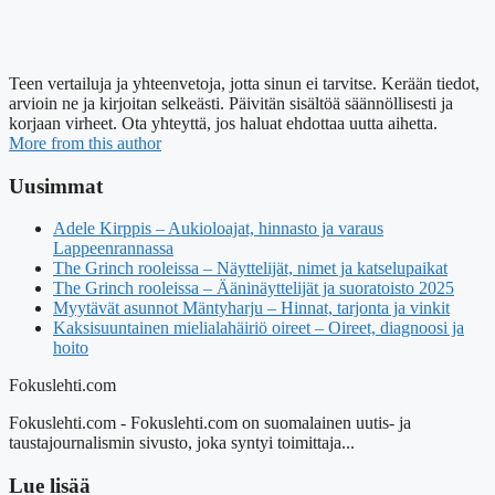
Teen vertailuja ja yhteenvetoja, jotta sinun ei tarvitse. Kerään tiedot,
arvioin ne ja kirjoitan selkeästi. Päivitän sisältöä säännöllisesti ja
korjaan virheet. Ota yhteyttä, jos haluat ehdottaa uutta aihetta.
More from this author
Uusimmat
Adele Kirppis – Aukioloajat, hinnasto ja varaus
Lappeenrannassa
The Grinch rooleissa – Näyttelijät, nimet ja katselupaikat
The Grinch rooleissa – Ääninäyttelijät ja suoratoisto 2025
Myytävät asunnot Mäntyharju – Hinnat, tarjonta ja vinkit
Kaksisuuntainen mielialahäiriö oireet – Oireet, diagnoosi ja
hoito
Fokuslehti.com
Fokuslehti.com - Fokuslehti.com on suomalainen uutis- ja
taustajournalismin sivusto, joka syntyi toimittaja...
Lue lisää