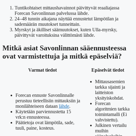
Tuntikohtaiset mittaushavainnot päivittyvät reaaliajassa
Forecan Savonlinnan palvelussa lähde.
24–48 tunnin aikajana näyttää ennustetut lämpötilan ja
sademäärän muutokset tunneittain.
Myrskyt ja äkilliset säämuutokset, kuten Ulla-myrsky,
päivittyvät varoituksina välittömästi lähde.
Mitkä asiat Savonlinnan sääennusteessa
ovat varmistettuja ja mitkä epäselviä?
Varmat tiedot
Epäselvät tiedot
Mittausasemien
tarkka sijainti ja
laitteiston
Forecan ennuste Savonlinnalle
yksityiskohdat.
perustuu tieteellisiin mittauksiin ja
Forecan
monilähteiseen dataan
lähde
.
algoritmien tarkka
Käytetään parviennustetta 15
toimintamalli (Ei
vrk:n ennusteessa.
vahvistettu).
Päätietoja ovat lämpötila, sade,
Julkinen vertailu
tuuli, paine, kosteus.
muihin