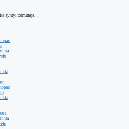
a syntyi toimittaja...
riopas
i
minta
velu
ankki
uun
riopas
tus
ankki
assa
minta
velu