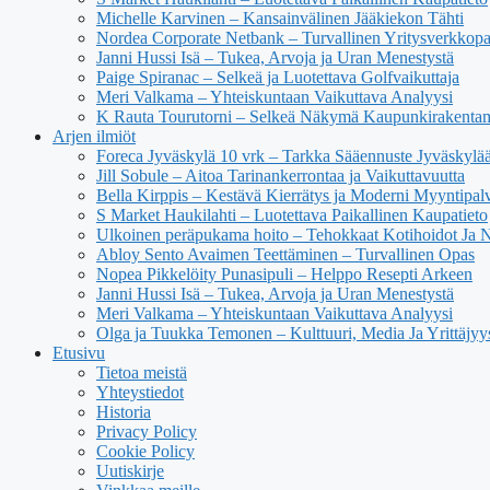
Michelle Karvinen – Kansainvälinen Jääkiekon Tähti
Nordea Corporate Netbank – Turvallinen Yritysverkkop
Janni Hussi Isä – Tukea, Arvoja ja Uran Menestystä
Paige Spiranac – Selkeä ja Luotettava Golfvaikuttaja
Meri Valkama – Yhteiskuntaan Vaikuttava Analyysi
K Rauta Tourutorni – Selkeä Näkymä Kaupunkirakenta
Arjen ilmiöt
Foreca Jyväskylä 10 vrk – Tarkka Sääennuste Jyväskylä
Jill Sobule – Aitoa Tarinankerrontaa ja Vaikuttavuutta
Bella Kirppis – Kestävä Kierrätys ja Moderni Myyntipal
S Market Haukilahti – Luotettava Paikallinen Kaupatieto
Ulkoinen peräpukama hoito – Tehokkaat Kotihoidot Ja 
Abloy Sento Avaimen Teettäminen – Turvallinen Opas
Nopea Pikkelöity Punasipuli – Helppo Resepti Arkeen
Janni Hussi Isä – Tukea, Arvoja ja Uran Menestystä
Meri Valkama – Yhteiskuntaan Vaikuttava Analyysi
Olga ja Tuukka Temonen – Kulttuuri, Media Ja Yrittäjyy
Etusivu
Tietoa meistä
Yhteystiedot
Historia
Privacy Policy
Cookie Policy
Uutiskirje