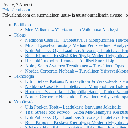
Friday, 7 August
Fokuslehti.com
Fokuslehti.com on suomalainen uutis- ja taustajournalismin sivusto, jok
Politiikka
Meri Valkama – Yhteiskuntaan Vaikuttava Analyysi
Talous
Nettikone Case IH – Luotettava Ja Monipuolinen Trakto
Mila – Epäselvä Tausta ja Median Perusteellinen Analyys
Koti Puhtaaksi Oy – Laadukas Siivous ja Luotettava Toi
Bella Kirppis – Kestävä Kierrätys ja Moderni Myyntipal
Helsinki Tukholma Lennot – Edulliset Suorat Liput
Abloy Sento Avaimen Teettäminen – Turvallinen Opas
Nordea Corporate Netbank – Turvallinen Yritysverkkop
Teknologia
Kiti – Selkeä Katsaus Nimikäyttöön Ja Verkkokeskustel
Nettikone Case IH – Luotettava Ja Monipuolinen Trakto
Huomisen Sää Turku – Lämpötila, Sade ja Tuulen Vaiku
Nordea Corporate Netbank – Turvallinen Yritysverkkop
Ympäristö
Ulla Popken Topit – Laadukasta Istuvuutta Jokaiselle
Thai Street Food Porvoo – Aitoa Makuelämystä Keskust
Koti Puhtaaksi Oy – Laadukas Siivous ja Luotettava Toi
Bella Kirppis – Kestävä Kierrätys ja Moderni Myyntipal
S Market Haukilahti – Luotettava Paikallinen Kaupatieto