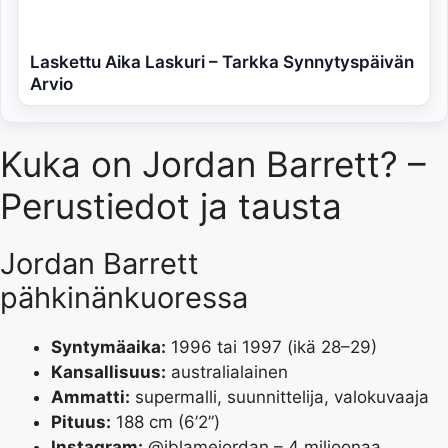
Laskettu Aika Laskuri – Tarkka Synnytyspäivän
Arvio
Kuka on Jordan Barrett? –
Perustiedot ja tausta
Jordan Barrett
pähkinänkuoressa
Syntymäaika:
1996 tai 1997 (ikä 28–29)
Kansallisuus:
australialainen
Ammatti:
supermalli, suunnittelija, valokuvaaja
Pituus:
188 cm (6’2”)
Instagram:
@iblamejordan – 4 miljoonaa