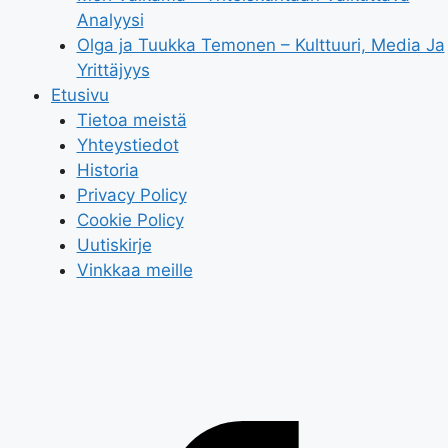
Analyysi
Olga ja Tuukka Temonen – Kulttuuri, Media Ja
Yrittäjyys
Etusivu
Tietoa meistä
Yhteystiedot
Historia
Privacy Policy
Cookie Policy
Uutiskirje
Vinkkaa meille