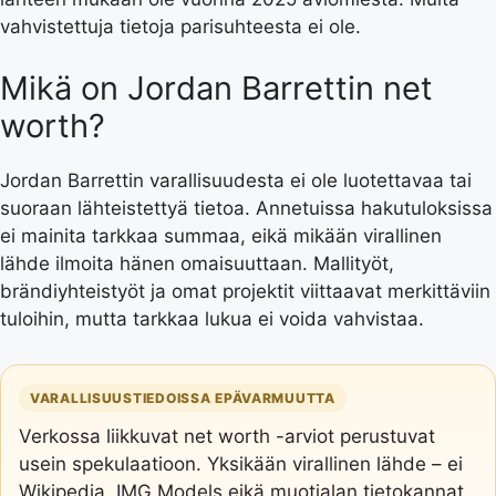
vahvistettuja tietoja parisuhteesta ei ole.
Mikä on Jordan Barrettin net
worth?
Jordan Barrettin varallisuudesta ei ole luotettavaa tai
suoraan lähteistettyä tietoa. Annetuissa hakutuloksissa
ei mainita tarkkaa summaa, eikä mikään virallinen
lähde ilmoita hänen omaisuuttaan. Mallityöt,
brändiyhteistyöt ja omat projektit viittaavat merkittäviin
tuloihin, mutta tarkkaa lukua ei voida vahvistaa.
VARALLISUUSTIEDOISSA EPÄVARMUUTTA
Verkossa liikkuvat net worth -arviot perustuvat
usein spekulaatioon. Yksikään virallinen lähde – ei
Wikipedia, IMG Models eikä muotialan tietokannat