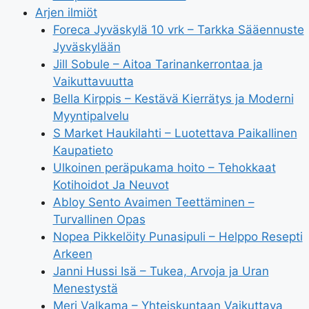
Arjen ilmiöt
Foreca Jyväskylä 10 vrk – Tarkka Sääennuste
Jyväskylään
Jill Sobule – Aitoa Tarinankerrontaa ja
Vaikuttavuutta
Bella Kirppis – Kestävä Kierrätys ja Moderni
Myyntipalvelu
S Market Haukilahti – Luotettava Paikallinen
Kaupatieto
Ulkoinen peräpukama hoito – Tehokkaat
Kotihoidot Ja Neuvot
Abloy Sento Avaimen Teettäminen –
Turvallinen Opas
Nopea Pikkelöity Punasipuli – Helppo Resepti
Arkeen
Janni Hussi Isä – Tukea, Arvoja ja Uran
Menestystä
Meri Valkama – Yhteiskuntaan Vaikuttava