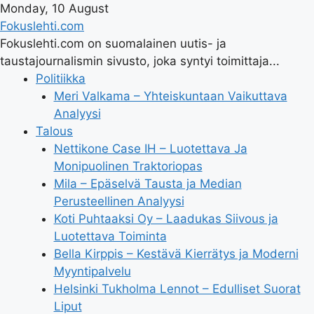
Monday, 10 August
Fokuslehti.com
Fokuslehti.com on suomalainen uutis- ja
taustajournalismin sivusto, joka syntyi toimittaja...
Politiikka
Meri Valkama – Yhteiskuntaan Vaikuttava
Analyysi
Talous
Nettikone Case IH – Luotettava Ja
Monipuolinen Traktoriopas
Mila – Epäselvä Tausta ja Median
Perusteellinen Analyysi
Koti Puhtaaksi Oy – Laadukas Siivous ja
Luotettava Toiminta
Bella Kirppis – Kestävä Kierrätys ja Moderni
Myyntipalvelu
Helsinki Tukholma Lennot – Edulliset Suorat
Liput