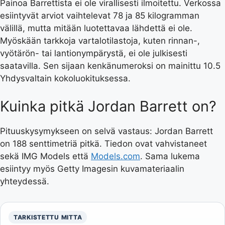
Painoa Barrettista ei ole virallisesti ilmoitettu. Verkossa
esiintyvät arviot vaihtelevat 78 ja 85 kilogramman
välillä, mutta mitään luotettavaa lähdettä ei ole.
Myöskään tarkkoja vartalotilastoja, kuten rinnan-,
vyötärön- tai lantionympärystä, ei ole julkisesti
saatavilla. Sen sijaan kenkänumeroksi on mainittu 10.5
Yhdysvaltain kokoluokituksessa.
Kuinka pitkä Jordan Barrett on?
Pituuskysymykseen on selvä vastaus: Jordan Barrett
on 188 senttimetriä pitkä. Tiedon ovat vahvistaneet
sekä IMG Models että
Models.com
. Sama lukema
esiintyy myös Getty Imagesin kuvamateriaalin
yhteydessä.
TARKISTETTU MITTA