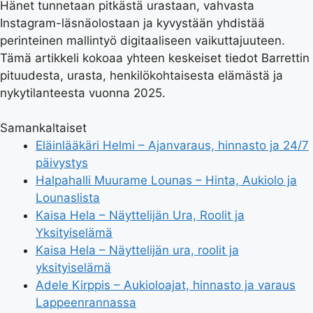
Hänet tunnetaan pitkästä urastaan, vahvasta
Instagram-läsnäolostaan ja kyvystään yhdistää
perinteinen mallintyö digitaaliseen vaikuttajuuteen.
Tämä artikkeli kokoaa yhteen keskeiset tiedot Barrettin
pituudesta, urasta, henkilökohtaisesta elämästä ja
nykytilanteesta vuonna 2025.
Samankaltaiset
Eläinlääkäri Helmi – Ajanvaraus, hinnasto ja 24/7
päivystys
Halpahalli Muurame Lounas – Hinta, Aukiolo ja
Lounaslista
Kaisa Hela – Näyttelijän Ura, Roolit ja
Yksityiselämä
Kaisa Hela – Näyttelijän ura, roolit ja
yksityiselämä
Adele Kirppis – Aukioloajat, hinnasto ja varaus
Lappeenrannassa