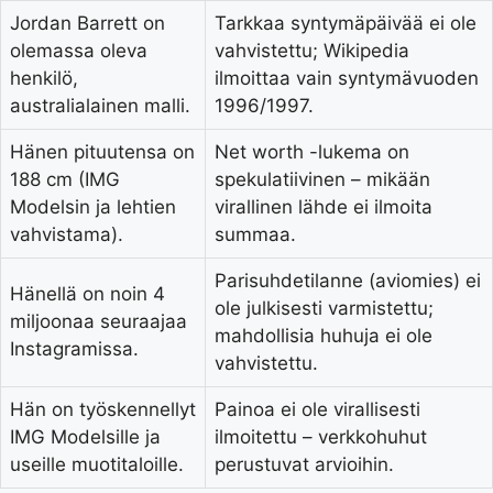
Jordan Barrett on
Tarkkaa syntymäpäivää ei ole
olemassa oleva
vahvistettu; Wikipedia
henkilö,
ilmoittaa vain syntymävuoden
australialainen malli.
1996/1997.
Hänen pituutensa on
Net worth -lukema on
188 cm (IMG
spekulatiivinen – mikään
Modelsin ja lehtien
virallinen lähde ei ilmoita
vahvistama).
summaa.
Parisuhdetilanne (aviomies) ei
Hänellä on noin 4
ole julkisesti varmistettu;
miljoonaa seuraajaa
mahdollisia huhuja ei ole
Instagramissa.
vahvistettu.
Hän on työskennellyt
Painoa ei ole virallisesti
IMG Modelsille ja
ilmoitettu – verkkohuhut
useille muotitaloille.
perustuvat arvioihin.