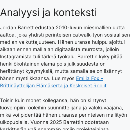
Analyysi ja konteksti
Jordan Barrett edustaa 2010-luvun miesmallien uutta
aaltoa, joka yhdisti perinteisen catwalk-työn sosiaalisen
median vaikuttajuuteen. Hänen uransa huippu ajoittui
aikaan ennen mallialan digitaalista murrosta, jolloin
Instagramista tuli tärkeä työkalu. Barrettin kyky pitää
henkilökohtainen elämä pois julkisuudesta on
herättänyt kysymyksiä, mutta samalla se on lisännyt
hänen mystiikkaansa. Lue myös
Emilia Fox –
Brittinäyttelijän Elämäkerta ja Keskeiset Roolit
.
Toisin kuin monet kollegansa, hän on siirtynyt
luovempiin rooleihin suunnittelijana ja valokuvaajana,
mikä voi pidentää hänen uraansa perinteisen mallityön
ulkopuolella. Vuonna 2025 Barrettin odotetaan
keskittyvän yhä enemmän omiin projekteihinsa.