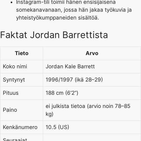
Instagram-tili toimii hänen ensisijaisena
somekanavanaan, jossa hän jakaa työkuvia ja
yhteistyökumppaneiden sisältöä.
Faktat Jordan Barrettista
Tieto
Arvo
Koko nimi
Jordan Kale Barrett
Syntynyt
1996/1997 (ikä 28–29)
Pituus
188 cm (6’2’’)
ei julkista tietoa (arvio noin 78–85
Paino
kg)
Kenkänumero
10.5 (US)
Seuraajat