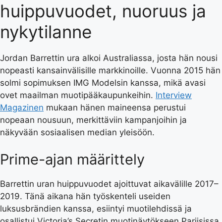
huippuvuodet, nuoruus ja
nykytilanne
Jordan Barrettin ura alkoi Australiassa, josta hän nousi
nopeasti kansainvälisille markkinoille. Vuonna 2015 hän
solmi sopimuksen IMG Modelsin kanssa, mikä avasi
ovet maailman muotipääkaupunkeihin.
Interview
Magazinen
mukaan hänen maineensa perustui
nopeaan nousuun, merkittäviin kampanjoihin ja
näkyvään sosiaalisen median yleisöön.
Prime-ajan määrittely
Barrettin uran huippuvuodet ajoittuvat aikavälille 2017–
2019. Tänä aikana hän työskenteli useiden
luksusbrändien kanssa, esiintyi muotilehdissä ja
osallistui Victoria’s Secretin muotinäytökseen Pariisissa