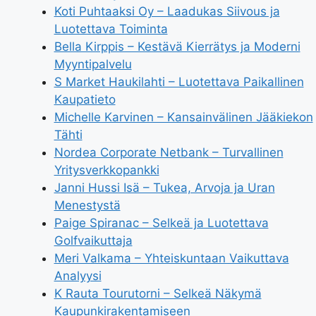
Koti Puhtaaksi Oy – Laadukas Siivous ja
Luotettava Toiminta
Bella Kirppis – Kestävä Kierrätys ja Moderni
Myyntipalvelu
S Market Haukilahti – Luotettava Paikallinen
Kaupatieto
Michelle Karvinen – Kansainvälinen Jääkiekon
Tähti
Nordea Corporate Netbank – Turvallinen
Yritysverkkopankki
Janni Hussi Isä – Tukea, Arvoja ja Uran
Menestystä
Paige Spiranac – Selkeä ja Luotettava
Golfvaikuttaja
Meri Valkama – Yhteiskuntaan Vaikuttava
Analyysi
K Rauta Tourutorni – Selkeä Näkymä
Kaupunkirakentamiseen