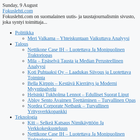
Sunday, 9 August
Fokuslehti.com
Fokuslehti.com on suomalainen uutis- ja taustajournalismin sivusto,
joka syntyi toimittaja...
Politiikka
Meri Valkama – Yhteiskuntaan Vaikuttava Analyysi
Talous
Nettikone Case IH – Luotettava Ja Monipuolinen
Traktoriopas
Mila – Epäselvä Tausta ja Median Perusteellinen
Analyysi
Koti Puhtaaksi Oy – Laadukas Siivous ja Luotettava
Toiminta
Bella Kirppis – Kestävä Kierrätys ja Moderni
Myyntipalvelu
Helsinki Tukholma Lennot – Edulliset Suorat Liput
Abloy Sento Avaimen Teettäminen – Turvallinen Opas
Nordea Corporate Netbank – Turvallinen
Yritysverkkopankki
Teknologia
Kiti – Selkeä Katsaus Nimikäyttöön Ja
Verkkokeskusteluun
Nettikone Case IH – Luotettava Ja Monipuolinen
Traktoriopas