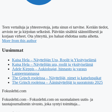
Teen vertailuja ja yhteenvetoja, jotta sinun ei tarvitse. Kerään tiedot,
arvioin ne ja kirjoitan selkeästi. Päivitän sisältöä säännöllisesti ja
korjaan virheet. Ota yhteyttä, jos haluat ehdottaa uutta aihetta.
More from this author
Uusimmat
Kaisa Hela – Näyttelijän Ura, Roolit ja Yksityiselämä
Kaisa Hela – Näyttelijän ura, roolit ja yksityiselämä
Adele Kirppis – Aukioloajat, hinnasto ja varaus
Lappeenrannassa
The Grinch rooleissa – Näyttelijät, nimet ja katselupaikat
The Grinch rooleissa – Ääninäyttelijät ja suoratoisto 2025
Fokuslehti.com
Fokuslehti.com - Fokuslehti.com on suomalainen uutis- ja
taustajournalismin sivusto, joka syntyi toimittaja...