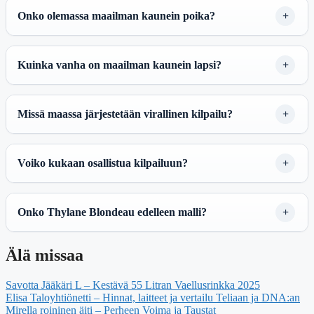
Onko olemassa maailman kaunein poika?
Kuinka vanha on maailman kaunein lapsi?
Missä maassa järjestetään virallinen kilpailu?
Voiko kukaan osallistua kilpailuun?
Onko Thylane Blondeau edelleen malli?
Älä missaa
Savotta Jääkäri L – Kestävä 55 Litran Vaellusrinkka 2025
Elisa Taloyhtiönetti – Hinnat, laitteet ja vertailu Teliaan ja DNA:an
Mirella roininen äiti – Perheen Voima ja Taustat