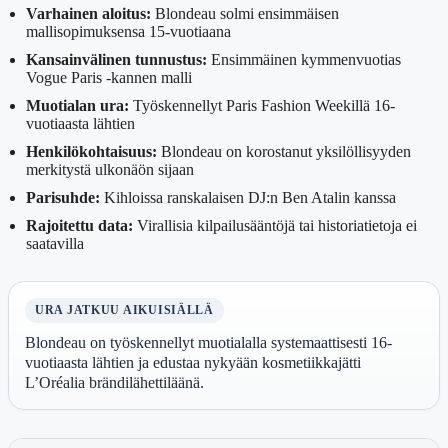
Varhainen aloitus:
Blondeau solmi ensimmäisen
mallisopimuksensa 15-vuotiaana
Kansainvälinen tunnustus:
Ensimmäinen kymmenvuotias
Vogue Paris -kannen malli
Muotialan ura:
Työskennellyt Paris Fashion Weekillä 16-
vuotiaasta lähtien
Henkilökohtaisuus:
Blondeau on korostanut yksilöllisyyden
merkitystä ulkonäön sijaan
Parisuhde:
Kihloissa ranskalaisen DJ:n Ben Atalin kanssa
Rajoitettu data:
Virallisia kilpailusääntöjä tai historiatietoja ei
saatavilla
URA JATKUU AIKUISIÄLLÄ
Blondeau on työskennellyt muotialalla systemaattisesti 16-
vuotiaasta lähtien ja edustaa nykyään kosmetiikkajätti
L’Oréalia brändilähettiläänä.