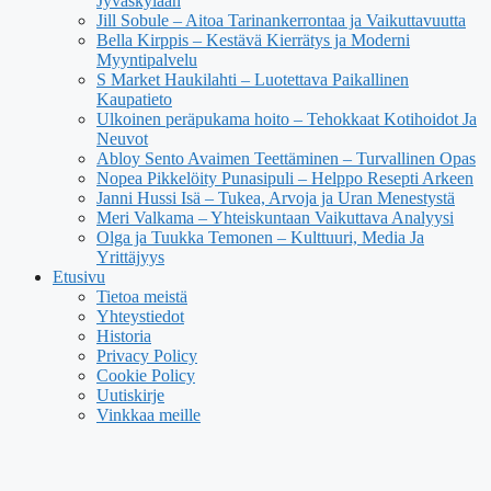
Jyväskylään
Jill Sobule – Aitoa Tarinankerrontaa ja Vaikuttavuutta
Bella Kirppis – Kestävä Kierrätys ja Moderni
Myyntipalvelu
S Market Haukilahti – Luotettava Paikallinen
Kaupatieto
Ulkoinen peräpukama hoito – Tehokkaat Kotihoidot Ja
Neuvot
Abloy Sento Avaimen Teettäminen – Turvallinen Opas
Nopea Pikkelöity Punasipuli – Helppo Resepti Arkeen
Janni Hussi Isä – Tukea, Arvoja ja Uran Menestystä
Meri Valkama – Yhteiskuntaan Vaikuttava Analyysi
Olga ja Tuukka Temonen – Kulttuuri, Media Ja
Yrittäjyys
Etusivu
Tietoa meistä
Yhteystiedot
Historia
Privacy Policy
Cookie Policy
Uutiskirje
Vinkkaa meille