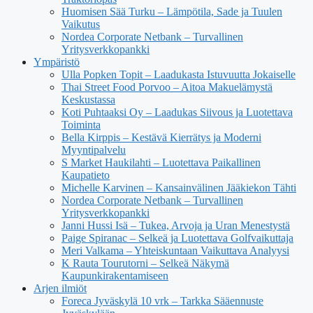
Huomisen Sää Turku – Lämpötila, Sade ja Tuulen
Vaikutus
Nordea Corporate Netbank – Turvallinen
Yritysverkkopankki
Ympäristö
Ulla Popken Topit – Laadukasta Istuvuutta Jokaiselle
Thai Street Food Porvoo – Aitoa Makuelämystä
Keskustassa
Koti Puhtaaksi Oy – Laadukas Siivous ja Luotettava
Toiminta
Bella Kirppis – Kestävä Kierrätys ja Moderni
Myyntipalvelu
S Market Haukilahti – Luotettava Paikallinen
Kaupatieto
Michelle Karvinen – Kansainvälinen Jääkiekon Tähti
Nordea Corporate Netbank – Turvallinen
Yritysverkkopankki
Janni Hussi Isä – Tukea, Arvoja ja Uran Menestystä
Paige Spiranac – Selkeä ja Luotettava Golfvaikuttaja
Meri Valkama – Yhteiskuntaan Vaikuttava Analyysi
K Rauta Tourutorni – Selkeä Näkymä
Kaupunkirakentamiseen
Arjen ilmiöt
Foreca Jyväskylä 10 vrk – Tarkka Sääennuste