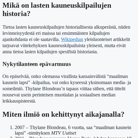
Mikä on lasten kauneuskilpailujen
historia?
Tietoa lasten kauneuskilpailujen historiallisesta alkuperästä, niiden
levinneisyydestä eri maissa tai ensimmäisten kilpailujen
ajankohdasta ei ole saatavilla.
Wikipedian
yleisluonteiset artikkelit
tarjoavat viitekehyksen kauneuskilpailuista yleisesti, mutta eivät
anna tietoa lasten kilpailujen spesifistä historiasta.
Nykytilanteen epävarmuus
On epäselvää, onko olemassa virallista kansainvälistä “maailman
kaunein lapsi” -kilpailua, vai onko kyseessä yksinomaan media- ja
someilmiö. Thylane Blondeau’n tapaus viittaa siihen, että tittelit
nousevat usein perinteisen muotialan ja sosiaalisen median
leikkauspisteestä.
Miten ilmiö on kehittynyt aikajanalla?
2007
– Thylane Blondeau, 6 vuotta, saa “maailman kaunein
lapsi” -nimityksen
MTV Uutiset