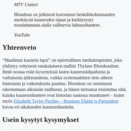
MTV Uutiset
Blondeau on julkisesti korostanut henkilökohtaisuuden
merkitystä kauneuden sijaan ja kieltäytynyt
noudattamasta alalla vallitsevia laihuusihanteet.
YouTube
Yhteenveto
“Maailman kaunein lapsi” on epävirallinen medialempinimi, joka
yhdistyy erityisesti ranskalaiseen malliin Thylane Blondeauhun.
Ilmiö nostaa esiin kysymyksiä lasten kauneuskilpailuista ja
varhaisesta julkisuudesta, vaikka systemaattinen tieto aiheen
historiasta ja vaikutuksista puuttuu. Blondeau on onnistunut
rakentamaan aikuisiän malliuran, ja hänen tarinansa muistuttaa siitä,
kuinka kauneusihanteet ovat historian saatossa muuttuneet – kuten
myös
Elizabeth Taylor Puoliso – Ikoninen Elämä ja Parisuhteet
kuvaa eri aikakauden kauneusihanteita.
Usein kysytyt kysymykset