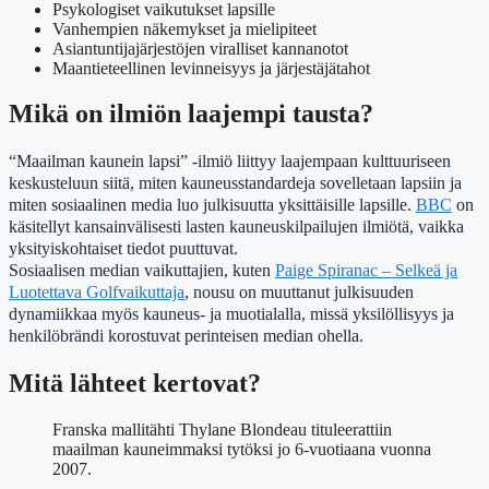
Psykologiset vaikutukset lapsille
Vanhempien näkemykset ja mielipiteet
Asiantuntijajärjestöjen viralliset kannanotot
Maantieteellinen levinneisyys ja järjestäjätahot
Mikä on ilmiön laajempi tausta?
“Maailman kaunein lapsi” -ilmiö liittyy laajempaan kulttuuriseen
keskusteluun siitä, miten kauneusstandardeja sovelletaan lapsiin ja
miten sosiaalinen media luo julkisuutta yksittäisille lapsille.
BBC
on
käsitellyt kansainvälisesti lasten kauneuskilpailujen ilmiötä, vaikka
yksityiskohtaiset tiedot puuttuvat.
Sosiaalisen median vaikuttajien, kuten
Paige Spiranac – Selkeä ja
Luotettava Golfvaikuttaja
, nousu on muuttanut julkisuuden
dynamiikkaa myös kauneus- ja muotialalla, missä yksilöllisyys ja
henkilöbrändi korostuvat perinteisen median ohella.
Mitä lähteet kertovat?
Franska mallitähti Thylane Blondeau tituleerattiin
maailman kauneimmaksi tytöksi jo 6-vuotiaana vuonna
2007.