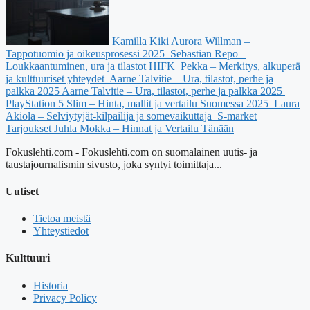
Kamilla Kiki Aurora Willman –
Tappotuomio ja oikeusprosessi 2025
Sebastian Repo –
Loukkaantuminen, ura ja tilastot HIFK
Pekka – Merkitys, alkuperä
ja kulttuuriset yhteydet
Aarne Talvitie – Ura, tilastot, perhe ja
palkka 2025
Aarne Talvitie – Ura, tilastot, perhe ja palkka 2025
PlayStation 5 Slim – Hinta, mallit ja vertailu Suomessa 2025
Laura
Akiola – Selviytyjät-kilpailija ja somevaikuttaja
S-market
Tarjoukset Juhla Mokka – Hinnat ja Vertailu Tänään
Fokuslehti.com - Fokuslehti.com on suomalainen uutis- ja
taustajournalismin sivusto, joka syntyi toimittaja...
Uutiset
Tietoa meistä
Yhteystiedot
Kulttuuri
Historia
Privacy Policy