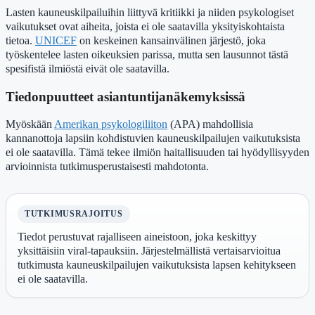
Lasten kauneuskilpailuihin liittyvä kritiikki ja niiden psykologiset
vaikutukset ovat aiheita, joista ei ole saatavilla yksityiskohtaista
tietoa.
UNICEF
on keskeinen kansainvälinen järjestö, joka
työskentelee lasten oikeuksien parissa, mutta sen lausunnot tästä
spesifistä ilmiöstä eivät ole saatavilla.
Tiedonpuutteet asiantuntijanäkemyksissä
Myöskään
Amerikan psykologiliiton
(APA) mahdollisia
kannanottoja lapsiin kohdistuvien kauneuskilpailujen vaikutuksista
ei ole saatavilla. Tämä tekee ilmiön haitallisuuden tai hyödyllisyyden
arvioinnista tutkimusperustaisesti mahdotonta.
TUTKIMUSRAJOITUS
Tiedot perustuvat rajalliseen aineistoon, joka keskittyy
yksittäisiin viral-tapauksiin. Järjestelmällistä vertaisarvioitua
tutkimusta kauneuskilpailujen vaikutuksista lapsen kehitykseen
ei ole saatavilla.