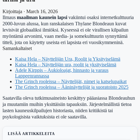
Kirjoittaja · March 16, 2026
Ilmaus
maailman kaunein lapsi
vakiintui osaksi internetkulttuuria
2000-luvun alussa, kun ranskalaisen Thylane Blondeaun kuvat
levisivät globaaliksi ilmiöksi. Kyseessä ei ole virallisen kilpailun
myöntämä arvonimi, vaan media- ja somekulttuurin synnyttämä
titteli, jota on käytetty useista eri lapsista eri vuosikymmeninä.
Samankaltaiset
Kaisa Hela – Näyttelijän Ura, Roolit ja Yksityiselämä
Kaisa Hela – Näyttelijän ura, roolit ja yksityiselämä
Adele Kirppis – Aukioloajat, hinnasto ja varaus
Lappeenrannassa
The Grinch rooleissa – Näyttelijät, nimet ja katselupaikat
The Grinch rooleissa – Ääninäyttelijät ja suoratoisto 2025
Saatavilla oleva tutkimusaineisto keskittyy pääasiassa Blondeauhun
ja muutamiin muihin yksittäisiin tapauksiin. Järjestelmällistä tietoa
lasten kauneuskilpailujen historiasta, niiden kritiikistä tai
psykologisista vaiktuksista ei ole saatavilla.
LISÄÄ ARTIKKELEITA