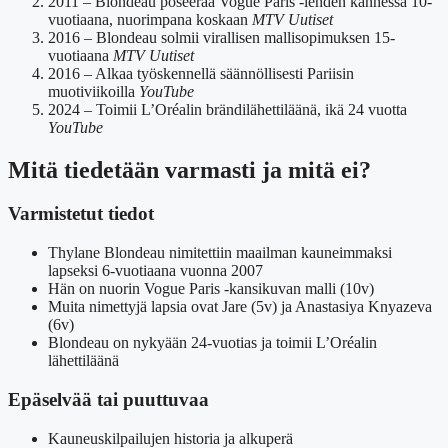
2011
– Blondeau poseeraa Vogue Paris -lehden kannessa 10-
vuotiaana, nuorimpana koskaan
MTV Uutiset
2016
– Blondeau solmii virallisen mallisopimuksen 15-
vuotiaana
MTV Uutiset
2016
– Alkaa työskennellä säännöllisesti Pariisin
muotiviikoilla
YouTube
2024
– Toimii L’Oréalin brändilähettiläänä, ikä 24 vuotta
YouTube
Mitä tiedetään varmasti ja mitä ei?
Varmistetut tiedot
Thylane Blondeau nimitettiin maailman kauneimmaksi
lapseksi 6-vuotiaana vuonna 2007
Hän on nuorin Vogue Paris -kansikuvan malli (10v)
Muita nimettyjä lapsia ovat Jare (5v) ja Anastasiya Knyazeva
(6v)
Blondeau on nykyään 24-vuotias ja toimii L’Oréalin
lähettiläänä
Epäselvää tai puuttuvaa
Kauneuskilpailujen historia ja alkuperä