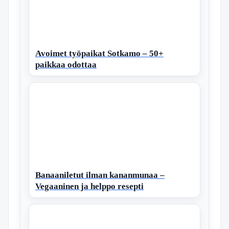
Avoimet työpaikat Sotkamo – 50+
paikkaa odottaa
Banaaniletut ilman kananmunaa –
Vegaaninen ja helppo resepti