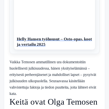
Helly Hansen työhousut – Osto-opas, koot
ja vertailu 2025
Vaikka Temosen ammatillinen ura dokumentoitiin
huolellisesti julkisuudessa, hänen yksityiselämänsä –
erityisesti perheenjäsenet ja mahdolliset lapset – pysyivät
julkisuuden ulkopuolella. Seuraavassa käsitellään
vahvistettuja faktoja ja tiedon puutteita, joita lähteet eivät
kata.
Keitä ovat Olga Temosen