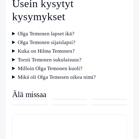
Usein kysytyt
kysymykset
Olga Temonen lapset ikä?
Olga Temonen sijaislapsi?
Kuka on Hilma Temonen?
Torsti Temonen sukulaisuus?
Milloin Olga Temonen kuoli?
Mikä oli Olga Temosen oikea nimi?
Svea
Ilves – sjk –
Pirha
Älä missaa
Ekonomi –
Jalkapallon
Avoimet
Tarvitseeko
Kiti – Selkeä
Maailman
Tehokasta
Historiaa Ja
Työpaikat –
Viroon passia
Katsaus
Kaunein
Rahoitusta
Kehitystä
Turvaa Ura ja
–
Nimikäyttöön
Lapsi –
Yrityksille
Hyvinvointi
Henkilökortti
Ja
Thylane
riittää
Verkkokeskusteluun
Blondeaun
tarina ja ura