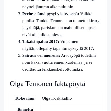
näyttelijänuran aikatauluihin.
Perhe-elämä pysyi yksityisenä:
Vaikka
puoliso Tuukka Temonen on tunnettu kirurgi
ja yrittäjä, pariskunnan mahdolliset lapset
eivät ole julkisuudessa.
Takaisinpaluu 2017:
Viimeinen
näyttämöllepalty tapahtui syksyllä 2017.
Sairaus vei nuorena:
Aivosyöpä todettiin
noin kaksi vuotta ennen kuolemaa, ja se
osoittautui leikkauskelvottomaksi.
Olga Temonen faktapöytä
Koko nimi
Olga Koskikallio
Tunnettu