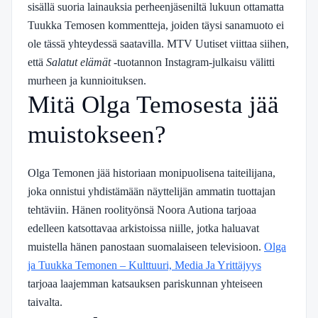
sisällä suoria lainauksia perheenjäseniltä lukuun ottamatta
Tuukka Temosen kommentteja, joiden täysi sanamuoto ei
ole tässä yhteydessä saatavilla. MTV Uutiset viittaa siihen,
että
Salatut elämät
-tuotannon Instagram-julkaisu välitti
murheen ja kunnioituksen.
Mitä Olga Temosesta jää
muistokseen?
Olga Temonen jää historiaan monipuolisena taiteilijana,
joka onnistui yhdistämään näyttelijän ammatin tuottajan
tehtäviin. Hänen roolityönsä Noora Autiona tarjoaa
edelleen katsottavaa arkistoissa niille, jotka haluavat
muistella hänen panostaan suomalaiseen televisioon.
Olga
ja Tuukka Temonen – Kulttuuri, Media Ja Yrittäjyys
tarjoaa laajemman katsauksen pariskunnan yhteiseen
taivalta.