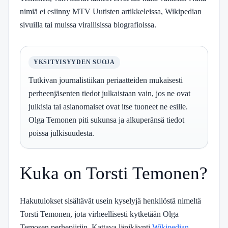
nimiä ei esiinny MTV Uutisten artikkeleissa, Wikipedian
sivuilla tai muissa virallisissa biografioissa.
YKSITYISYYDEN SUOJA
Tutkivan journalistiikan periaatteiden mukaisesti
perheenjäsenten tiedot julkaistaan vain, jos ne ovat
julkisia tai asianomaiset ovat itse tuoneet ne esille.
Olga Temonen piti sukunsa ja alkuperänsä tiedot
poissa julkisuudesta.
Kuka on Torsti Temonen?
Hakutulokset sisältävät usein kyselyjä henkilöstä nimeltä
Torsti Temonen, jota virheellisesti kytketään Olga
Temosen perhepiiriin. Kattava läpikäynti
Wikipedian
,