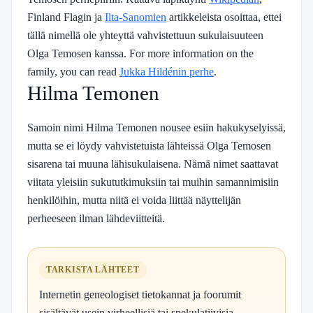
Finland Flagin ja
Ilta-Sanomien
artikkeleista osoittaa, ettei
tällä nimellä ole yhteyttä vahvistettuun sukulaisuuteen
Olga Temosen kanssa. For more information on the
family, you can read
Jukka Hildénin perhe
.
Hilma Temonen
Samoin nimi Hilma Temonen nousee esiin hakukyselyissä,
mutta se ei löydy vahvistetuista lähteissä Olga Temosen
sisarena tai muuna lähisukulaisena. Nämä nimet saattavat
viitata yleisiin sukututkimuksiin tai muihin samannimisiin
henkilöihin, mutta niitä ei voida liittää näyttelijän
perheeseen ilman lähdeviitteitä.
TARKISTA LÄHTEET
Internetin geneologiset tietokannat ja foorumit
sisältävät usein virheellisiä tai spekulatiivisia