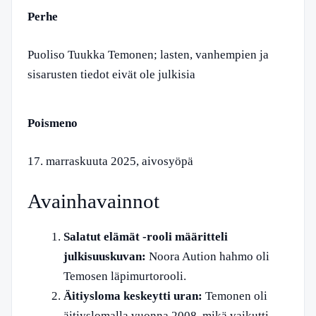
Perhe
Puoliso Tuukka Temonen; lasten, vanhempien ja
sisarusten tiedot eivät ole julkisia
Poismeno
17. marraskuuta 2025, aivosyöpä
Avainhavainnot
Salatut elämät -rooli määritteli
julkisuuskuvan:
Noora Aution hahmo oli
Temosen läpimurtorooli.
Äitiysloma keskeytti uran:
Temonen oli
äitiyslomalla vuonna 2008, mikä vaikutti