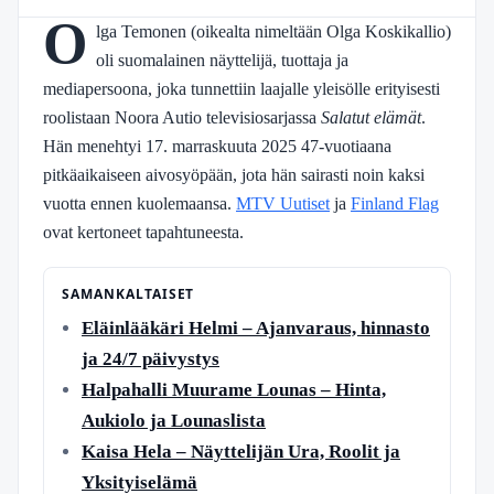
O
lga Temonen (oikealta nimeltään Olga Koskikallio)
oli suomalainen näyttelijä, tuottaja ja
mediapersoona, joka tunnettiin laajalle yleisölle erityisesti
roolistaan Noora Autio televisiosarjassa
Salatut elämät
.
Hän menehtyi 17. marraskuuta 2025 47-vuotiaana
pitkäaikaiseen aivosyöpään, jota hän sairasti noin kaksi
vuotta ennen kuolemaansa.
MTV Uutiset
ja
Finland Flag
ovat kertoneet tapahtuneesta.
SAMANKALTAISET
Eläinlääkäri Helmi – Ajanvaraus, hinnasto
ja 24/7 päivystys
Halpahalli Muurame Lounas – Hinta,
Aukiolo ja Lounaslista
Kaisa Hela – Näyttelijän Ura, Roolit ja
Yksityiselämä