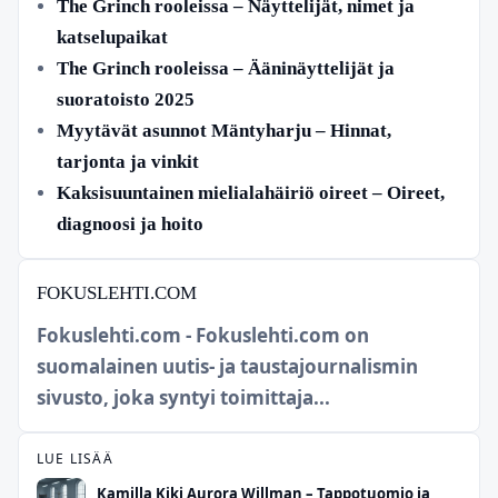
The Grinch rooleissa – Näyttelijät, nimet ja
katselupaikat
The Grinch rooleissa – Ääninäyttelijät ja
suoratoisto 2025
Myytävät asunnot Mäntyharju – Hinnat,
tarjonta ja vinkit
Kaksisuuntainen mielialahäiriö oireet – Oireet,
diagnoosi ja hoito
FOKUSLEHTI.COM
Fokuslehti.com - Fokuslehti.com on
suomalainen uutis- ja taustajournalismin
sivusto, joka syntyi toimittaja...
LUE LISÄÄ
Kamilla Kiki Aurora Willman – Tappotuomio ja