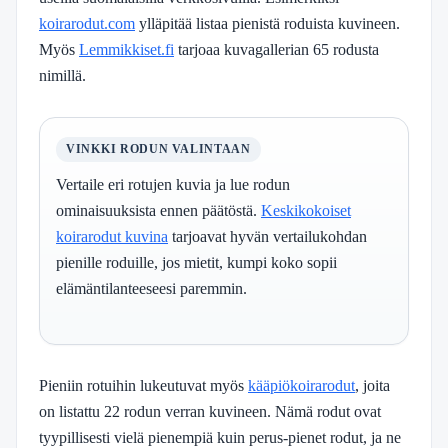
koirarodut.com
ylläpitää listaa pienistä roduista kuvineen.
Myös
Lemmikkiset.fi
tarjoaa kuvagallerian 65 rodusta
nimillä.
VINKKI RODUN VALINTAAN
Vertaile eri rotujen kuvia ja lue rodun
ominaisuuksista ennen päätöstä.
Keskikokoiset
koirarodut kuvina
tarjoavat hyvän vertailukohdan
pienille roduille, jos mietit, kumpi koko sopii
elämäntilanteeseesi paremmin.
Pieniin rotuihin lukeutuvat myös
kääpiökoirarodut
, joita
on listattu 22 rodun verran kuvineen. Nämä rodut ovat
tyypillisesti vielä pienempiä kuin perus-pienet rodut, ja ne