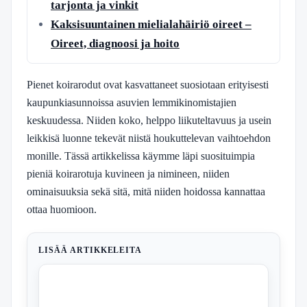
tarjonta ja vinkit
Kaksisuuntainen mielialahäiriö oireet –
Oireet, diagnoosi ja hoito
Pienet koirarodut ovat kasvattaneet suosiotaan erityisesti
kaupunkiasunnoissa asuvien lemmikinomistajien
keskuudessa. Niiden koko, helppo liikuteltavuus ja usein
leikkisä luonne tekevät niistä houkuttelevan vaihtoehdon
monille. Tässä artikkelissa käymme läpi suosituimpia
pieniä koirarotuja kuvineen ja nimineen, niiden
ominaisuuksia sekä sitä, mitä niiden hoidossa kannattaa
ottaa huomioon.
LISÄÄ ARTIKKELEITA