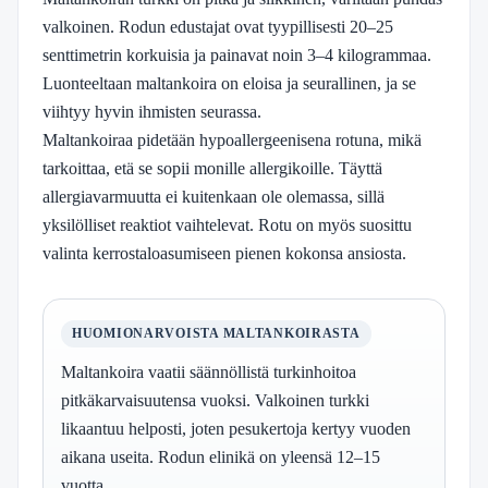
valkoinen. Rodun edustajat ovat tyypillisesti 20–25
senttimetrin korkuisia ja painavat noin 3–4 kilogrammaa.
Luonteeltaan maltankoira on eloisa ja seurallinen, ja se
viihtyy hyvin ihmisten seurassa.
Maltankoiraa pidetään hypoallergeenisena rotuna, mikä
tarkoittaa, etä se sopii monille allergikoille. Täyttä
allergiavarmuutta ei kuitenkaan ole olemassa, sillä
yksilölliset reaktiot vaihtelevat. Rotu on myös suosittu
valinta kerrostaloasumiseen pienen kokonsa ansiosta.
HUOMIONARVOISTA MALTANKOIRASTA
Maltankoira vaatii säännöllistä turkinhoitoa
pitkäkarvaisuutensa vuoksi. Valkoinen turkki
likaantuu helposti, joten pesukertoja kertyy vuoden
aikana useita. Rodun elinikä on yleensä 12–15
vuotta.