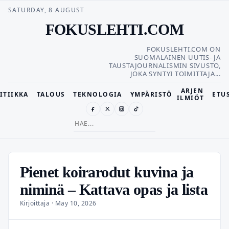
SATURDAY, 8 AUGUST
FOKUSLEHTI.COM
FOKUSLEHTI.COM ON
SUOMALAINEN UUTIS- JA
TAUSTAJOURNALISMIN SIVUSTO,
JOKA SYNTYI TOIMITTAJA...
ARJEN
ITIIKKA
TALOUS
TEKNOLOGIA
YMPÄRISTÖ
ETU
ILMIÖT
Search
for:
Pienet koirarodut kuvina ja
niminä – Kattava opas ja lista
Kirjoittaja · May 10, 2026