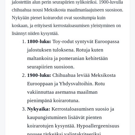
jalostettiin alun perin seurapiirien sylikoiriksi. 1900-luvulla
chihuahua nousi Meksikosta maailmanlaajuiseen suosioon.
Nykyään pienet koirarodut ovat suositumpia kuin
koskaan, ja erityisesti kerrostaloasumisen yleistyminen on
lisännyt niiden kysyntää.
1800-luku:
Toy-rodut syntyvät Euroopassa
jalostuksen tuloksena. Rotuja kuten
maltankoira ja pomeranian kehitetään
seurapiirien suosioon.
1900-luku:
Chihuahua leviää Meksikosta
Eurooppaan ja Yhdysvaltoihin. Rotu
vakiinnuttaa asemansa maailman
pienimpänä koirarotuna.
Nykyaika:
Kerrostaloasumisen suosio ja
kaupungistuminen lisäävät pienten
koirarotujen kysyntää. Hypoallergeenisuus
nousee tärkeäksi valintakriteeriksi.