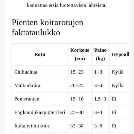
kannattaa etsiä luotettavista lähteistä.
Pienten koirarotujen
faktataulukko
Korkeus
Paino
Rotu
Hypoalle
(cm)
(kg)
Chihuahua
15–23
1–3
Kyllä
Maltankoira
20–25
3–4
Kyllä
Pomeranian
15–18
1,5–3
Ei
Englanninkääpiöterrieri
25–30
3–4
Ei
Italianvinttikoira
33–38
3–6
Ei