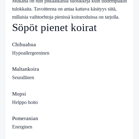
Mukana on niin pitkäaikaisia suosikkeja kuin uudempiakin
tulokkaita. Tavoitteena on antaa kattava käsityys siitä,
millaisia vaihtoehtoja pienissä koiraroduissa on tarjolla.
Söpöt pienet koirat
Chihuahua
Hypoallergeeninen
Maltankoira
Seurallinen
Mopsi
Helppo hoito
Pomeranian
Energinen