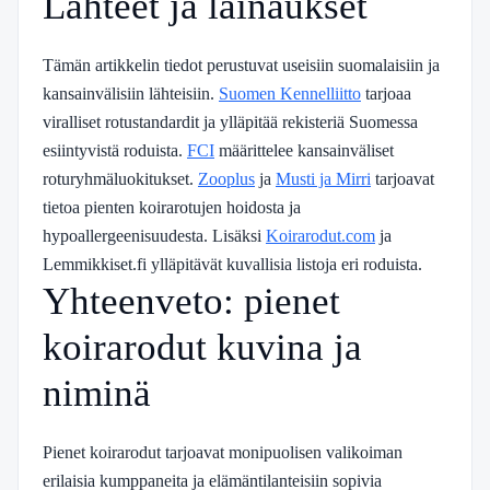
Lähteet ja lainaukset
Tämän artikkelin tiedot perustuvat useisiin suomalaisiin ja
kansainvälisiin lähteisiin.
Suomen Kennelliitto
tarjoaa
viralliset rotustandardit ja ylläpitää rekisteriä Suomessa
esiintyvistä roduista.
FCI
määrittelee kansainväliset
roturyhmäluokitukset.
Zooplus
ja
Musti ja Mirri
tarjoavat
tietoa pienten koirarotujen hoidosta ja
hypoallergeenisuudesta. Lisäksi
Koirarodut.com
ja
Lemmikkiset.fi ylläpitävät kuvallisia listoja eri roduista.
Yhteenveto: pienet
koirarodut kuvina ja
niminä
Pienet koirarodut tarjoavat monipuolisen valikoiman
erilaisia kumppaneita ja elämäntilanteisiin sopivia