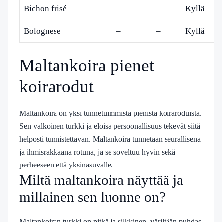
Bichon frisé
–
–
Kyllä
Bolognese
–
–
Kyllä
Maltankoira pienet
koirarodut
Maltankoira on yksi tunnetuimmista pienistä koiraroduista.
Sen valkoinen turkki ja eloisa persoonallisuus tekevät siitä
helposti tunnistettavan. Maltankoira tunnetaan seurallisena
ja ihmisrakkaana rotuna, ja se soveltuu hyvin sekä
perheeseen että yksinasuvalle.
Miltä maltankoira näyttää ja
millainen sen luonne on?
Maltankoiran turkki on pitkä ja silkkinen, väriltään puhdas