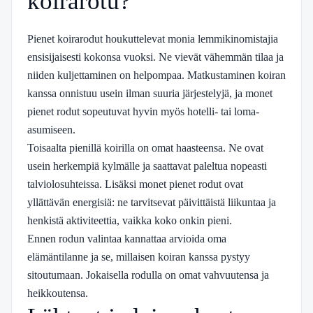
koirarotu?
Pienet koirarodut houkuttelevat monia lemmikinomistajia
ensisijaisesti kokonsa vuoksi. Ne vievät vähemmän tilaa ja
niiden kuljettaminen on helpompaa. Matkustaminen koiran
kanssa onnistuu usein ilman suuria järjestelyjä, ja monet
pienet rodut sopeutuvat hyvin myös hotelli- tai loma-
asumiseen.
Toisaalta pienillä koirilla on omat haasteensa. Ne ovat
usein herkempiä kylmälle ja saattavat paleltua nopeasti
talviolosuhteissa. Lisäksi monet pienet rodut ovat
yllättävän energisiä: ne tarvitsevat päivittäistä liikuntaa ja
henkistä aktiviteettia, vaikka koko onkin pieni.
Ennen rodun valintaa kannattaa arvioida oma
elämäntilanne ja se, millaisen koiran kanssa pystyy
sitoutumaan. Jokaisella rodulla on omat vahvuutensa ja
heikkoutensa.