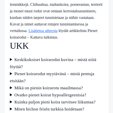
lemmikkejä. Chihuahua, maltankoira, pomeranian, terrierit
ja monet muut rodut ovat omiaan kerrostaloasumiseen,
kunhan niiden tarpeet tunnistetaan ja niihin vastataan.
Kuvat ja nimet auttavat rotujen tunnistamisessa ja
vertailussa.
Lisätietoa aiheesta
löydät artikkelista Pienet
koirarodut – Kattava tutkimus.
UKK
Keskikokoiset koirarodut kuvina – mistä niitä
löytää?
Pienet koirarodut myytävänä – mistä pentuja
etsitään?
Mikä on pienin koirarotu maailmassa?
Ovatko pienet koirat hypoallergeenisia?
Kuinka paljon pieni koira tarvitsee liikuntaa?
Miten bichon frisén turkkia hoidetaan?