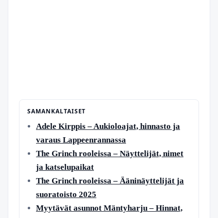
SAMANKALTAISET
Adele Kirppis – Aukioloajat, hinnasto ja
varaus Lappeenrannassa
The Grinch rooleissa – Näyttelijät, nimet
ja katselupaikat
The Grinch rooleissa – Ääninäyttelijät ja
suoratoisto 2025
Myytävät asunnot Mäntyharju – Hinnat,