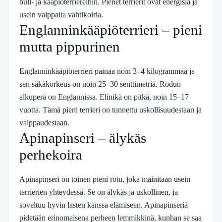
bull- ja kääpiöterriereihin. Pienet terrierit ovat energisiä ja
usein valppaita vahtikoiria.
Englanninkääpiöterrieri – pieni
mutta pippurinen
Englanninkääpiöterrieri painaa noin 3–4 kilogrammaa ja
sen säkäkorkeus on noin 25–30 senttimetriä. Rodun
alkuperä on Englannissa. Elinikä on pitkä, noin 15–17
vuotta. Tämä pieni terrieri on tunnettu uskollisuudestaan ja
valppaudestaan.
Apinapinseri – älykäs
perhekoira
Apinapinseri on toinen pieni rotu, joka mainitaan usein
terrierien yhteydessä. Se on älykäs ja uskollinen, ja
soveltuu hyvin lasten kanssa elämiseen. Apinapinseriä
pidetään erinomaisena perheen lemmikkinä, kunhan se saa