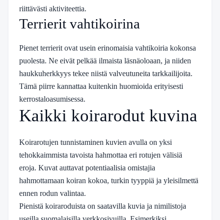
riittävästi aktiviteettia.
Terrierit vahtikoirina
Pienet terrierit ovat usein erinomaisia vahtikoiria kokonsa
puolesta. Ne eivät pelkää ilmaista läsnäoloaan, ja niiden
haukkuherkkyys tekee niistä valveutuneita tarkkailijoita.
Tämä piirre kannattaa kuitenkin huomioida erityisesti
kerrostaloasumisessa.
Kaikki koirarodut kuvina
Koirarotujen tunnistaminen kuvien avulla on yksi
tehokkaimmista tavoista hahmottaa eri rotujen välisiä
eroja. Kuvat auttavat potentiaalisia omistajia
hahmottamaan koiran kokoa, turkin tyyppiä ja yleisilmettä
ennen rodun valintaa.
Pienistä koiraroduista on saatavilla kuvia ja nimilistoja
useilla suomalaisilla verkkosivuilla. Esimerkiksi