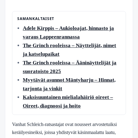
SAMANKALTAISET
Adele Kirppis – Aukioloajat, hinnasto ja
varaus Lappeenrannassa
The Grinch rooleissa – Näyttelijät, nimet
ja katselupaikat
The Grinch rooleissa – Ääninäyttelijät ja
suoratoisto 2025
Myytävät asunnot Mäntyharju – Hinnat,
tarjonta ja vinkit
Kaksisuuntainen mielialahäiriö oireet –
Oireet, diagnoosi ja hoito
Vanhat Schleich-ratsastajat ovat nousseet arvostetuiksi
keräilyesineiksi, joissa yhdistyvät käsinmaalattu laatu,