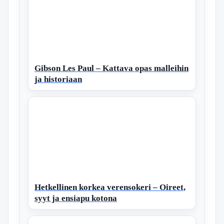
Gibson Les Paul – Kattava opas malleihin
ja historiaan
Hetkellinen korkea verensokeri – Oireet,
syyt ja ensiapu kotona