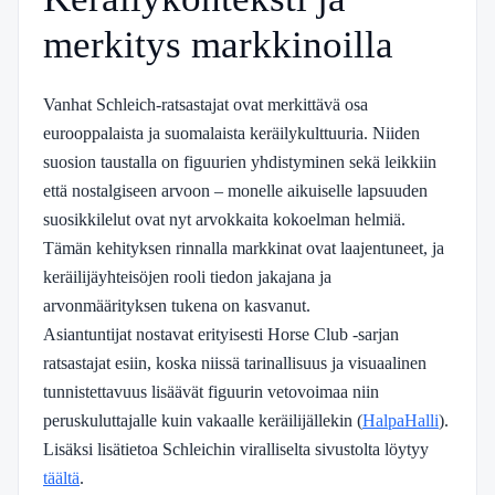
merkitys markkinoilla
Vanhat Schleich-ratsastajat ovat merkittävä osa
eurooppalaista ja suomalaista keräilykulttuuria. Niiden
suosion taustalla on figuurien yhdistyminen sekä leikkiin
että nostalgiseen arvoon – monelle aikuiselle lapsuuden
suosikkilelut ovat nyt arvokkaita kokoelman helmiä.
Tämän kehityksen rinnalla markkinat ovat laajentuneet, ja
keräilijäyhteisöjen rooli tiedon jakajana ja
arvonmäärityksen tukena on kasvanut.
Asiantuntijat nostavat erityisesti Horse Club -sarjan
ratsastajat esiin, koska niissä tarinallisuus ja visuaalinen
tunnistettavuus lisäävät figuurin vetovoimaa niin
peruskuluttajalle kuin vakaalle keräilijällekin (
HalpaHalli
).
Lisäksi lisätietoa Schleichin viralliselta sivustolta löytyy
täältä
.