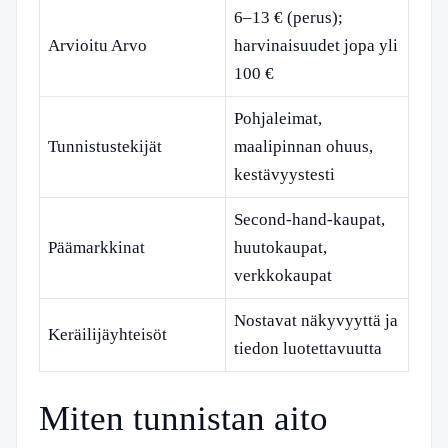
6–13 € (perus);
Arvioitu Arvo
harvinaisuudet jopa yli
100 €
Pohjaleimat,
Tunnistustekijät
maalipinnan ohuus,
kestävyystesti
Second-hand-kaupat,
Päämarkkinat
huutokaupat,
verkkokaupat
Nostavat näkyvyyttä ja
Keräilijäyhteisöt
tiedon luotettavuutta
Miten tunnistan aito