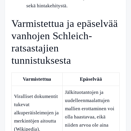
sekä hintakehitystä.
Varmistettua ja epäselvää
vanhojen Schleich-
ratsastajien
tunnistuksesta
Varmistettua
Epäselvää
Jälkituotantojen ja
Viralliset dokumentit
uudelleenmaalattujen
tukevat
mallien erottaminen voi
alkuperäisleimojen ja
olla haastavaa, eikä
merkintöjen aitoutta
niiden arvoa ole aina
(Wikipedia).