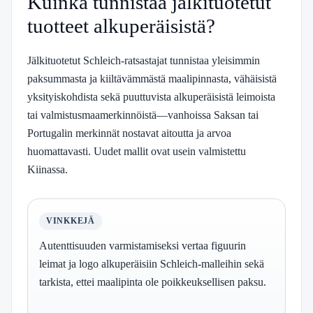
Kuinka tunnistaa jälkituotetut
tuotteet alkuperäisistä?
Jälkituotetut Schleich-ratsastajat tunnistaa yleisimmin
paksummasta ja kiiltävämmästä maalipinnasta, vähäisistä
yksityiskohdista sekä puuttuvista alkuperäisistä leimoista
tai valmistusmaamerkinnöistä—vanhoissa Saksan tai
Portugalin merkinnät nostavat aitoutta ja arvoa
huomattavasti. Uudet mallit ovat usein valmistettu
Kiinassa.
VINKKEJÄ
Autenttisuuden varmistamiseksi vertaa figuurin
leimat ja logo alkuperäisiin Schleich-malleihin sekä
tarkista, ettei maalipinta ole poikkeuksellisen paksu.