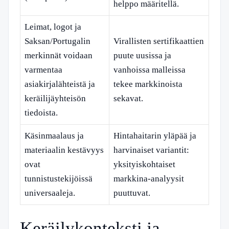
helppo määritellä.
Leimat, logot ja
Saksan/Portugalin
Virallisten sertifikaattien
merkinnät voidaan
puute uusissa ja
varmentaa
vanhoissa malleissa
asiakirjalähteistä ja
tekee markkinoista
keräilijäyhteisön
sekavat.
tiedoista.
Käsinmaalaus ja
Hintahaitarin yläpää ja
materiaalin kestävyys
harvinaiset variantit:
ovat
yksityiskohtaiset
tunnistustekijöissä
markkina-analyysit
universaaleja.
puuttuvat.
Keräilykonteksti ja