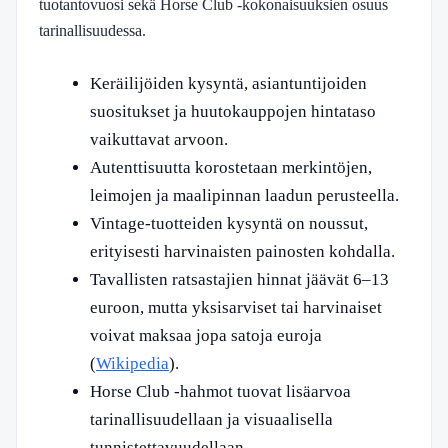
tuotantovuosi sekä Horse Club -kokonaisuuksien osuus
tarinallisuudessa.
Keräilijöiden kysyntä, asiantuntijoiden
suositukset ja huutokauppojen hintataso
vaikuttavat arvoon.
Autenttisuutta korostetaan merkintöjen,
leimojen ja maalipinnan laadun perusteella.
Vintage-tuotteiden kysyntä on noussut,
erityisesti harvinaisten painosten kohdalla.
Tavallisten ratsastajien hinnat jäävät 6–13
euroon, mutta yksisarviset tai harvinaiset
voivat maksaa jopa satoja euroja
(
Wikipedia
).
Horse Club -hahmot tuovat lisäarvoa
tarinallisuudellaan ja visuaalisella
tunnistettavuudellaan.