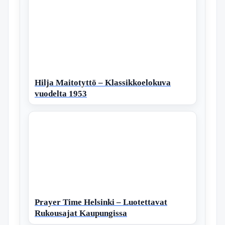
Hilja Maitotyttö – Klassikkoelokuva
vuodelta 1953
Prayer Time Helsinki – Luotettavat
Rukousajat Kaupungissa