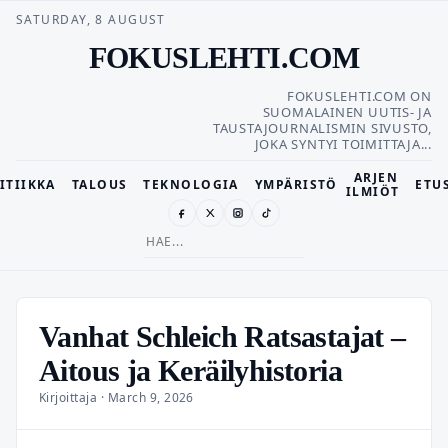
SATURDAY, 8 AUGUST
FOKUSLEHTI.COM
FOKUSLEHTI.COM ON
SUOMALAINEN UUTIS- JA
TAUSTAJOURNALISMIN SIVUSTO,
JOKA SYNTYI TOIMITTAJA...
ARJEN
ITIIKKA
TALOUS
TEKNOLOGIA
YMPÄRISTÖ
ETU
ILMIÖT
Search
for:
Vanhat Schleich Ratsastajat –
Aitous ja Keräilyhistoria
Kirjoittaja · March 9, 2026