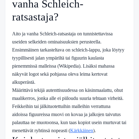
vanha Schleich-
ratsastaja?
Aito ja vanha Schleich-ratsastaja on tunnistettavissa
useiden selkeiden ominaisuuksien perusteella.
Ensimmäinen tarkasteltava on schleich-lappu, joka löytyy
tyypillisesti jalan ympäriltä tai figuurin kaulasta
pienemmissä malleissa (Wikipedia). Lisäksi mahassa
näkyvät logot sekä pohjassa oleva leima kertovat
alkuperästä.
Määrittävä tekijä autenttisuudessa on käsinmaalattu, ohut
maalikerros, jonka alle ei piiloudu suuria tehtaan virheitä.
Feikkeihin tai jälkituotettuihin malleihin verrattuna
aidoissa figuureissa muovi on kovaa ja jalkojen taivutus
palauttaa ne muotoonsa, kun taas kopiot usein murtuvat tai
menettävät ryhtinsä nopeasti (
Kärkkäinen
).