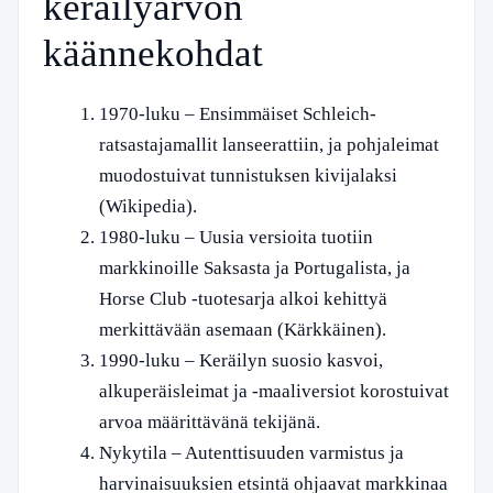
keräilyarvon
käännekohdat
1970-luku
– Ensimmäiset Schleich-
ratsastajamallit lanseerattiin, ja pohjaleimat
muodostuivat tunnistuksen kivijalaksi
(Wikipedia).
1980-luku
– Uusia versioita tuotiin
markkinoille Saksasta ja Portugalista, ja
Horse Club -tuotesarja alkoi kehittyä
merkittävään asemaan (
Kärkkäinen
).
1990-luku
– Keräilyn suosio kasvoi,
alkuperäisleimat ja -maaliversiot korostuivat
arvoa määrittävänä tekijänä.
Nykytila
– Autenttisuuden varmistus ja
harvinaisuuksien etsintä ohjaavat markkinaa