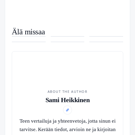
Pearl Harbor
Auton
Ukko-Pekka
Älä missaa
elokuva –
värikoodi
Luukkonen –
Kuinka
Kello New
Mph to Kmh
Michael Bayn
rekisterinumerolla
Tilastot,
nopeasti
York –
– Muunna
sotaromanttinen
– Näin löydät
sopimus ja
glaukooma
Tarkista
Nopeusyksiköt
tulkinta
sen varmasti
ura NHL:ssä
sokeuttaa –
reaaliaikainen
Tarkasti ja
Diagnoosi ja
aikaero
Helposti
hoito
Suomeen
ABOUT THE AUTHOR
Sami Heikkinen
Teen vertailuja ja yhteenvetoja, jotta sinun ei
tarvitse. Kerään tiedot, arvioin ne ja kirjoitan