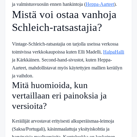
ja valmistusvuosiin ennen hankintoja (
Heppa-Aarteet
).
Mistä voi ostaa vanhoja
Schleich-ratsastajia?
Vintage-Schleich-ratsastajia on tarjolla useissa verkossa
toimivissa verkkokaupoissa kuten Elli Madelli,
HalpaHalli
ja Kärkkäinen. Second-hand-sivustot, kuten Heppa-
Aarteet, mahdollistavat myös käytettyjen mallien keräilyn
ja vaihdon.
Mitä huomioida, kun
vertaillaan eri painoksia ja
versioita?
Keräilijät arvostavat erityisesti alkuperäismaa-leimoja
(Saksa/Portugali), käsinmaalattuja yksityiskohtia ja
harvinaisia maaliversioita. Kuntoluokka on keskeinen