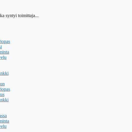
a syntyi toimittaja...
riopas
i
minta
velu
ankki
uun
riopas
tus
ankki
assa
minta
velu