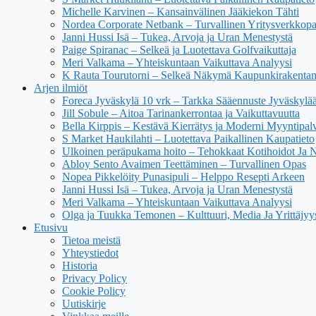
Michelle Karvinen – Kansainvälinen Jääkiekon Tähti
Nordea Corporate Netbank – Turvallinen Yritysverkkop
Janni Hussi Isä – Tukea, Arvoja ja Uran Menestystä
Paige Spiranac – Selkeä ja Luotettava Golfvaikuttaja
Meri Valkama – Yhteiskuntaan Vaikuttava Analyysi
K Rauta Tourutorni – Selkeä Näkymä Kaupunkirakenta
Arjen ilmiöt
Foreca Jyväskylä 10 vrk – Tarkka Sääennuste Jyväskylä
Jill Sobule – Aitoa Tarinankerrontaa ja Vaikuttavuutta
Bella Kirppis – Kestävä Kierrätys ja Moderni Myyntipal
S Market Haukilahti – Luotettava Paikallinen Kaupatieto
Ulkoinen peräpukama hoito – Tehokkaat Kotihoidot Ja 
Abloy Sento Avaimen Teettäminen – Turvallinen Opas
Nopea Pikkelöity Punasipuli – Helppo Resepti Arkeen
Janni Hussi Isä – Tukea, Arvoja ja Uran Menestystä
Meri Valkama – Yhteiskuntaan Vaikuttava Analyysi
Olga ja Tuukka Temonen – Kulttuuri, Media Ja Yrittäjyy
Etusivu
Tietoa meistä
Yhteystiedot
Historia
Privacy Policy
Cookie Policy
Uutiskirje