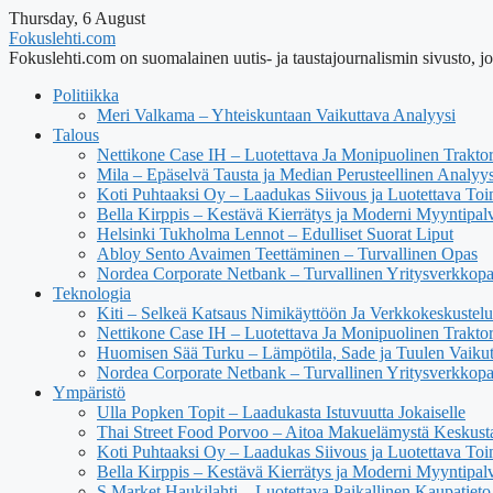
Thursday, 6 August
Fokuslehti.com
Fokuslehti.com on suomalainen uutis- ja taustajournalismin sivusto, jok
Politiikka
Meri Valkama – Yhteiskuntaan Vaikuttava Analyysi
Talous
Nettikone Case IH – Luotettava Ja Monipuolinen Trakto
Mila – Epäselvä Tausta ja Median Perusteellinen Analyys
Koti Puhtaaksi Oy – Laadukas Siivous ja Luotettava Toi
Bella Kirppis – Kestävä Kierrätys ja Moderni Myyntipal
Helsinki Tukholma Lennot – Edulliset Suorat Liput
Abloy Sento Avaimen Teettäminen – Turvallinen Opas
Nordea Corporate Netbank – Turvallinen Yritysverkkop
Teknologia
Kiti – Selkeä Katsaus Nimikäyttöön Ja Verkkokeskustel
Nettikone Case IH – Luotettava Ja Monipuolinen Trakto
Huomisen Sää Turku – Lämpötila, Sade ja Tuulen Vaiku
Nordea Corporate Netbank – Turvallinen Yritysverkkop
Ympäristö
Ulla Popken Topit – Laadukasta Istuvuutta Jokaiselle
Thai Street Food Porvoo – Aitoa Makuelämystä Keskust
Koti Puhtaaksi Oy – Laadukas Siivous ja Luotettava Toi
Bella Kirppis – Kestävä Kierrätys ja Moderni Myyntipal
S Market Haukilahti – Luotettava Paikallinen Kaupatieto